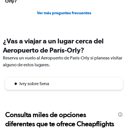
Orly?
Ver más preguntas frecuentes
¿Vas a viajar a un lugar cerca del
Aeropuerto de París-Orly?
Reserva un vuelo al Aeropuerto de París-Orly si planeas visitar
alguno de estos lugares.
Ivry sobre Sena
Consulta miles de opciones
diferentes que te ofrece Cheapflights