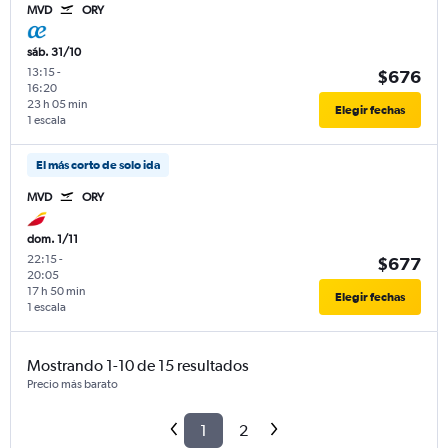
MVD
ORY
sáb. 31/10
13:15
-
$676
16:20
23 h 05 min
Elegir fechas
1 escala
El más corto de solo ida
MVD
ORY
dom. 1/11
22:15
-
$677
20:05
17 h 50 min
Elegir fechas
1 escala
Mostrando 1-10 de 15 resultados
Precio más barato
1
2