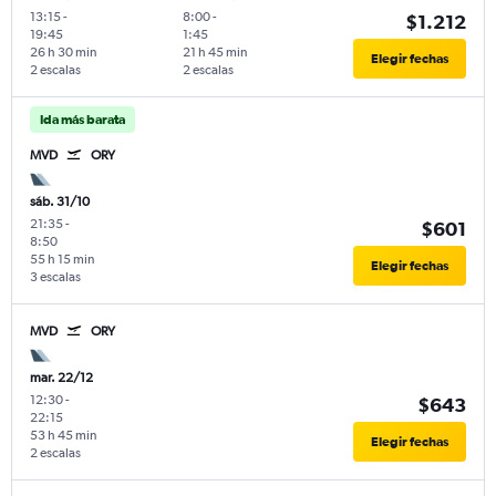
13:15
-
8:00
-
$1.212
19:45
1:45
26 h 30 min
21 h 45 min
Elegir fechas
2 escalas
2 escalas
Ida más barata
MVD
ORY
sáb. 31/10
21:35
-
$601
8:50
55 h 15 min
Elegir fechas
3 escalas
MVD
ORY
mar. 22/12
12:30
-
$643
22:15
53 h 45 min
Elegir fechas
2 escalas