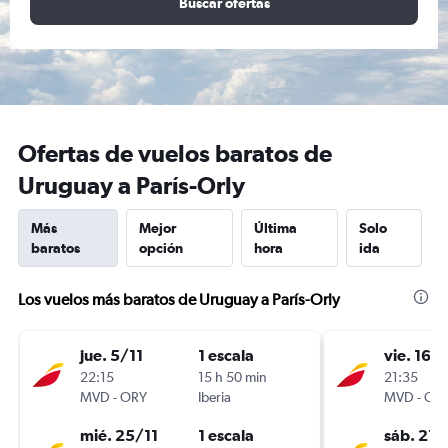
Buscar ofertas
Ofertas de vuelos baratos de
Uruguay a París-Orly
Más
Mejor
Última
Solo
baratos
opción
hora
ida
Los vuelos más baratos de Uruguay a París-Orly
jue. 5/11
1 escala
vie. 16/
22:15
15 h 50 min
21:35
MVD
-
ORY
Iberia
MVD
-
OR
mié. 25/11
1 escala
sáb. 21/