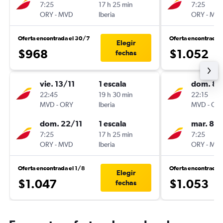
7:25
17 h 25 min
7:25
ORY
-
MVD
Iberia
ORY
-
MV
Oferta encontrada el 30/7
Oferta encontrada 
Elegir
$968
$1.052
fechas
vie. 13/11
1 escala
dom. 8/
22:45
19 h 30 min
22:15
MVD
-
ORY
Iberia
MVD
-
OR
dom. 22/11
1 escala
mar. 8/1
7:25
17 h 25 min
7:25
ORY
-
MVD
Iberia
ORY
-
MV
Oferta encontrada el 1/8
Oferta encontrada 
Elegir
$1.047
$1.053
fechas