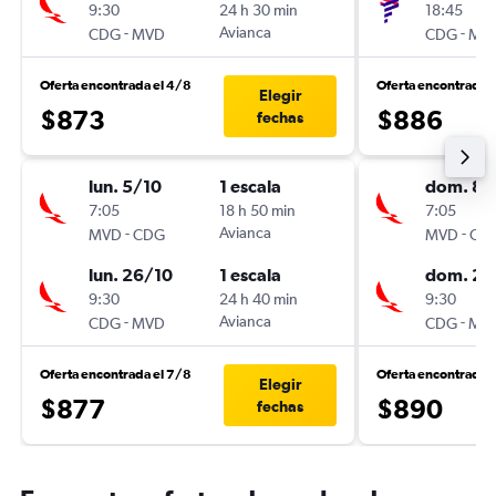
9:30
24 h 30 min
18:45
-
Avianca
-
CDG
MVD
CDG
MV
Oferta encontrada el 4/8
Oferta encontrada 
Elegir
$873
$886
fechas
lun. 5/10
1 escala
dom. 8/
7:05
18 h 50 min
7:05
-
Avianca
-
MVD
CDG
MVD
CD
lun. 26/10
1 escala
dom. 22
9:30
24 h 40 min
9:30
-
Avianca
-
CDG
MVD
CDG
MV
Oferta encontrada el 7/8
Oferta encontrada 
Elegir
$877
$890
fechas