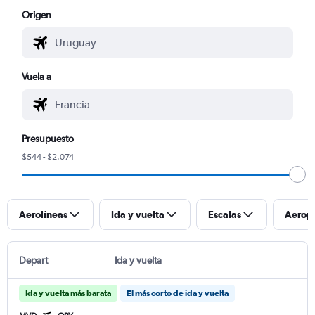
Origen
Vuela a
Presupuesto
$544 - $2.074
Aerolíneas
Ida y vuelta
Escalas
Aerop
Depart
Ida y vuelta
Ida y vuelta más barata
El más corto de ida y vuelta