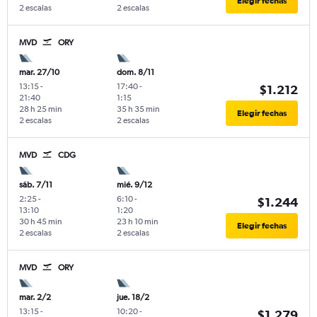
Elegir fechas
2 escalas
2 escalas
MVD
ORY
mar. 27/10
dom. 8/11
13:15
-
17:40
-
$1.212
21:40
1:15
28 h 25 min
35 h 35 min
Elegir fechas
2 escalas
2 escalas
MVD
CDG
sáb. 7/11
mié. 9/12
2:25
-
6:10
-
$1.244
13:10
1:20
30 h 45 min
23 h 10 min
Elegir fechas
2 escalas
2 escalas
MVD
ORY
mar. 2/2
jue. 18/2
13:15
-
10:20
-
$1.279