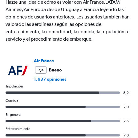
chart
Hazte una idea de cómo es volar con Air France,LATAM
has
AirlinesyAir Europa desde Uruguay a Francia leyendo las
1
opiniones de usuarios anteriores. Los usuarios también han
Y
axis
valorado las aerolíneas según las opciones de
displaying
entretenimiento, la comodidad, la comida, la tripulación, el
values.
servicio y el procedimiento de embarque.
Range:
0
to
3000.
Air France
Bueno
7,5
1.637 opiniones
Tripulación
8,2
Comida
7,0
En general
7,5
Entretenimiento
7,0