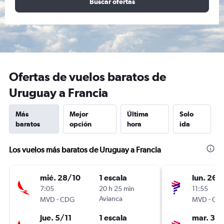
Buscar ofertas
Ofertas de vuelos baratos de
Uruguay a Francia
Más
Mejor
Última
Solo
baratos
opción
hora
ida
Los vuelos más baratos de Uruguay a Francia
mié. 28/10
1 escala
lun. 26/
7:05
20 h 25 min
11:55
-
Avianca
-
MVD
CDG
MVD
CD
jue. 5/11
1 escala
mar. 3/1