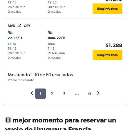
19:45
12:25
26 h 30 min
30 h 05 min
Elegir fechas
2 escalas
2 escalas
MVD
ORY
vie. 13/11
dom. 22/11
13:15
-
8:00
-
$1.288
19:45
1:45
26 h 30 min
21 h 45 min
Elegir fechas
2 escalas
2 escalas
Mostrando 1-10 de 60 resultados
Precio más barato
1
2
3
...
6
El mejor momento para reservar un
vuelo de Uruguay a Francia