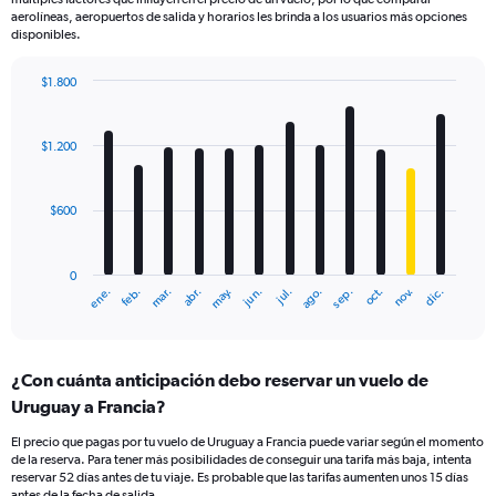
aerolíneas, aeropuertos de salida y horarios les brinda a los usuarios más opciones
disponibles.
$1.800
Bar
Chart
graphic.
chart
with
$1.200
12
bars.
$600
The
chart
has
0
1
mar.
jun.
sep.
dic.
ene.
abr.
jul.
oct.
feb.
may.
ago.
nov.
X
End
of
axis
interactive
displaying
chart
categories.
¿Con cuánta anticipación debo reservar un vuelo de
Range:
Uruguay a Francia?
12
categories.
El precio que pagas por tu vuelo de Uruguay a Francia puede variar según el momento
The
de la reserva. Para tener más posibilidades de conseguir una tarifa más baja, intenta
chart
reservar 52 días antes de tu viaje. Es probable que las tarifas aumenten unos 15 días
has
antes de la fecha de salida.