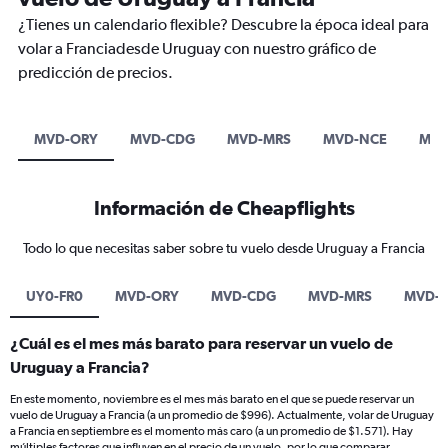
¿Tienes un calendario flexible? Descubre la época ideal para
volar a Franciadesde Uruguay con nuestro gráfico de
predicción de precios.
MVD-ORY
MVD-CDG
MVD-MRS
MVD-NCE
MVD
Información de Cheapflights
Todo lo que necesitas saber sobre tu vuelo desde Uruguay a Francia
UY0-FR0
MVD-ORY
MVD-CDG
MVD-MRS
MVD-
¿Cuál es el mes más barato para reservar un vuelo de
Uruguay a Francia?
En este momento, noviembre es el mes más barato en el que se puede reservar un
vuelo de Uruguay a Francia (a un promedio de $996). Actualmente, volar de Uruguay
a Francia en septiembre es el momento más caro (a un promedio de $1.571). Hay
múltiples factores que influyen en el precio de un vuelo, por lo que comparar