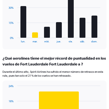
graphic.
chart
displaying
with
values.
30%
7
Range:
bars.
0
to
The
15%
24.
chart
has
1
0%
X
End
lun.
mar.
mié.
jue.
vie.
sáb.
dom.
of
axis
interactive
displaying
chart
categories.
¿Qué aerolínea tiene el mejor récord de puntualidad en los
Range:
vuelos de Fort Lauderdale Fort Lauderdale a ?
7
categories.
Durante el último año, Spirit Airlines ha sufrido el menor número de retrasos en esta
The
ruta, pues tan solo el 21 % de los vuelos se han retrasado.
chart
has
24%
1
Bar
Chart
Y
graphic.
chart
axis
with
displaying
16%
1
values.
bar.