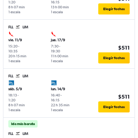
1:20
16:15
8 h 07 min
13 h 00 min
Elegir fechas
1 escala
1 escala
FLL
LIM
vie. 11/9
jue. 17/9
15:20
-
7:30
-
$511
10:35
19:30
20 h 15 min
11 h 00 min
Elegir fechas
1 escala
1 escala
FLL
LIM
sáb. 5/9
lun. 14/9
18:13
-
16:40
-
$511
1:20
16:15
8 h 07 min
22 h 35 min
Elegir fechas
1 escala
1 escala
Ida más barata
FLL
LIM