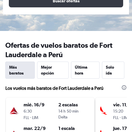
Buscar ofertas
Ofertas de vuelos baratos de Fort
Lauderdale a Perú
Más
Mejor
Última
Solo
baratos
opción
hora
ida
Los vuelos más baratos de Fort Lauderdale a Perú
mié. 16/9
2 escalas
vie. 11/9
6:30
14 h 50 min
15:20
-
Delta
-
FLL
LIM
FLL
LIM
mar. 22/9
1 escala
jue. 17/