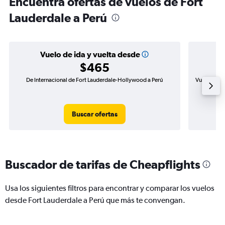
Encuentra ofertas de vuelos de Fort
Lauderdale a Perú
Vuelo de ida y vuelta desde
$465
De Internacional de Fort Lauderdale-Hollywood a Perú
Vuelo de id
Buscar ofertas
Buscador de tarifas de Cheapflights
Usa los siguientes filtros para encontrar y comparar los vuelos
desde Fort Lauderdale a Perú que más te convengan.