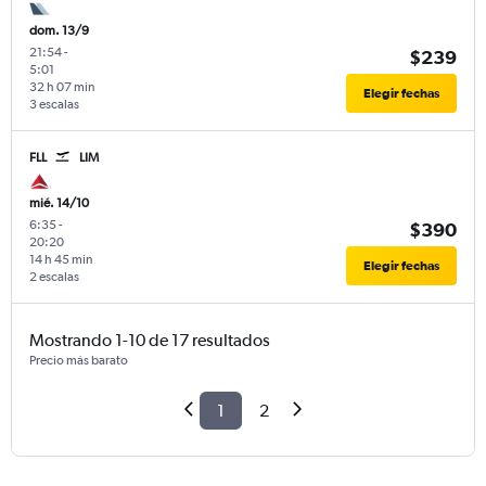
dom. 13/9
21:54
-
$239
5:01
32 h 07 min
Elegir fechas
3 escalas
FLL
LIM
mié. 14/10
6:35
-
$390
20:20
14 h 45 min
Elegir fechas
2 escalas
Mostrando 1-10 de 17 resultados
Precio más barato
1
2