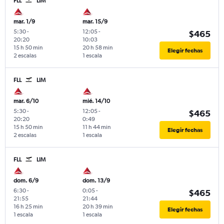
FLL
LIM
mar. 1/9
mar. 15/9
5:30
-
12:05
-
$465
20:20
10:03
15 h 50 min
20 h 58 min
Elegir fechas
2 escalas
1 escala
FLL
LIM
mar. 6/10
mié. 14/10
5:30
-
12:05
-
$465
20:20
0:49
15 h 50 min
11 h 44 min
Elegir fechas
2 escalas
1 escala
FLL
LIM
dom. 6/9
dom. 13/9
6:30
-
0:05
-
$465
21:55
21:44
16 h 25 min
20 h 39 min
Elegir fechas
1 escala
1 escala