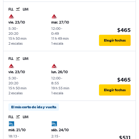
FLL
LIM
vie. 23/10
mar. 27/10
5:30
-
12:00
-
$465
20:20
0:49
15 h 50 min
11 h 49 min
Elegir fechas
2 escalas
1 escala
FLL
LIM
vie. 23/10
lun. 26/10
5:30
-
12:00
-
$465
20:20
8:55
15 h 50 min
19 h 55 min
Elegir fechas
2 escalas
1 escala
El más corto de ida y vuelta
FLL
LIM
mié. 21/10
sáb. 24/10
18:13
-
2:15
-
$511