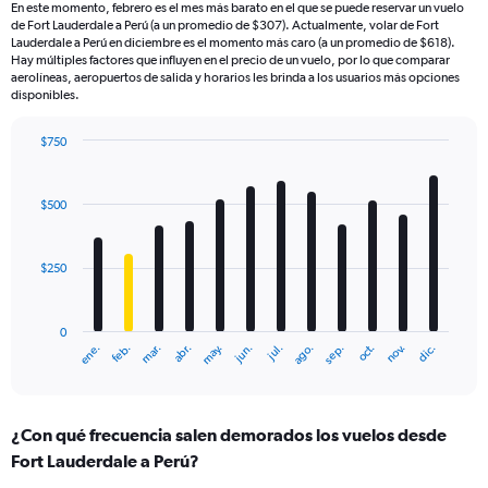
En este momento, febrero es el mes más barato en el que se puede reservar un vuelo
de Fort Lauderdale a Perú (a un promedio de $307). Actualmente, volar de Fort
Lauderdale a Perú en diciembre es el momento más caro (a un promedio de $618).
Hay múltiples factores que influyen en el precio de un vuelo, por lo que comparar
aerolíneas, aeropuertos de salida y horarios les brinda a los usuarios más opciones
disponibles.
$750
Bar
Chart
graphic.
chart
with
$500
12
bars.
$250
The
chart
has
0
1
ene.
feb.
mar.
abr.
may.
jun.
jul.
ago.
sep.
oct.
nov.
dic.
X
End
of
axis
interactive
displaying
chart
categories.
¿Con qué frecuencia salen demorados los vuelos desde
Range:
Fort Lauderdale a Perú?
12
categories.