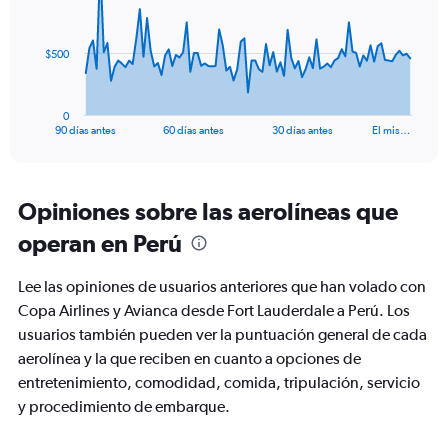
points.
The
$500
chart
has
1
0
X
End
90 días antes
60 días antes
30 días antes
El mis…
of
axis
interactive
displaying
chart
categories.
Range:
Opiniones sobre las aerolíneas que
91
operan en Perú
categories.
The
chart
Lee las opiniones de usuarios anteriores que han volado con
has
Copa Airlines y Avianca desde Fort Lauderdale a Perú. Los
1
usuarios también pueden ver la puntuación general de cada
Y
axis
aerolínea y la que reciben en cuanto a opciones de
displaying
entretenimiento, comodidad, comida, tripulación, servicio
values.
y procedimiento de embarque.
Range:
0