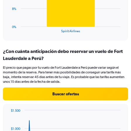
Range:
0
The
8%
to
chart
45.
has
1
0%
X
End
Spirit Airlines
of
axis
interactive
displaying
chart
categories.
¿Con cuánta anticipación debo reservar un vuelo de Fort
Range:
Lauderdale a Perú?
1
categories.
El precio que pagas por tu vuelo de Fort Lauderdale a Perú puede variar según el
The
momento de la reserva. Para tener más posibilidades de conseguir una tarifa más
chart
baja, intenta reservar 45 días antes de tu viaje. Es probable que las tarifas aumenten
has
unos 15 días antes de la fecha de salida.
1
Y
Buscar ofertas
axis
displaying
values.
$1.500
Range:
Chart
Chart
0
graphic.
with
to
91
$1.000
data
24.