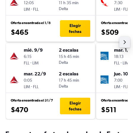
12:05
11 h 35 min
7:30
-
Delta
-
LIM
FLL
LIM
FLL
Oferta encontrada el 1/8
Oferta encontrada 
Elegir
$465
$509
fechas
mié. 9/9
2 escalas
mar. 1/9
6:15
15 h 45 min
18:13
-
Delta
-
FLL
LIM
FLL
LIM
mar. 22/9
2 escalas
jue. 10/
0:05
17 h 45 min
7:00
-
Delta
-
LIM
FLL
LIM
FLL
Oferta encontrada el 31/7
Oferta encontrada 
Elegir
$470
$511
fechas