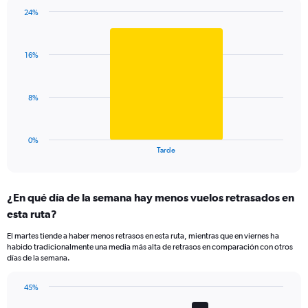
has
24%
1
Bar
Chart
Y
graphic.
chart
axis
with
displaying
16%
1
values.
bar.
Range:
0
The
8%
to
chart
75.
has
1
0%
X
End
Tarde
of
axis
interactive
displaying
chart
categories.
¿En qué día de la semana hay menos vuelos retrasados en
Range:
esta ruta?
1
categories.
El martes tiende a haber menos retrasos en esta ruta, mientras que en viernes ha
The
habido tradicionalmente una media más alta de retrasos en comparación con otros
chart
días de la semana.
has
1
45%
Y
Bar
Chart
axis