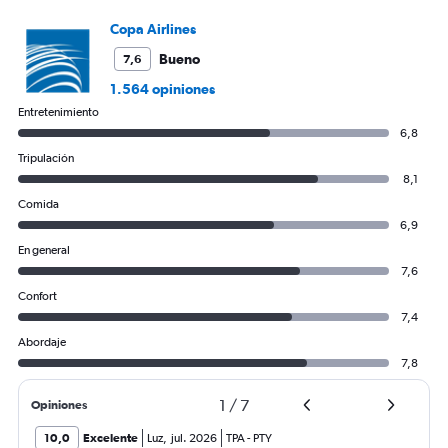
to
1500.
Copa Airlines
Bueno
7,6
1.564 opiniones
Entretenimiento
6,8
Tripulación
8,1
Comida
6,9
En general
7,6
Confort
7,4
Abordaje
7,8
1
/
7
Opiniones
10,0
Excelente
Luz
,
jul. 2026
TPA
-
PTY