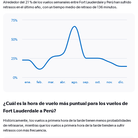
Alrededor del 21 % de los vuelos semanales entre Fort Lauderdale y Perú han sufrido
The
retrasos en el último año, con un tiempo medio de retraso de 136 minutos.
chart
has
75%
1
Line
Chart
Y
graphic.
chart
axis
with
displaying
50%
11
values.
data
Range:
points.
0
25%
to
The
750.
chart
has
0%
1
End
ene.
feb.
mar.
abr.
ago.
sep.
oct.
nov.
dic.
of
X
interactive
axis
chart
displaying
¿Cuál es la hora de vuelo más puntual para los vuelos de
categories.
Range:
Fort Lauderdale a Perú?
11
Históricamente, los vuelos a primera hora de la tarde tienen menos probabilidades
categories.
de retrasarse, mientras que los vuelos a primera hora de la tarde tienden a sufrir
The
retrasos con más frecuencia.
chart