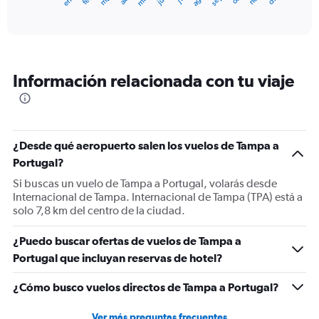
X
End
of
axis
interactive
displaying
chart
categories.
Range:
12
Información relacionada con tu viaje
categories.
The
chart
has
1
¿Desde qué aeropuerto salen los vuelos de Tampa a
Y
Portugal?
axis
displaying
Si buscas un vuelo de Tampa a Portugal, volarás desde
values.
Internacional de Tampa. Internacional de Tampa (TPA) está a
Range:
solo 7,8 km del centro de la ciudad.
0
to
¿Puedo buscar ofertas de vuelos de Tampa a
1500.
Portugal que incluyan reservas de hotel?
¿Cómo busco vuelos directos de Tampa a Portugal?
Ver más preguntas frecuentes