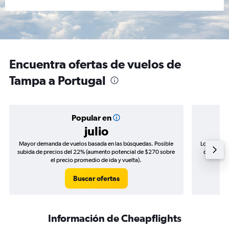
Encuentra ofertas de vuelos de
Tampa a Portugal
Popular en
julio
Mayor demanda de vuelos basada en las búsquedas. Posible
Los precio
subida de precios del 22% (aumento potencial de $270 sobre
de precios
el precio promedio de ida y vuelta).
Buscar ofertas
Información de Cheapflights