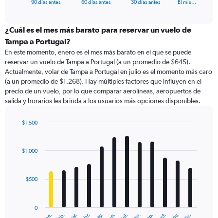
X
End
90 días antes
60 días antes
30 días antes
El mis…
of
axis
interactive
displaying
chart
categories.
¿Cuál es el mes más barato para reservar un vuelo de
Range:
Tampa a Portugal?
91
En este momento, enero es el mes más barato en el que se puede
categories.
reservar un vuelo de Tampa a Portugal (a un promedio de $645).
The
Actualmente, volar de Tampa a Portugal en julio es el momento más caro
chart
(a un promedio de $1.268). Hay múltiples factores que influyen en el
has
precio de un vuelo, por lo que comparar aerolíneas, aeropuertos de
1
salida y horarios les brinda a los usuarios más opciones disponibles.
Y
axis
displaying
$1.500
values.
Bar
Chart
Range:
graphic.
chart
with
0
$1.000
12
to
bars.
6000.
$500
The
chart
has
0
1
ene.
feb.
mar.
abr.
may.
jun.
jul.
ago.
sep.
oct.
nov.
dic.