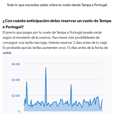
Todo lo que necesitas saber sobre tu vuelo desde Tampa a Portugal
¿Con cuánta anticipación debo reservar un vuelo de Tampa
a Portugal?
El precio que pagas por tu vuelo de Tampa a Portugal puede variar
según el momento de la reserva. Para tener más posibilidades de
conseguir una tarifa más baja, intenta reservar 2 días antes de tu viaje.
Es probable que las tarifas aumenten unos 15 días antes de la fecha de
salida.
$6.000
Chart
Chart
graphic.
with
91
$4.000
data
points.
The
$2.000
chart
has
1
0