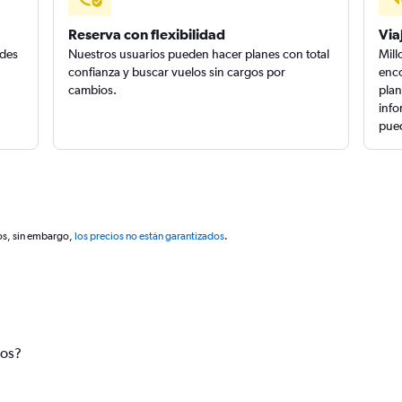
Reserva con flexibilidad
Via
edes
Nuestros usuarios pueden hacer planes con total
Mill
confianza y buscar vuelos sin cargos por
enco
cambios.
plan
info
pued
os, sin embargo,
los precios no están garantizados
.
tos?