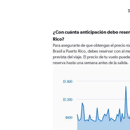
T
¿Con cuánta anticipación debo reserv
Rico?
Para asegurarte de que obtengas el precio m
Brasil a Puerto Rico, debes reservar con al m
prevista del viaje. El precio de tu vuelo puede
reserva hasta una semana antes de la salida.
$1.800
Chart
Chart
graphic.
with
87
$1.200
data
points.
The
$600
chart
has