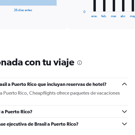
has
1
26 días antes
0
X
End
ene.
feb.
mar.
abr.
may
of
axis
interactive
displaying
chart
categories.
Range:
12
categories.
The
nada con tu viaje
chart
has
1
Y
sil a Puerto Rico que incluyan reservas de hotel?
axis
displaying
l a Puerto Rico, Cheapflights ofrece paquetes de vacaciones
values.
Range:
0
 a Puerto Rico?
to
900.
se ejecutiva de Brasil a Puerto Rico?