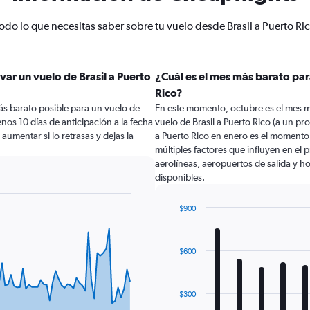
odo lo que necesitas saber sobre tu vuelo desde Brasil a Puerto Ri
ar un vuelo de Brasil a Puerto
¿Cuál es el mes más barato para
Rico?
ás barato posible para un vuelo de
En este momento, octubre es el mes m
enos 10 días de anticipación a la fecha
vuelo de Brasil a Puerto Rico (a un p
 aumentar si lo retrasas y dejas la
a Puerto Rico en enero es el momento
múltiples factores que influyen en el
aerolíneas, aeropuertos de salida y ho
disponibles.
$900
Bar
Chart
graphic.
chart
with
$600
12
bars.
The
$300
chart