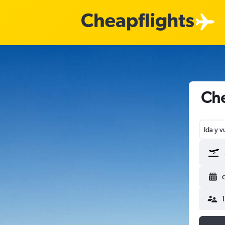
Che
Ida y v