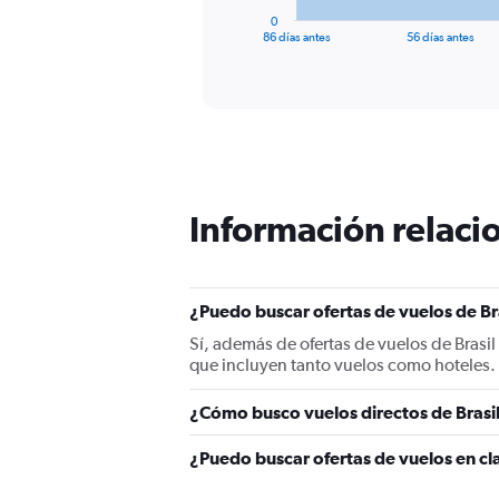
1
0
X
End
86 días antes
56 días antes
of
axis
interactive
displaying
chart
categories.
Range:
87
categories.
The
chart
Información relacio
has
1
Y
axis
displaying
¿Puedo buscar ofertas de vuelos de Bra
values.
Sí, además de ofertas de vuelos de Brasi
Range:
que incluyen tanto vuelos como hoteles.
0
to
¿Cómo busco vuelos directos de Brasil
1800.
¿Puedo buscar ofertas de vuelos en cla