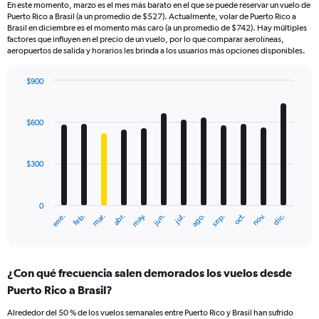
En este momento, marzo es el mes más barato en el que se puede reservar un vuelo de
Puerto Rico a Brasil (a un promedio de $527). Actualmente, volar de Puerto Rico a
Brasil en diciembre es el momento más caro (a un promedio de $742). Hay múltiples
factores que influyen en el precio de un vuelo, por lo que comparar aerolíneas,
aeropuertos de salida y horarios les brinda a los usuarios más opciones disponibles.
$900
Bar
Chart
graphic.
chart
with
$600
12
bars.
$300
The
chart
has
0
1
ene.
feb.
mar.
abr.
may.
jun.
jul.
ago.
sep.
oct.
nov.
dic.
X
End
of
axis
interactive
displaying
chart
categories.
¿Con qué frecuencia salen demorados los vuelos desde
Range:
Puerto Rico a Brasil?
12
categories.
Alrededor del 50 % de los vuelos semanales entre Puerto Rico y Brasil han sufrido
The