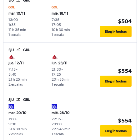
SJU
GRU
mar. 10/11
mié. 18/11
13:00
-
7:35
-
$504
1:35
17:05
11 h 35 min
10 h 30 min
Elegir fechas
1 escala
1 escala
SJU
GRU
jue. 12/11
lun. 23/11
7:15
-
21:30
-
$554
5:40
17:25
21 h 25 min
20 h 55 min
Elegir fechas
2 escalas
1 escala
SJU
GRU
mar. 20/10
mié. 28/10
1:00
-
22:15
-
$554
9:30
20:00
31 h 30 min
22 h 45 min
Elegir fechas
2 escalas
1 escala