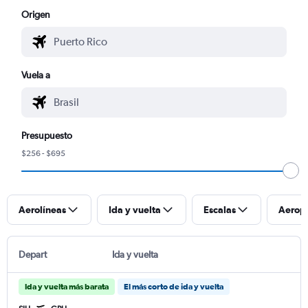
Origen
Vuela a
Presupuesto
$256 - $695
Aerolíneas
Ida y vuelta
Escalas
Aerop
Depart
Ida y vuelta
Ida y vuelta más barata
El más corto de ida y vuelta