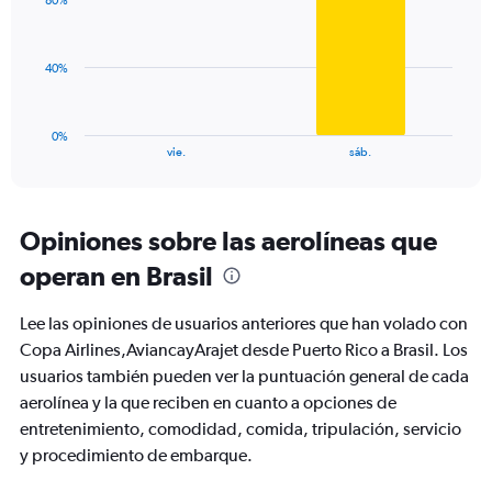
values.
80%
2
Range:
bars.
0
to
The
40%
60.
chart
has
1
0%
X
End
vie.
sáb.
of
axis
interactive
displaying
chart
categories.
Range:
Opiniones sobre las aerolíneas que
2
operan en Brasil
categories.
The
chart
Lee las opiniones de usuarios anteriores que han volado con
has
Copa Airlines,AviancayArajet desde Puerto Rico a Brasil. Los
1
usuarios también pueden ver la puntuación general de cada
Y
axis
aerolínea y la que reciben en cuanto a opciones de
displaying
entretenimiento, comodidad, comida, tripulación, servicio
values.
y procedimiento de embarque.
Range:
0