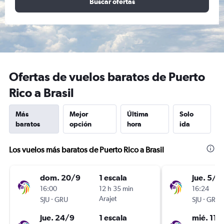
Buscar ofertas
Ofertas de vuelos baratos de Puerto
Rico a Brasil
Más
Mejor
Última
Solo
baratos
opción
hora
ida
Los vuelos más baratos de Puerto Rico a Brasil
dom. 20/9
1 escala
jue. 5/11
16:00
12 h 35 min
16:24
-
Arajet
-
SJU
GRU
SJU
GRU
jue. 24/9
1 escala
mié. 11/