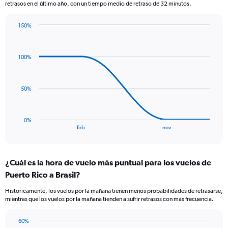
retrasos en el último año, con un tiempo medio de retraso de 32 minutos.
chart
has
150%
1
Line
Chart
Y
graphic.
chart
axis
with
displaying
100%
4
values.
data
Range:
points.
0
50%
to
The
900.
chart
has
0%
1
End
feb.
nov.
of
X
interactive
axis
chart
displaying
¿Cuál es la hora de vuelo más puntual para los vuelos de
categories.
Range:
Puerto Rico a Brasil?
4
Históricamente, los vuelos por la mañana tienen menos probabilidades de retrasarse,
categories.
mientras que los vuelos por la mañana tienden a sufrir retrasos con más frecuencia.
The
chart
has
60%