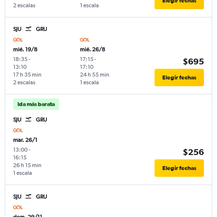
Elegir fechas
2 escalas
1 escala
SJU
GRU
mié. 19/8
mié. 26/8
18:35
-
17:15
-
$695
13:10
17:10
17 h 35 min
24 h 55 min
Elegir fechas
2 escalas
1 escala
Ida más barata
SJU
GRU
mar. 26/1
13:00
-
$256
16:15
26 h 15 min
Elegir fechas
1 escala
SJU
GRU