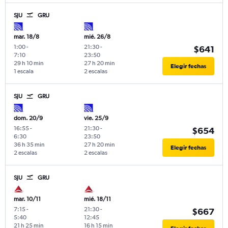
SJU
GRU
mar. 18/8
mié. 26/8
1:00
-
21:30
-
$641
7:10
23:50
29 h 10 min
27 h 20 min
Elegir fechas
1 escala
2 escalas
SJU
GRU
dom. 20/9
vie. 25/9
16:55
-
21:30
-
$654
6:30
23:50
36 h 35 min
27 h 20 min
Elegir fechas
2 escalas
2 escalas
SJU
GRU
mar. 10/11
mié. 18/11
7:15
-
21:30
-
$667
5:40
12:45
21 h 25 min
16 h 15 min