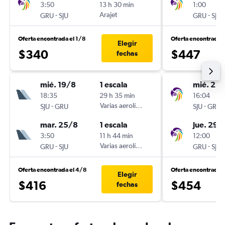
3:50
13 h 30 min
1:00
-
Arajet
-
GRU
SJU
GRU
SJU
Oferta encontrada el 1/8
Oferta encontrada 
Elegir
$340
$447
fechas
mié. 19/8
1 escala
mié. 21/
18:35
29 h 35 min
16:04
-
Varias aerolíneas
-
SJU
GRU
SJU
GRU
mar. 25/8
1 escala
jue. 29/
3:50
11 h 44 min
12:00
-
Varias aerolíneas
-
GRU
SJU
GRU
SJU
Oferta encontrada el 4/8
Oferta encontrada e
Elegir
$416
$454
fechas