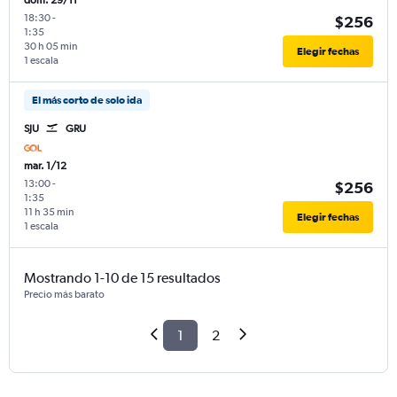
dom. 29/11
18:30
-
$256
1:35
30 h 05 min
Elegir fechas
1 escala
El más corto de solo ida
SJU
GRU
mar. 1/12
13:00
-
$256
1:35
11 h 35 min
Elegir fechas
1 escala
Mostrando 1-10 de 15 resultados
Precio más barato
1
2