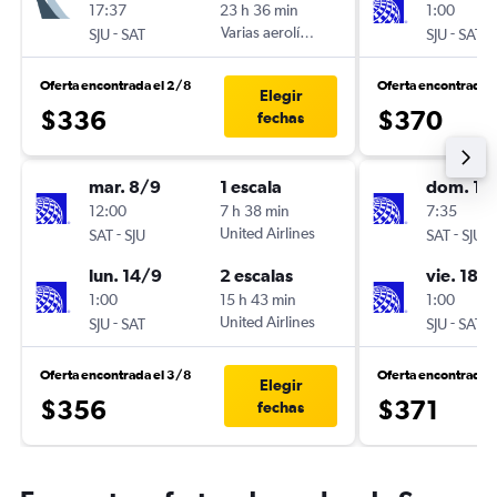
17:37
23 h 36 min
1:00
-
Varias aerolíneas
-
SJU
SAT
SJU
SAT
Oferta encontrada el 2/8
Oferta encontrada e
Elegir
$336
$370
fechas
mar. 8/9
1 escala
dom. 13
12:00
7 h 38 min
7:35
-
United Airlines
-
SAT
SJU
SAT
SJU
lun. 14/9
2 escalas
vie. 18/
1:00
15 h 43 min
1:00
-
United Airlines
-
SJU
SAT
SJU
SAT
Oferta encontrada el 3/8
Oferta encontrada 
Elegir
$356
$371
fechas