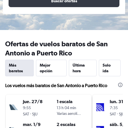
Buscar ofertas
Ofertas de vuelos baratos de San
Antonio a Puerto Rico
Más
Mejor
Última
Solo
baratos
opción
hora
ida
Los vuelos más baratos de San Antonio a Puerto Rico
jue. 27/8
1 escala
lun. 31/
9:55
13 h 04 min
7:35
-
Varias aerolíneas
-
SAT
SJU
SAT
SJU
mar. 1/9
2 escalas
sáb. 5/9