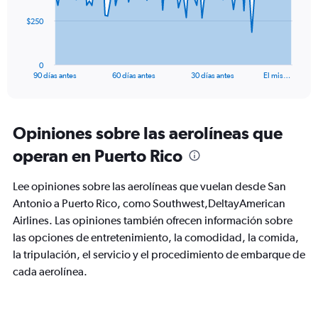
The
$250
chart
has
1
0
X
End
90 días antes
60 días antes
30 días antes
El mis…
of
axis
interactive
displaying
chart
categories.
Range:
Opiniones sobre las aerolíneas que
91
operan en Puerto Rico
categories.
The
chart
Lee opiniones sobre las aerolíneas que vuelan desde San
has
Antonio a Puerto Rico, como Southwest,DeltayAmerican
1
Airlines. Las opiniones también ofrecen información sobre
Y
axis
las opciones de entretenimiento, la comodidad, la comida,
displaying
la tripulación, el servicio y el procedimiento de embarque de
values.
cada aerolínea.
Range:
0
to
750.