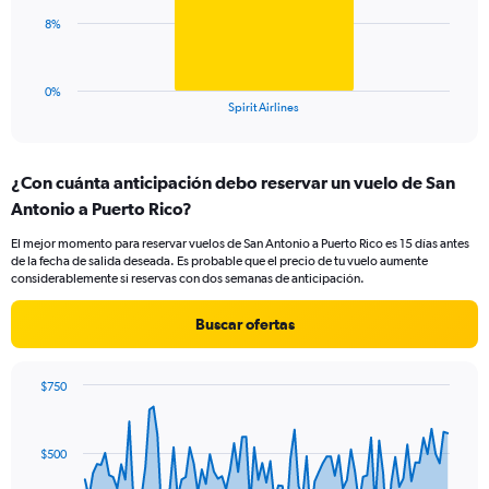
0
The
8%
to
chart
24.
has
1
0%
X
End
Spirit Airlines
of
axis
interactive
displaying
chart
categories.
¿Con cuánta anticipación debo reservar un vuelo de San
Range:
Antonio a Puerto Rico?
1
categories.
El mejor momento para reservar vuelos de San Antonio a Puerto Rico es 15 días antes
The
de la fecha de salida deseada. Es probable que el precio de tu vuelo aumente
chart
considerablemente si reservas con dos semanas de anticipación.
has
1
Buscar ofertas
Y
axis
displaying
$750
values.
Chart
Chart
Range:
graphic.
with
0
91
$500
to
data
points.
24.