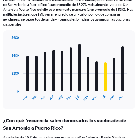
de San Antonio a Puerto Rico (a un promedio de $327). Actualmente, volar de San
Antonio a Puerto Rico en julio es el momento más caro (a un promedio de $530). Hay
múltiples factores que influyen en el precio de un vuelo, por lo que comparar
aerolíneas, aeropuertos de salida y horarios les brinda a los usuarios más opciones
disponibles.
$600
Bar
Chart
graphic.
chart
with
$400
12
bars.
$200
The
chart
has
0
1
ene.
feb.
mar.
abr.
may.
jun.
jul.
ago.
sep.
oct.
nov.
dic.
X
End
of
axis
interactive
displaying
chart
categories.
¿Con qué frecuencia salen demorados los vuelos desde
Range:
San Antonio a Puerto Rico?
12
categories.
Alrededor del 19 % de los vuelos semanales entre San Antonio y Puerto Rico han