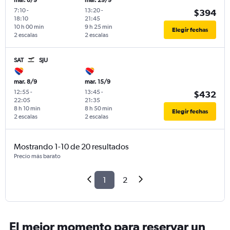
mar. 8/9
mar. 29/9
7:10
-
13:20
-
$394
18:10
21:45
10 h 00 min
9 h 25 min
Elegir fechas
2 escalas
2 escalas
SAT
SJU
mar. 8/9
mar. 15/9
12:55
-
13:45
-
$432
22:05
21:35
8 h 10 min
8 h 50 min
Elegir fechas
2 escalas
2 escalas
Mostrando 1-10 de 20 resultados
Precio más barato
1
2
El mejor momento para reservar un