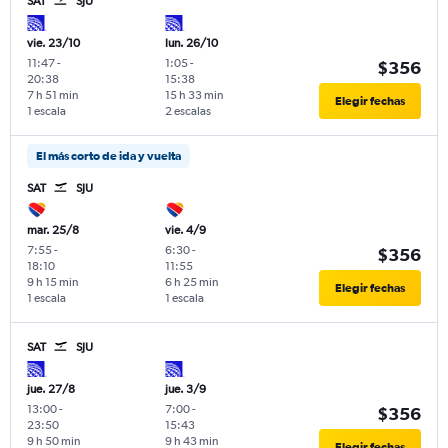
SAT
SJU
vie. 23/10
lun. 26/10
11:47
-
1:05
-
$356
20:38
15:38
7 h 51 min
15 h 33 min
Elegir fechas
1 escala
2 escalas
El más corto de ida y vuelta
SAT
SJU
mar. 25/8
vie. 4/9
7:55
-
6:30
-
$356
18:10
11:55
9 h 15 min
6 h 25 min
Elegir fechas
1 escala
1 escala
SAT
SJU
jue. 27/8
jue. 3/9
13:00
-
7:00
-
$356
23:50
15:43
9 h 50 min
9 h 43 min
Elegir fechas