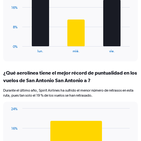
displaying
with
values.
16%
3
Range:
bars.
0
to
The
8%
30.
chart
has
1
0%
X
End
lun.
mié.
vie.
of
axis
interactive
displaying
chart
categories.
¿Qué aerolínea tiene el mejor récord de puntualidad en los
Range:
vuelos de San Antonio San Antonio a ?
3
categories.
Durante el último año, Spirit Airlines ha sufrido el menor número de retrasos en esta
The
ruta, pues tan solo el 19 % de los vuelos se han retrasado.
chart
has
24%
1
Bar
Chart
Y
graphic.
chart
axis
with
displaying
16%
1
values.
bar.
Range: