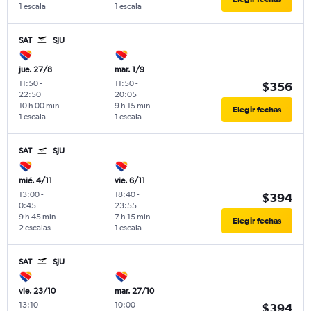
1 escala
1 escala
SAT
SJU
jue. 27/8
mar. 1/9
11:50
-
11:50
-
$356
22:50
20:05
10 h 00 min
9 h 15 min
Elegir fechas
1 escala
1 escala
SAT
SJU
mié. 4/11
vie. 6/11
13:00
-
18:40
-
$394
0:45
23:55
9 h 45 min
7 h 15 min
Elegir fechas
2 escalas
1 escala
SAT
SJU
vie. 23/10
mar. 27/10
13:10
-
10:00
-
$394