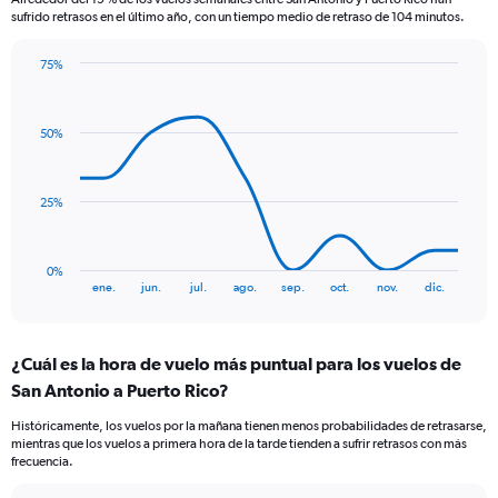
The
sufrido retrasos en el último año, con un tiempo medio de retraso de 104 minutos.
chart
has
75%
1
Line
Chart
Y
graphic.
chart
axis
with
displaying
50%
10
values.
data
Range:
points.
0
25%
to
The
600.
chart
has
0%
1
End
ene.
jun.
jul.
ago.
sep.
oct.
nov.
dic.
of
X
interactive
axis
chart
displaying
¿Cuál es la hora de vuelo más puntual para los vuelos de
categories.
Range:
San Antonio a Puerto Rico?
10
Históricamente, los vuelos por la mañana tienen menos probabilidades de retrasarse,
categories.
mientras que los vuelos a primera hora de la tarde tienden a sufrir retrasos con más
The
frecuencia.
chart
has