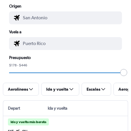
Origen
Vuela a
Presupuesto
$178 - $446
Aerolíneas
Ida y vuelta
Escalas
Aerop
Depart
Ida y vuelta
Ida y vuelta más barata