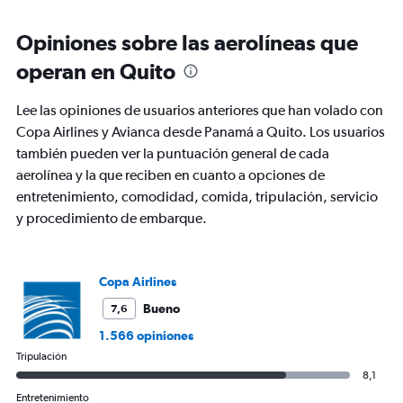
displaying
chart
categories.
Range:
Opiniones sobre las aerolíneas que
91
operan en Quito
categories.
The
chart
Lee las opiniones de usuarios anteriores que han volado con
has
Copa Airlines y Avianca desde Panamá a Quito. Los usuarios
1
también pueden ver la puntuación general de cada
Y
axis
aerolínea y la que reciben en cuanto a opciones de
displaying
entretenimiento, comodidad, comida, tripulación, servicio
values.
y procedimiento de embarque.
Range:
0
to
750.
Copa Airlines
Bueno
7,6
1.566 opiniones
Tripulación
8,1
Entretenimiento