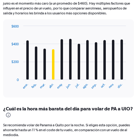
junio es el momento más caro (a un promedio de $460). Hay múltiples factores que
influyen en el precio de un vuelo, por lo que comparar aerolíneas, aeropuertos de
salida y horarios les brinda a los usuarios más opciones disponibles.
$600
Bar
Chart
graphic.
chart
with
$400
12
bars.
$200
The
chart
has
0
1
ene.
feb.
mar.
abr.
may.
jun.
jul.
ago.
sep.
oct.
nov.
dic.
X
End
of
axis
interactive
displaying
chart
categories.
¿Cuál es la hora más barata del día para volar de PA a UIO?
Range:
12
categories.
Se recomienda volar de Panamá a Quito por la noche. Si eliges esta opción, puedes
The
ahorrarte hasta un 11 % en el coste de tu vuelo, en comparación con un vuelo de al
chart
mediodía.