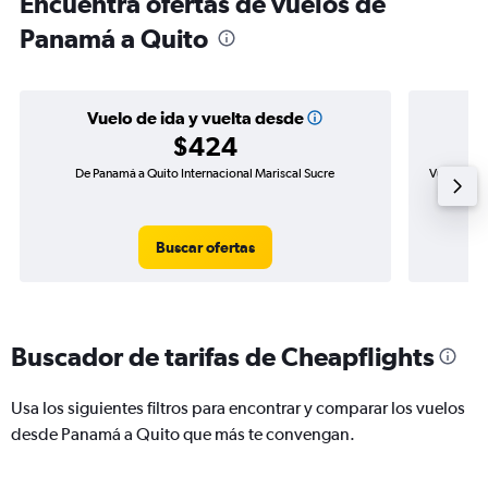
Encuentra ofertas de vuelos de
Panamá a Quito
Vuelo de ida y vuelta desde
$424
De Panamá a Quito Internacional Mariscal Sucre
Vuelo de i
Buscar ofertas
Buscador de tarifas de Cheapflights
Usa los siguientes filtros para encontrar y comparar los vuelos
desde Panamá a Quito que más te convengan.