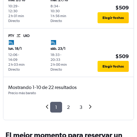
mié. 21/10
mar. 27/10
10:29
-
8:34
-
$509
12:30
10:30
2 h 01 min
1 h 56 min
Elegir fechas
Directo
Directo
PTY
UIO
lun. 18/1
sáb. 23/1
12:06
-
18:33
-
$509
14:09
20:33
2 h 03 min
2 h 00 min
Elegir fechas
Directo
Directo
Mostrando 1-10 de 22 resultados
Precio más barato
1
2
3
El mejor momento para reservar un