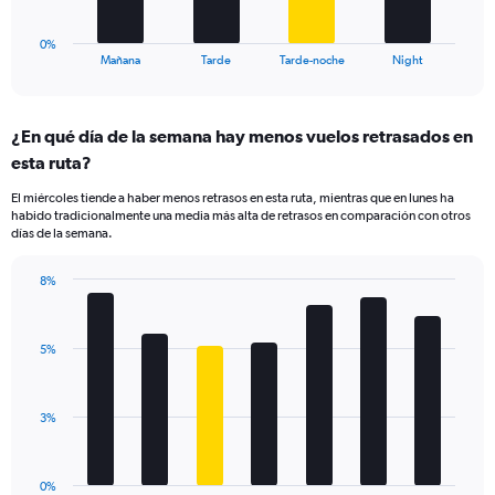
15.
has
1
0%
X
End
Mañana
Tarde
Tarde-noche
Night
of
axis
interactive
displaying
chart
categories.
¿En qué día de la semana hay menos vuelos retrasados en
Range:
esta ruta?
4
categories.
El miércoles tiende a haber menos retrasos en esta ruta, mientras que en lunes ha
The
habido tradicionalmente una media más alta de retrasos en comparación con otros
chart
días de la semana.
has
1
8%
Y
Bar
Chart
axis
graphic.
chart
displaying
with
values.
5%
7
Range:
bars.
0
to
The
3%
7.5.
chart
has
1
0%