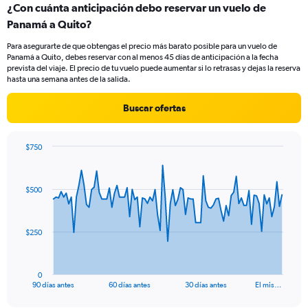
¿Con cuánta anticipación debo reservar un vuelo de
Range:
Panamá a Quito?
1
categories.
Para asegurarte de que obtengas el precio más barato posible para un vuelo de
The
Panamá a Quito, debes reservar con al menos 45 días de anticipación a la fecha
chart
prevista del viaje. El precio de tu vuelo puede aumentar si lo retrasas y dejas la reserva
has
hasta una semana antes de la salida.
1
Y
Buscar ofertas
axis
displaying
values.
$750
Range:
Chart
Chart
0
graphic.
with
to
91
$500
data
7.5.
points.
The
$250
chart
has
1
0
X
End
90 días antes
60 días antes
30 días antes
El mis…
of
axis
interactive