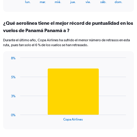
X
End
lun.
mar.
mié.
jue.
vie.
sáb.
dom.
of
axis
interactive
displaying
chart
categories.
¿Qué aerolínea tiene el mejor récord de puntualidad en los
Range:
vuelos de Panamá Panamá a ?
7
categories.
Durante el último año, Copa Airlines ha sufrido el menor número de retrasos en esta
The
ruta, pues tan solo el 6 % de los vuelos se han retrasado.
chart
has
8%
1
Bar
Chart
Y
graphic.
chart
axis
with
displaying
5%
1
values.
bar.
Range:
0
The
3%
to
chart
7.5.
has
1
0%
X
End
Copa Airlines
of
axis
interactive
displaying
chart
categories.