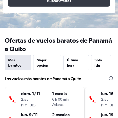
Buscar ofertas
Ofertas de vuelos baratos de Panamá
a Quito
Más
Mejor
Última
Solo
baratos
opción
hora
ida
Los vuelos más baratos de Panamá a Quito
dom. 1/11
1 escala
lun. 16/1
2:55
6 h 00 min
2:55
-
Avianca
-
PTY
UIO
PTY
UIO
lun. 9/11
2 escalas
jue. 19/1