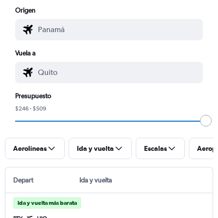
Origen
Vuela a
Presupuesto
$246 - $509
Aerolíneas
Ida y vuelta
Escalas
Aerop
Depart
Ida y vuelta
Ida y vuelta más barata