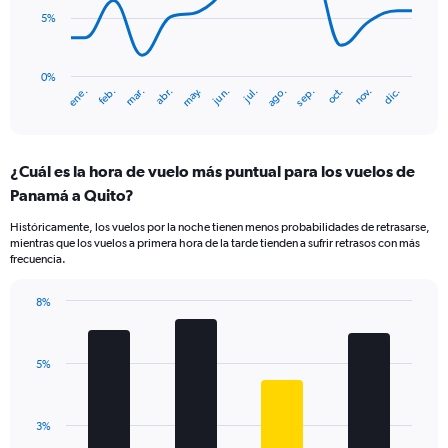
Range:
points.
0
5%
to
The
15.
chart
has
0%
ene.
abr.
jul.
oct.
mar.
jun.
sep.
dic.
feb.
may.
ago.
nov.
1
End
of
X
interactive
axis
chart
displaying
¿Cuál es la hora de vuelo más puntual para los vuelos de
categories.
Range:
Panamá a Quito?
14
Históricamente, los vuelos por la noche tienen menos probabilidades de retrasarse,
categories.
mientras que los vuelos a primera hora de la tarde tienden a sufrir retrasos con más
The
frecuencia.
chart
has
8%
1
Bar
Chart
Y
graphic.
chart
axis
with
displaying
5%
4
values.
bars.
Range:
0
The
3%
to
chart