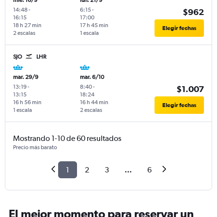
mié. 16/9
lun. 21/9
14:48
-
6:15
-
$962
16:15
17:00
18 h 27 min
17 h 45 min
Elegir fechas
2 escalas
1 escala
SJO
LHR
mar. 29/9
mar. 6/10
13:19
-
8:40
-
$1.007
13:15
18:24
16 h 56 min
16 h 44 min
Elegir fechas
1 escala
2 escalas
Mostrando 1-10 de 60 resultados
Precio más barato
1
2
3
...
6
El mejor momento para reservar un