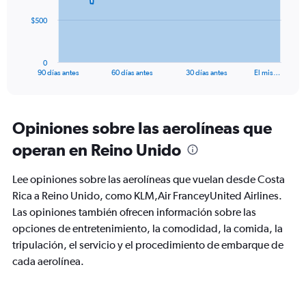
The
$500
chart
has
1
0
X
End
90 días antes
60 días antes
30 días antes
El mis…
of
axis
interactive
displaying
chart
categories.
Range:
Opiniones sobre las aerolíneas que
91
operan en Reino Unido
categories.
The
chart
Lee opiniones sobre las aerolíneas que vuelan desde Costa
has
Rica a Reino Unido, como KLM,Air FranceyUnited Airlines.
1
Las opiniones también ofrecen información sobre las
Y
axis
opciones de entretenimiento, la comodidad, la comida, la
displaying
tripulación, el servicio y el procedimiento de embarque de
values.
cada aerolínea.
Range:
0
to
1500.