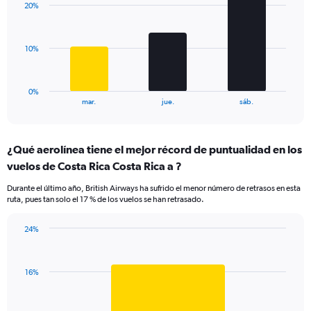
values.
20%
3
Range:
bars.
0
to
The
10%
24.
chart
has
1
0%
X
End
mar.
jue.
sáb.
of
axis
interactive
displaying
chart
categories.
¿Qué aerolínea tiene el mejor récord de puntualidad en los
Range:
vuelos de Costa Rica Costa Rica a ?
3
categories.
Durante el último año, British Airways ha sufrido el menor número de retrasos en esta
The
ruta, pues tan solo el 17 % de los vuelos se han retrasado.
chart
has
24%
1
Bar
Chart
Y
graphic.
chart
axis
with
displaying
16%
1
values.
bar.
Range: