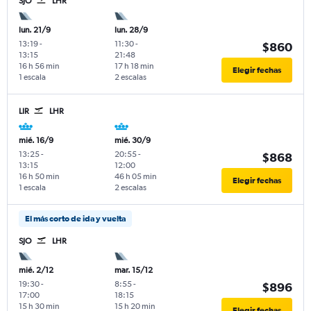
SJO
LHR
lun. 21/9
lun. 28/9
13:19
-
11:30
-
$860
13:15
21:48
16 h 56 min
17 h 18 min
Elegir fechas
1 escala
2 escalas
LIR
LHR
mié. 16/9
mié. 30/9
13:25
-
20:55
-
$868
13:15
12:00
16 h 50 min
46 h 05 min
Elegir fechas
1 escala
2 escalas
El más corto de ida y vuelta
SJO
LHR
mié. 2/12
mar. 15/12
19:30
-
8:55
-
$896
17:00
18:15
15 h 30 min
15 h 20 min
Elegir fechas