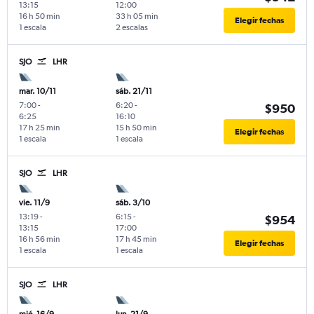
13:15
12:00
16 h 50 min
33 h 05 min
Elegir fechas
1 escala
2 escalas
SJO
LHR
mar. 10/11
sáb. 21/11
7:00
-
6:20
-
$950
6:25
16:10
17 h 25 min
15 h 50 min
Elegir fechas
1 escala
1 escala
SJO
LHR
vie. 11/9
sáb. 3/10
13:19
-
6:15
-
$954
13:15
17:00
16 h 56 min
17 h 45 min
Elegir fechas
1 escala
1 escala
SJO
LHR