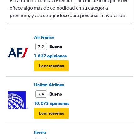
El cambio de turista a Premiun para mí fue lo mejor. KLM
ofrece algo más de comodidad en su categoría
premium, y eso se agradece para personas mayores de
50 años que necesiten más espacio como yo. Y no es
mucho más caro ... Es una gran ventaja.
Air France
Bueno
7,5
1.637 opiniones
Leer reseñas
United Airlines
Bueno
7,4
10.073 opiniones
Leer reseñas
Iberia