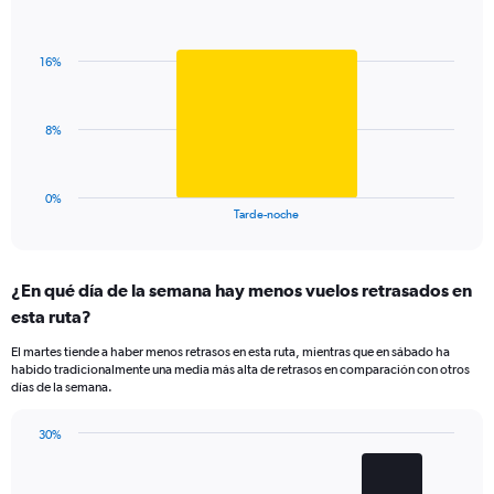
Bar
1
Chart
graphic.
chart
Y
with
axis
16%
1
displaying
bar.
values.
Range:
The
8%
0
chart
to
has
60.
1
0%
X
End
Tarde-noche
of
axis
interactive
displaying
chart
categories.
¿En qué día de la semana hay menos vuelos retrasados en
Range:
esta ruta?
1
categories.
El martes tiende a haber menos retrasos en esta ruta, mientras que en sábado ha
The
habido tradicionalmente una media más alta de retrasos en comparación con otros
chart
días de la semana.
has
1
30%
Y
Bar
Chart
axis
graphic.
chart
displaying
with