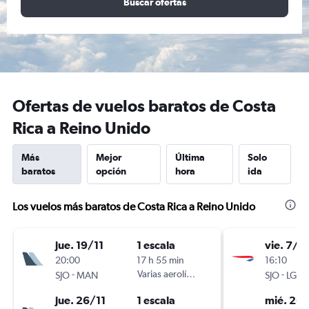
Buscar ofertas
Ofertas de vuelos baratos de Costa
Rica a Reino Unido
Más
Mejor
Última
Solo
baratos
opción
hora
ida
Los vuelos más baratos de Costa Rica a Reino Unido
jue. 19/11
1 escala
vie. 7/8
20:00
17 h 55 min
16:10
-
Varias aerolíneas
-
SJO
MAN
SJO
LGW
jue. 26/11
1 escala
mié. 26