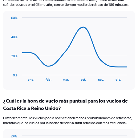
The
sufrido retrasos en el último año, con un tiempo medio de retraso de 189 minutos.
chart
has
60%
1
Line
Chart
Y
graphic.
chart
axis
with
displaying
40%
8
values.
data
Range:
points.
0
20%
to
The
1500.
chart
has
0%
1
End
ene.
feb.
mar.
oct.
nov.
dic.
of
X
interactive
axis
chart
displaying
¿Cuál es la hora de vuelo más puntual para los vuelos de
categories.
Range:
Costa Rica a Reino Unido?
8
Históricamente, los vuelos por la noche tienen menos probabilidades de retrasarse,
categories.
mientras que los vuelos por la noche tienden a sufrir retrasos con más frecuencia.
The
chart
has
24%