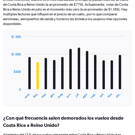
de Costa Rica a Reino Unido (a un promedio de $779). Actualmente, volar de Costa
Rica a Reino Unido en julio es el momento más caro (a un promedio de $1.189). Hay
múltiples factores que influyen en el precio de un vuelo, por lo que comparar
aerolíneas, aeropuertos de salida y horarios les brinda a los usuarios más opciones
disponibles.
$1.500
Bar
Chart
graphic.
chart
with
$1.000
12
bars.
$500
The
chart
has
0
1
mar.
jun.
sep.
dic.
ene.
abr.
jul.
oct.
feb.
may.
ago.
nov.
X
End
of
axis
interactive
displaying
chart
categories.
¿Con qué frecuencia salen demorados los vuelos desde
Range:
Costa Rica a Reino Unido?
12
categories.
Alrededor del 17 % de los vuelos semanales entre Costa Rica y Reino Unido han