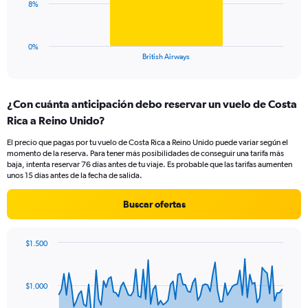
0
The
8%
to
chart
30.
has
1
0%
X
End
British Airways
of
axis
interactive
displaying
chart
categories.
¿Con cuánta anticipación debo reservar un vuelo de Costa
Range:
Rica a Reino Unido?
1
categories.
El precio que pagas por tu vuelo de Costa Rica a Reino Unido puede variar según el
The
momento de la reserva. Para tener más posibilidades de conseguir una tarifa más
chart
baja, intenta reservar 76 días antes de tu viaje. Es probable que las tarifas aumenten
has
unos 15 días antes de la fecha de salida.
1
Y
Buscar ofertas
axis
displaying
values.
$1.500
Range:
Chart
Chart
0
graphic.
with
to
91
$1.000
data
24.
points.