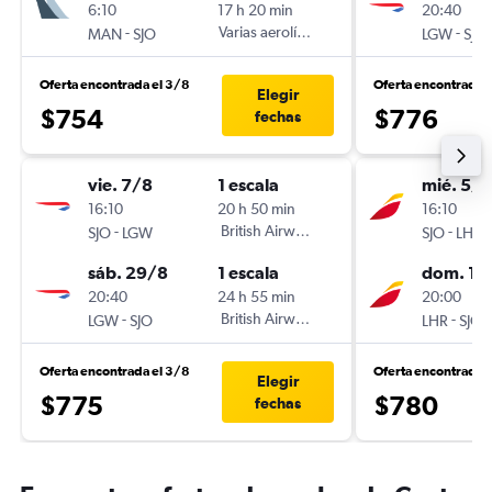
6:10
17 h 20 min
20:40
-
Varias aerolíneas
-
MAN
SJO
LGW
SJO
Oferta encontrada el 3/8
Oferta encontrada 
Elegir
$754
$776
fechas
vie. 7/8
1 escala
mié. 5/8
16:10
20 h 50 min
16:10
-
British Airways
-
SJO
LGW
SJO
LHR
sáb. 29/8
1 escala
dom. 16
20:40
24 h 55 min
20:00
-
British Airways
-
LGW
SJO
LHR
SJO
Oferta encontrada el 3/8
Oferta encontrada e
Elegir
$775
$780
fechas