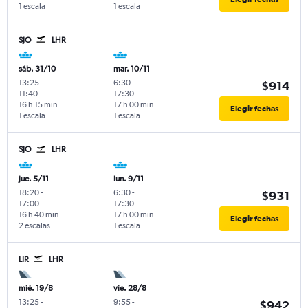
1 escala
1 escala
SJO
LHR
sáb. 31/10
mar. 10/11
13:25
-
6:30
-
$914
11:40
17:30
16 h 15 min
17 h 00 min
Elegir fechas
1 escala
1 escala
SJO
LHR
jue. 5/11
lun. 9/11
18:20
-
6:30
-
$931
17:00
17:30
16 h 40 min
17 h 00 min
Elegir fechas
2 escalas
1 escala
LIR
LHR
mié. 19/8
vie. 28/8
13:25
-
9:55
-
$942