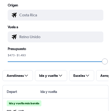
Origen
Vuela a
Presupuesto
$473 - $1.493
Aerolíneas
Ida y vuelta
Escalas
Aerop
Depart
Ida y vuelta
Ida y vuelta más barata