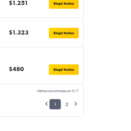
$1.251
Elegir fechas
$1.323
Elegir fechas
$480
Elegir fechas
Ofertas encontradas en 31/7
1
2