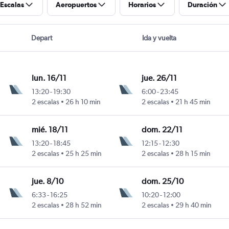
Escalas
Aeropuertos
Horarios
Duración
Depart
Ida y vuelta
lun. 16/11
jue. 26/11
13:20
-
19:30
6:00
-
23:45
2 escalas
26 h 10 min
2 escalas
21 h 45 min
mié. 18/11
dom. 22/11
13:20
-
18:45
12:15
-
12:30
2 escalas
25 h 25 min
2 escalas
28 h 15 min
jue. 8/10
dom. 25/10
6:33
-
16:25
10:20
-
12:00
2 escalas
28 h 52 min
2 escalas
29 h 40 min