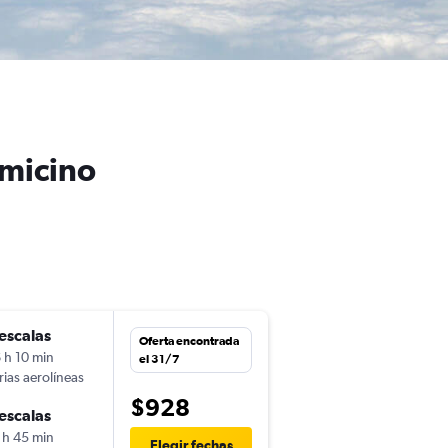
umicino
escalas
lun. 16/11
Oferta encontrada
 h 10 min
13:20
el 31/7
rias aerolíneas
-
ASU
FCO
$928
escalas
jue. 26/11
 h 45 min
6:10
Elegir fechas