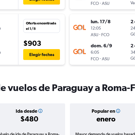
-
Va
FCO
ASU
lun. 17/8
2 
Oferta encontrada
n
12:05
24
el 1/8
-
G
ASU
FCO
$903
dom. 6/9
2 
n
6:05
34
Elegir fechas
-
G
FCO
ASU
de vuelos de Paraguay a Roma-
Ida desde
Popular en
$480
enero
Vuelo de ida de Paraguay a Roma-
Mayor demanda de vuelos basad