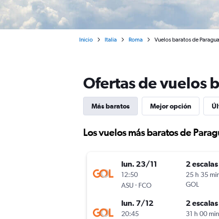
Inicio
Italia
Roma
Vuelos baratos de Paragu
Ofertas de vuelos 
Más baratos
Mejor opción
Úl
Los vuelos más baratos de Para
lun. 23/11
2 escalas
12:50
25 h 35 mi
-
GOL
ASU
FCO
lun. 7/12
2 escalas
20:45
31 h 00 mi