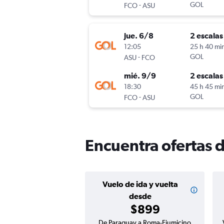
-
GOL
FCO
ASU
jue. 6/8
2 escalas
12:05
25 h 40 mi
-
GOL
ASU
FCO
mié. 9/9
2 escalas
18:30
45 h 45 mi
-
GOL
FCO
ASU
Encuentra ofertas 
Vuelo de ida y vuelta
desde
$899
De Paraguay a Roma-Fiumicino