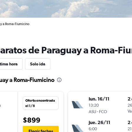
ay a Roma-Fiumicino
baratos de Paraguay a Roma-Fi
tima hora
Solo ida
guay a Roma-Fiumicino
lun. 16/11
2 
Oferta encontrada
n
13:20
26
el 1/8
-
Va
ASU
FCO
$899
jue. 26/11
2 
n
6:00
21
Elegir fechas