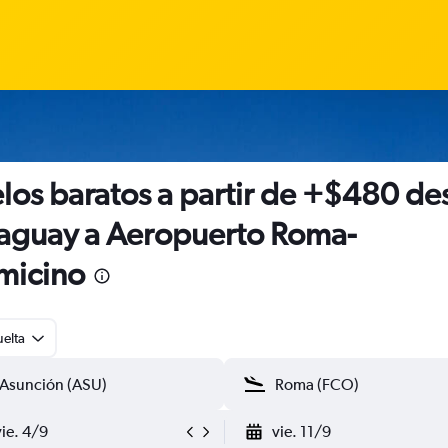
los baratos a partir de +$480 de
aguay a Aeropuerto Roma-
micino
uelta
vie. 4/9
vie. 11/9