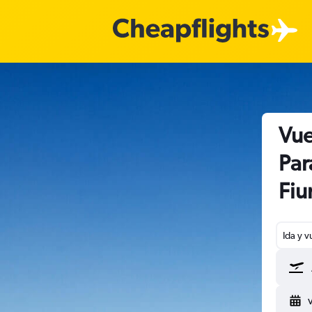
Vue
Par
Fiu
Ida y v