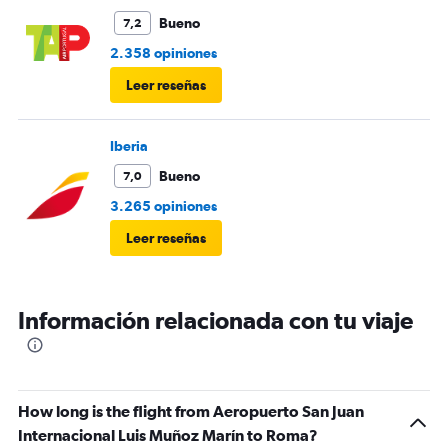
Bueno
7,2
2.358 opiniones
Leer reseñas
Iberia
Bueno
7,0
3.265 opiniones
Leer reseñas
Información relacionada con tu viaje
How long is the flight from Aeropuerto San Juan
Internacional Luis Muñoz Marín to Roma?