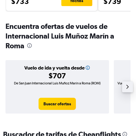
$733
$739
fechas
Encuentra ofertas de vuelos de
Internacional Luis Muñoz Marín a
Roma
Vuelo de ida y vuelta desde
$707
De San Juan Internacional Luis Muñoz Marín a Roma (ROM)
Vuelo de id
Buscar ofertas
Buscador de tarifas de Cheapflights