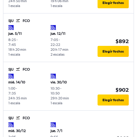
24 h 50 min
19 h 06 min
Elegir fechas
1 escala
1 escala
SJU
FCO
jue. 5/11
jue. 12/11
8:25
-
7:05
-
$892
7:45
22:22
18 h 20 min
20 h 17 min
Elegir fechas
1 escala
2 escalas
SJU
FCO
mié. 14/10
vie. 30/10
1:00
-
10:30
-
$902
7:35
10:50
24 h 35 min
29 h 20 min
Elegir fechas
1 escala
1 escala
SJU
FCO
mié. 30/12
jue. 7/1
2:05
-
9:55
-