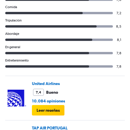
Comida
7,2
Tripulación
8,5
Abordaje
8,1
En general
7,8
Entretenimiento
7,8
United Airlines
Bueno
7,4
10.084 opiniones
Leer reseñas
TAP AIR PORTUGAL