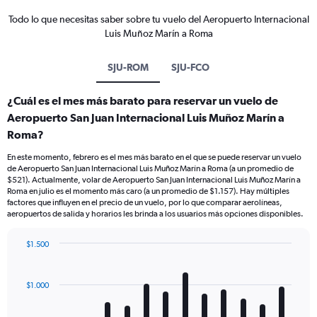
Todo lo que necesitas saber sobre tu vuelo del Aeropuerto Internacional
Luis Muñoz Marín a Roma
SJU-ROM
SJU-FCO
¿Cuál es el mes más barato para reservar un vuelo de
Aeropuerto San Juan Internacional Luis Muñoz Marín a
Roma?
En este momento, febrero es el mes más barato en el que se puede reservar un vuelo
de Aeropuerto San Juan Internacional Luis Muñoz Marín a Roma (a un promedio de
$521). Actualmente, volar de Aeropuerto San Juan Internacional Luis Muñoz Marín a
Roma en julio es el momento más caro (a un promedio de $1.157). Hay múltiples
factores que influyen en el precio de un vuelo, por lo que comparar aerolíneas,
aeropuertos de salida y horarios les brinda a los usuarios más opciones disponibles.
$1.500
Bar
Chart
graphic.
chart
with
$1.000
12
bars.