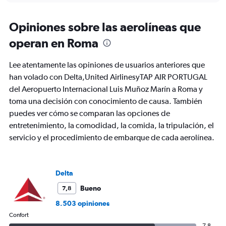
displaying
chart
categories.
Range:
Opiniones sobre las aerolíneas que
91
operan en Roma
categories.
The
chart
Lee atentamente las opiniones de usuarios anteriores que
has
han volado con Delta,United AirlinesyTAP AIR PORTUGAL
1
del Aeropuerto Internacional Luis Muñoz Marín a Roma y
Y
axis
toma una decisión con conocimiento de causa. También
displaying
puedes ver cómo se comparan las opciones de
values.
entretenimiento, la comodidad, la comida, la tripulación, el
Range:
servicio y el procedimiento de embarque de cada aerolínea.
0
to
3000.
Delta
Bueno
7,8
8.503 opiniones
Confort
7,8