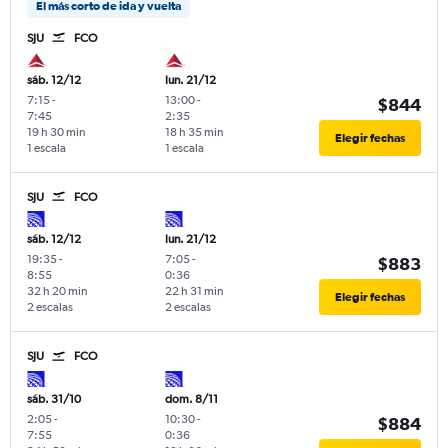
El más corto de ida y vuelta
SJU
FCO
sáb. 12/12
lun. 21/12
7:15
-
13:00
-
$844
7:45
2:35
19 h 30 min
18 h 35 min
Elegir fechas
1 escala
1 escala
SJU
FCO
sáb. 12/12
lun. 21/12
19:35
-
7:05
-
$883
8:55
0:36
32 h 20 min
22 h 31 min
Elegir fechas
2 escalas
2 escalas
SJU
FCO
sáb. 31/10
dom. 8/11
2:05
-
10:30
-
$884
7:55
0:36