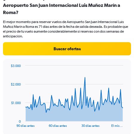
Aeropuerto San Juan Internacional Luis Muñoz Marín a
Roma?
El mejor momento para reservar vuelos de Aeropuerto San Juan Internacional Luis
Muñoz Marín a Roma es 71 días antes de la fecha de salida deseada. Es probable que
el precio de tu vuelo aumente considerablemente si reservas con dos semanas de
anticipación.
Buscar ofertas
$3.000
Chart
Chart
graphic.
with
91
$2.000
data
points.
The
$1.000
chart
has
1
0
X
End
90 días antes
60 días antes
30 días antes
El mis…
of
axis
interactive