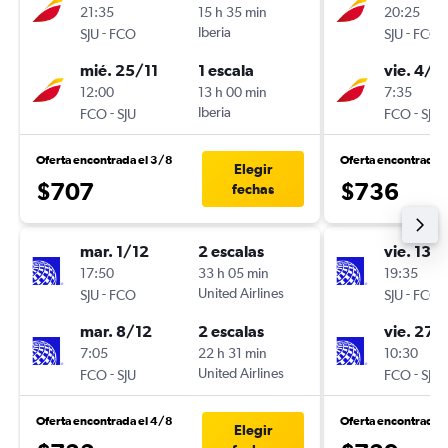
21:35
15 h 35 min
20:25
-
Iberia
-
SJU
FCO
SJU
FCO
mié. 25/11
1 escala
vie. 4/9
12:00
13 h 00 min
7:35
-
Iberia
-
FCO
SJU
FCO
SJU
Oferta encontrada el 3/8
Oferta encontrada 
Elegir
$707
$736
fechas
mar. 1/12
2 escalas
vie. 13/1
17:50
33 h 05 min
19:35
-
United Airlines
-
SJU
FCO
SJU
FCO
mar. 8/12
2 escalas
vie. 27/
7:05
22 h 31 min
10:30
-
United Airlines
-
FCO
SJU
FCO
SJU
Oferta encontrada el 4/8
Oferta encontrada 
Elegir