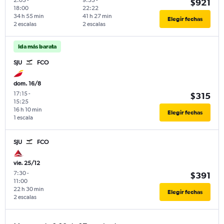
$921
18:00
22:22
34 h 55 min
41 h 27 min
Elegir fechas
2 escalas
2 escalas
Ida más barata
SJU
FCO
dom. 16/8
17:15
-
$315
15:25
16 h 10 min
Elegir fechas
1 escala
SJU
FCO
vie. 25/12
7:30
-
$391
11:00
22 h 30 min
Elegir fechas
2 escalas