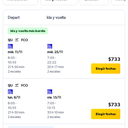
Depart
Ida y vuelta
Ida y vuelta más barata
SJU
FCO
mié. 11/11
mié. 25/11
8:05
-
7:05
-
$733
10:55
22:22
21 h 50 min
20 h 17 min
Elegir fechas
2 escalas
2 escalas
SJU
FCO
lun. 9/11
vie. 13/11
8:05
-
7:05
-
$733
10:55
13:15
21 h 50 min
35 h 10 min
Elegir fechas
2 escalas
2 escalas