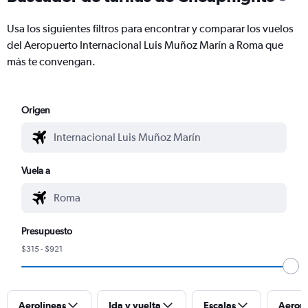
Usa los siguientes filtros para encontrar y comparar los vuelos
del Aeropuerto Internacional Luis Muñoz Marín a Roma que
más te convengan.
Origen
Vuela a
Presupuesto
$315 - $921
Aerolíneas
Ida y vuelta
Escalas
Aerop