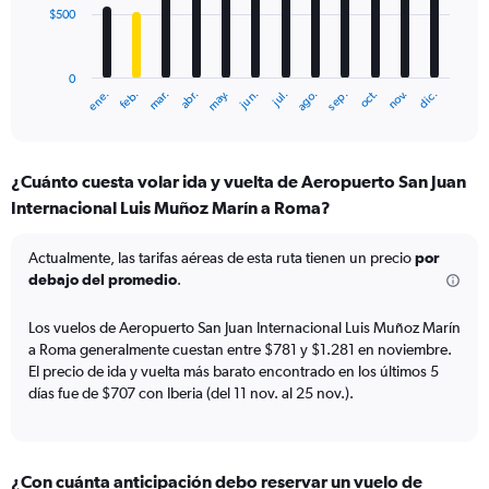
$500
The
chart
has
0
1
mar.
jun.
sep.
dic.
ene.
abr.
jul.
oct.
feb.
may.
ago.
nov.
X
End
of
axis
interactive
displaying
chart
categories.
¿Cuánto cuesta volar ida y vuelta de Aeropuerto San Juan
Range:
Internacional Luis Muñoz Marín a Roma?
12
categories.
The
Actualmente, las tarifas aéreas de esta ruta tienen un precio
por
chart
debajo del promedio
.
has
1
Los vuelos de Aeropuerto San Juan Internacional Luis Muñoz Marín
Y
a Roma generalmente cuestan entre $781 y $1.281 en noviembre.
axis
El precio de ida y vuelta más barato encontrado en los últimos 5
displaying
días fue de $707 con Iberia (del 11 nov. al 25 nov.).
values.
Range:
0
to
1500.
¿Con cuánta anticipación debo reservar un vuelo de