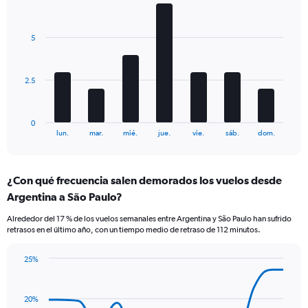
Bar
Y
Chart
graphic.
chart
axes
with
displaying
5
7
Avg.
bars.
Price
and
The
2.5
Number
chart
of
has
flights.
1
0
X
End
lun.
mar.
mié.
jue.
vie.
sáb.
dom.
of
axis
interactive
displaying
chart
categories.
¿Con qué frecuencia salen demorados los vuelos desde
Range:
Argentina a São Paulo?
7
categories.
Alrededor del 17 % de los vuelos semanales entre Argentina y São Paulo han sufrido
The
retrasos en el último año, con un tiempo medio de retraso de 112 minutos.
chart
has
25%
1
Line
Chart
Y
graphic.
chart
axis
with
20%
displaying
14