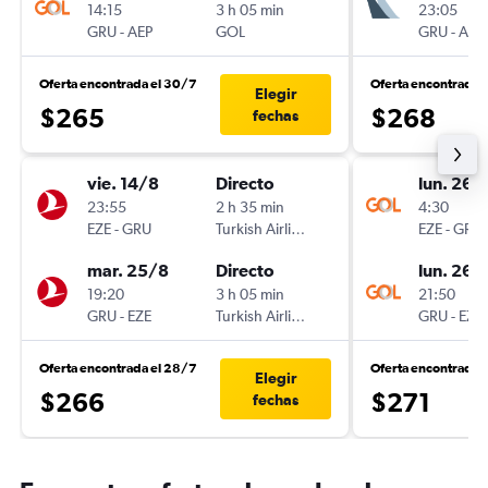
14:15
3 h 05 min
23:05
GRU
-
AEP
GOL
GRU
-
AEP
Oferta encontrada el 30/7
Oferta encontrada 
Elegir
$265
$268
fechas
vie. 14/8
Directo
lun. 26/
23:55
2 h 35 min
4:30
EZE
-
GRU
Turkish Airlines
EZE
-
GRU
mar. 25/8
Directo
lun. 26/
19:20
3 h 05 min
21:50
GRU
-
EZE
Turkish Airlines
GRU
-
EZE
Oferta encontrada el 28/7
Oferta encontrada 
Elegir
$266
$271
fechas