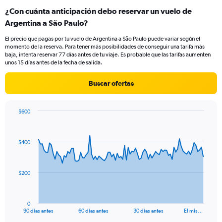
categories.
¿Con cuánta anticipación debo reservar un vuelo de
Range:
Argentina a São Paulo?
3
categories.
El precio que pagas por tu vuelo de Argentina a São Paulo puede variar según el
The
momento de la reserva. Para tener más posibilidades de conseguir una tarifa más
chart
baja, intenta reservar 77 días antes de tu viaje. Es probable que las tarifas aumenten
has
unos 15 días antes de la fecha de salida.
1
Y
Buscar ofertas
axis
displaying
values.
$600
Range:
Chart
Chart
0
graphic.
with
to
91
$400
data
30.
points.
The
$200
chart
has
1
0
X
End
90 días antes
60 días antes
30 días antes
El mis…
of
axis
interactive