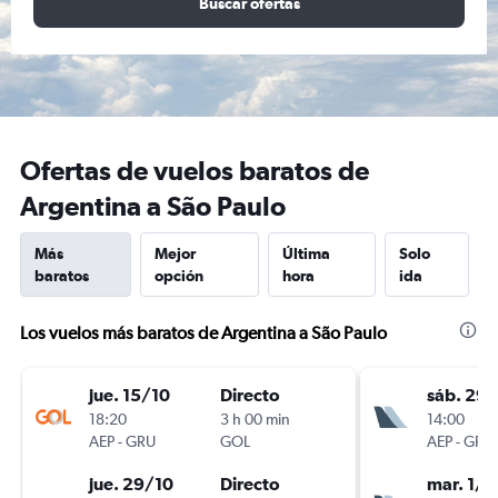
Buscar ofertas
Ofertas de vuelos baratos de
Argentina a São Paulo
Más
Mejor
Última
Solo
baratos
opción
hora
ida
Los vuelos más baratos de Argentina a São Paulo
jue. 15/10
Directo
sáb. 29
18:20
3 h 00 min
14:00
AEP
-
GRU
GOL
AEP
-
GRU
jue. 29/10
Directo
mar. 1/9