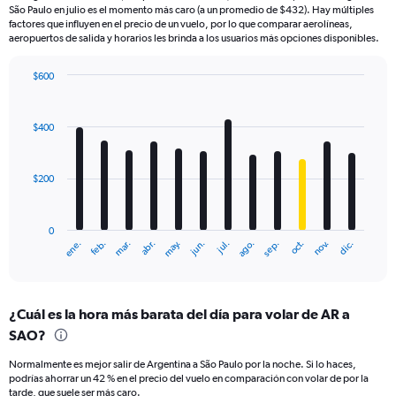
São Paulo en julio es el momento más caro (a un promedio de $432). Hay múltiples
factores que influyen en el precio de un vuelo, por lo que comparar aerolíneas,
aeropuertos de salida y horarios les brinda a los usuarios más opciones disponibles.
$600
Bar
Chart
graphic.
chart
with
$400
12
bars.
$200
The
chart
has
0
1
ene.
feb.
mar.
abr.
may.
jun.
jul.
ago.
sep.
oct.
nov.
dic.
X
End
of
axis
interactive
displaying
chart
categories.
¿Cuál es la hora más barata del día para volar de AR a
Range:
SAO?
12
categories.
Normalmente es mejor salir de Argentina a São Paulo por la noche. Si lo haces,
The
podrías ahorrar un 42 % en el precio del vuelo en comparación con volar de por la
chart
tarde, que suele ser más caro.