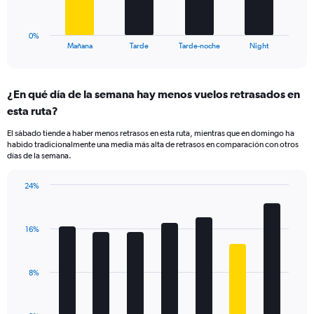
chart
to
has
25.
1
0%
X
End
Mañana
Tarde
Tarde-noche
Night
of
axis
interactive
displaying
chart
categories.
¿En qué día de la semana hay menos vuelos retrasados en
Range:
esta ruta?
4
categories.
El sábado tiende a haber menos retrasos en esta ruta, mientras que en domingo ha
The
habido tradicionalmente una media más alta de retrasos en comparación con otros
chart
días de la semana.
has
1
24%
Y
Bar
Chart
axis
graphic.
chart
displaying
with
values.
16%
7
Range:
bars.
0
to
The
8%
24.
chart
has
1