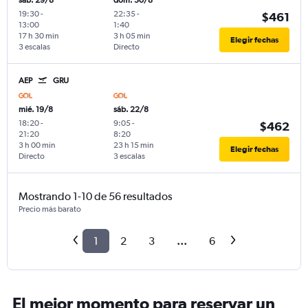
sáb. 29/8
dom. 30/8
19:30
-
22:35
-
$461
13:00
1:40
17 h 30 min
3 h 05 min
Elegir fechas
3 escalas
Directo
AEP
GRU
mié. 19/8
sáb. 22/8
18:20
-
9:05
-
$462
21:20
8:20
3 h 00 min
23 h 15 min
Elegir fechas
Directo
3 escalas
Mostrando 1-10 de 56 resultados
Precio más barato
1
2
3
...
6
El mejor momento para reservar un