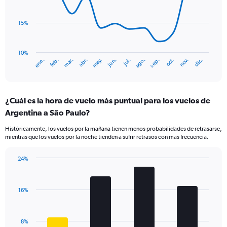
values.
data
Range:
points.
0
15%
to
The
7.5.
chart
has
10%
ene.
abr.
jul.
oct.
mar.
jun.
sep.
dic.
feb.
may.
ago.
nov.
1
End
of
X
interactive
axis
chart
displaying
¿Cuál es la hora de vuelo más puntual para los vuelos de
categories.
Range:
Argentina a São Paulo?
14
Históricamente, los vuelos por la mañana tienen menos probabilidades de retrasarse,
categories.
mientras que los vuelos por la noche tienden a sufrir retrasos con más frecuencia.
The
chart
has
24%
Bar
1
Chart
graphic.
chart
Y
with
axis
16%
4
displaying
bars.
values.
Range:
The
8%
10