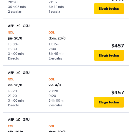
20:20
21:52
35 h 08 min
6 h 12 min
Elegir fechas
2 escalas
1 escala
AEP
GRU
jue. 20/8
dom. 23/8
13:30
-
17:15
-
$457
16:30
2:00
3 h 00 min
8 h 45 min
Elegir fechas
Directo
2 escalas
AEP
GRU
vie. 28/8
vie. 4/9
18:20
-
23:20
-
$457
21:20
9:20
3 h 00 min
34 h 00 min
Elegir fechas
Directo
2 escalas
AEP
GRU