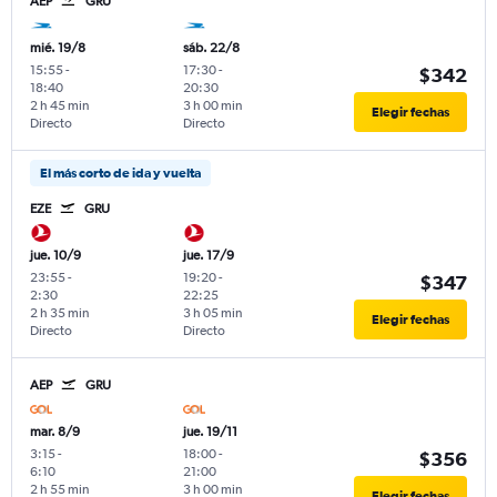
AEP
GRU
mié. 19/8
sáb. 22/8
15:55
-
17:30
-
$342
18:40
20:30
2 h 45 min
3 h 00 min
Elegir fechas
Directo
Directo
El más corto de ida y vuelta
EZE
GRU
jue. 10/9
jue. 17/9
23:55
-
19:20
-
$347
2:30
22:25
2 h 35 min
3 h 05 min
Elegir fechas
Directo
Directo
AEP
GRU
mar. 8/9
jue. 19/11
3:15
-
18:00
-
$356
6:10
21:00
2 h 55 min
3 h 00 min
Elegir fechas