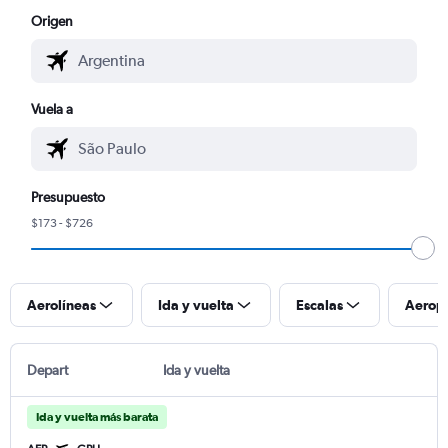
Origen
Vuela a
Presupuesto
$173 - $726
Aerolíneas
Ida y vuelta
Escalas
Aerop
Depart
Ida y vuelta
Ida y vuelta más barata