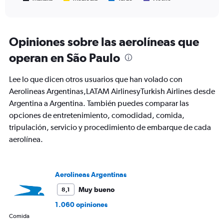
of
X
interactive
axis
chart
displaying
Todos
Opiniones sobre las aerolíneas que
los
operan en São Paulo
horarios
son
de
Lee lo que dicen otros usuarios que han volado con
salida.
Aerolineas Argentinas,LATAM AirlinesyTurkish Airlines desde
Range:
Argentina a Argentina. También puedes comparar las
7
categories.
opciones de entretenimiento, comodidad, comida,
The
tripulación, servicio y procedimiento de embarque de cada
chart
aerolínea.
has
1
Y
axis
Aerolineas Argentinas
displaying
values.
Muy bueno
8,1
Range:
1.060 opiniones
0
Comida
to