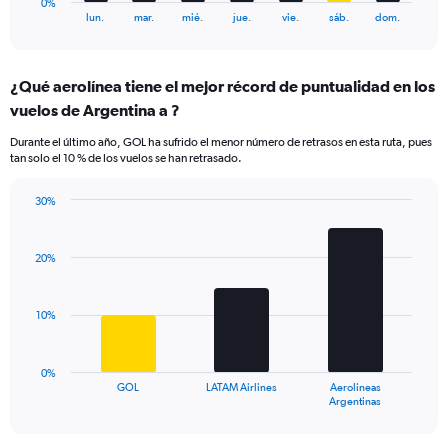
0%
X
End
lun.
mar.
mié.
jue.
vie.
sáb.
dom.
of
axis
interactive
displaying
chart
categories.
¿Qué aerolínea tiene el mejor récord de puntualidad en los
Range:
vuelos de Argentina a ?
7
categories.
Durante el último año, GOL ha sufrido el menor número de retrasos en esta ruta, pues
The
tan solo el 10 % de los vuelos se han retrasado.
chart
has
30%
1
Bar
Chart
Y
graphic.
chart
axis
with
20%
displaying
3
values.
bars.
Range:
10%
0
The
to
chart
24.
has
0%
1
GOL
LATAM Airlines
Aerolineas
X
End
Argentinas
of
axis
interactive
displaying
chart