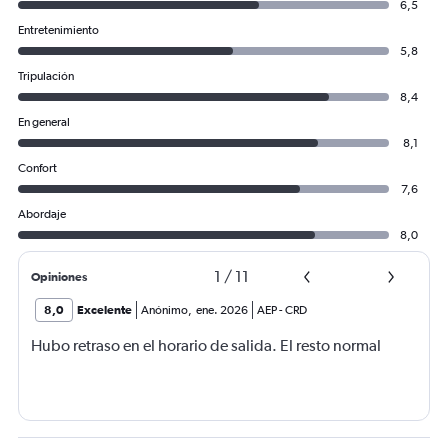
1200.
6,5
Entretenimiento
5,8
Tripulación
8,4
En general
8,1
Confort
7,6
Abordaje
8,0
1
/
11
Opiniones
8,0
Excelente
Anónimo
,
ene. 2026
AEP
-
CRD
Hubo retraso en el horario de salida. El resto normal