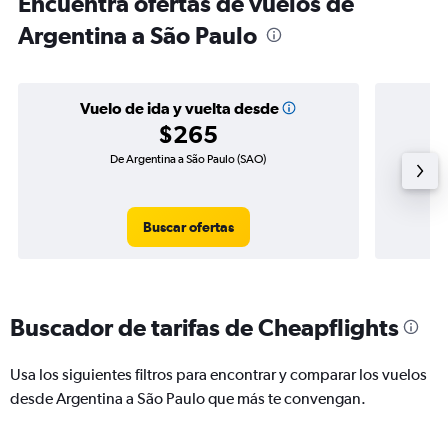
Encuentra ofertas de vuelos de
Argentina a São Paulo
Vuelo de ida y vuelta desde
$265
De Argentina a São Paulo (SAO)
Vu
Buscar ofertas
Buscador de tarifas de Cheapflights
Usa los siguientes filtros para encontrar y comparar los vuelos
desde Argentina a São Paulo que más te convengan.