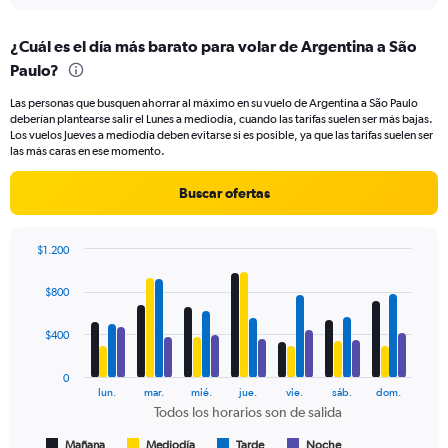
displaying
chart
categories.
¿Cuál es el día más barato para volar de Argentina a São
Range:
Paulo?
91
categories.
Las personas que busquen ahorrar al máximo en su vuelo de Argentina a São Paulo
The
deberían plantearse salir el Lunes a mediodía, cuando las tarifas suelen ser más bajas.
chart
Los vuelos Jueves a mediodía deben evitarse si es posible, ya que las tarifas suelen ser
has
las más caras en ese momento.
1
Y
Buscar ofertas
axis
displaying
values.
$1.200
Range:
Bar
Chart
0
graphic.
chart
$800
to
with
600.
4
data
$400
series.
0
The
lun.
mar.
mié.
jue.
vie.
sáb.
dom.
chart
Todos los horarios son de salida
has
1
Mañana
Mediodía
Tarde
Noche
End