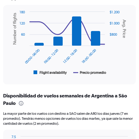
has
1
180
$1.200
Y
Number of flights
Combination
Chart
axis
Avg. Price
graphic.
chart
120
$1.000
displaying
with
values.
2
60
$800
Range:
data
series.
0
to
00:00 - 06:00
06:00 - 12:00
12:00 - 18:00
18:00 - 00:00
The
600.
chart
has
1
Flight availability
Precio promedio
End
of
X
interactive
axis
chart
displaying
Disponibilidad de vuelos semanales de Argentina a São
categories.
Range:
Paulo
6
La mayor parte de los vuelos con destino a SAO salen de AR0 los días jueves (7 en
categories.
promedio). Tendrás menos opciones de vuelos los días martes, ya que sale la menor
The
cantidad de vuelos (2 en promedio).
chart
has
7.5
2