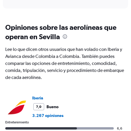
axis
interactive
displaying
chart
categories.
Range:
12
Opiniones sobre las aerolíneas que
categories.
The
operan en Sevilla
chart
has
Lee lo que dicen otros usuarios que han volado con Iberia y
1
Y
Avianca desde Colombia a Colombia. También puedes
axis
comparar las opciones de entretenimiento, comodidad,
displaying
comida, tripulación, servicio y procedimiento de embarque
values.
de cada aerolínea.
Range:
0
to
1500.
Iberia
Bueno
7,0
3.267 opiniones
Entretenimiento
6,6