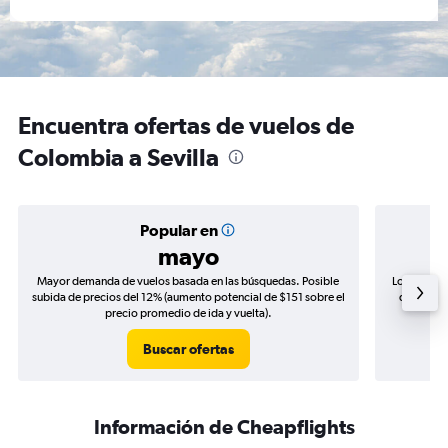
Encuentra ofertas de vuelos de
Colombia a Sevilla
Popular en
mayo
Mayor demanda de vuelos basada en las búsquedas. Posible
Los precio
subida de precios del 12% (aumento potencial de $151 sobre el
de precio
precio promedio de ida y vuelta).
Buscar ofertas
Información de Cheapflights