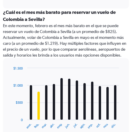
axis
interactive
displaying
chart
categories.
¿Cuál es el mes más barato para reservar un vuelo de
Range:
Colombia a Sevilla?
91
En este momento, febrero es el mes más barato en el que se puede
categories.
reservar un vuelo de Colombia a Sevilla (a un promedio de $825).
The
Actualmente, volar de Colombia a Sevilla en mayo es el momento más
chart
caro (a un promedio de $1.219). Hay múltiples factores que influyen en
has
el precio de un vuelo, por lo que comparar aerolíneas, aeropuertos de
1
salida y horarios les brinda a los usuarios más opciones disponibles.
Y
axis
displaying
$1.500
values.
Bar
Chart
Range:
graphic.
chart
with
0
$1.000
12
to
bars.
2400.
$500
The
chart
has
0
1
ene.
feb.
mar.
abr.
may.
jun.
jul.
ago.
sep.
oct.
nov.
dic.
X
End
of