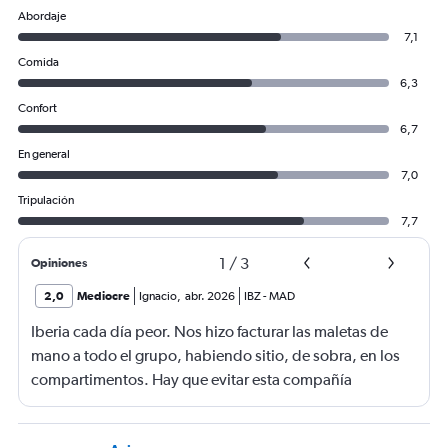
Abordaje
7,1
Comida
6,3
Confort
6,7
En general
7,0
Tripulación
7,7
1
/
3
Opiniones
2,0
Mediocre
Ignacio
,
abr. 2026
IBZ
-
MAD
Iberia cada día peor. Nos hizo facturar las maletas de
mano a todo el grupo, habiendo sitio, de sobra, en los
compartimentos. Hay que evitar esta compañía