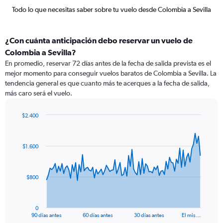
Todo lo que necesitas saber sobre tu vuelo desde Colombia a Sevilla
¿Con cuánta anticipación debo reservar un vuelo de
Colombia a Sevilla?
En promedio, reservar 72 días antes de la fecha de salida prevista es el
mejor momento para conseguir vuelos baratos de Colombia a Sevilla. La
tendencia general es que cuanto más te acerques a la fecha de salida,
más caro será el vuelo.
$2.400
Chart
Chart
graphic.
with
91
$1.600
data
points.
The
$800
chart
has
1
0
X
End
90 días antes
60 días antes
30 días antes
El mis…
of