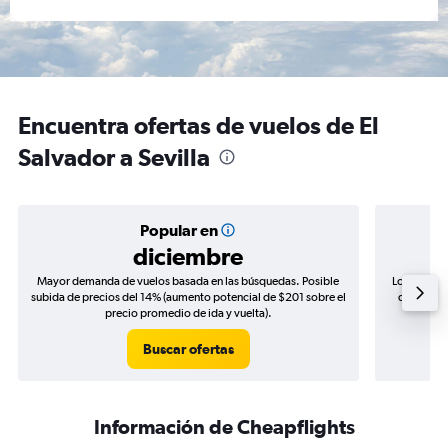
Encuentra ofertas de vuelos de El
Salvador a Sevilla
Popular en
diciembre
Mayor demanda de vuelos basada en las búsquedas. Posible
Los precio
subida de precios del 14% (aumento potencial de $201 sobre el
de precios
precio promedio de ida y vuelta).
Buscar ofertas
Información de Cheapflights