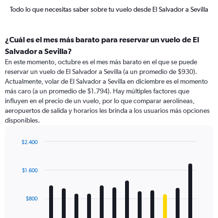
Todo lo que necesitas saber sobre tu vuelo desde El Salvador a Sevilla
¿Cuál es el mes más barato para reservar un vuelo de El
Salvador a Sevilla?
En este momento, octubre es el mes más barato en el que se puede
reservar un vuelo de El Salvador a Sevilla (a un promedio de $930).
Actualmente, volar de El Salvador a Sevilla en diciembre es el momento
más caro (a un promedio de $1.794). Hay múltiples factores que
influyen en el precio de un vuelo, por lo que comparar aerolíneas,
aeropuertos de salida y horarios les brinda a los usuarios más opciones
disponibles.
$2.400
Bar
Chart
graphic.
chart
with
$1.600
12
bars.
$800
The
chart