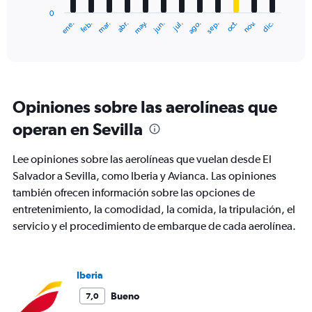
has
0
1
ene.
feb.
mar.
abr.
may.
jun.
jul.
ago.
sep.
oct.
nov.
dic.
X
End
of
axis
interactive
displaying
chart
categories.
Range:
12
Opiniones sobre las aerolíneas que
categories.
The
operan en Sevilla
chart
has
Lee opiniones sobre las aerolíneas que vuelan desde El
1
Y
Salvador a Sevilla, como Iberia y Avianca. Las opiniones
axis
también ofrecen información sobre las opciones de
displaying
entretenimiento, la comodidad, la comida, la tripulación, el
values.
servicio y el procedimiento de embarque de cada aerolínea.
Range:
0
to
2400.
Iberia
Bueno
7,0