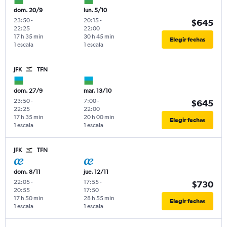
dom. 20/9
lun. 5/10
23:50
-
20:15
-
$645
22:25
22:00
17 h 35 min
30 h 45 min
Elegir fechas
1 escala
1 escala
JFK
TFN
dom. 27/9
mar. 13/10
23:50
-
7:00
-
$645
22:25
22:00
17 h 35 min
20 h 00 min
Elegir fechas
1 escala
1 escala
JFK
TFN
dom. 8/11
jue. 12/11
22:05
-
17:55
-
$730
20:55
17:50
17 h 50 min
28 h 55 min
Elegir fechas
1 escala
1 escala