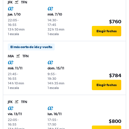
JFK
TFN
jue. 1/10
mié. 7/10
22:05
-
14:30
-
$760
16:55
17:45
13 h 50 min
32 h 15 min
Elegir fechas
1 escala
1 escala
El más corto de ida y vuelta
MIA
TFN
mié. 11/11
dom. 15/11
21:45
-
9:55
-
$784
16:55
19:30
14 h 10 min
14 h 35 min
Elegir fechas
1 escala
1 escala
JFK
TFN
vie. 13/11
lun. 16/11
22:05
-
17:55
-
$800
16:55
17:50
13 h 50 min
28 h 55 min