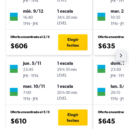
-
LEVEL
-
JFK
TFN
JFK
TFN
mié. 9/12
1 escala
mar. 24/
16:40
34 h 20 min
10:35
-
LEVEL
-
TFN
JFK
TFN
JFK
Oferta encontrada el 2/8
Oferta encontrada e
Elegir
$606
$635
fechas
jue. 5/11
1 escala
dom. 20
23:45
29 h 10 min
23:50
-
LEVEL
-
JFK
TFN
JFK
TFN
mar. 10/11
1 escala
lun. 5/1
7:00
20 h 00 min
20:15
-
LEVEL
-
TFN
JFK
TFN
JFK
Oferta encontrada el 5/8
Oferta encontrada 
Elegir
$610
$645
fechas