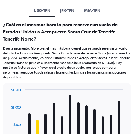
US0-TFN
JFK-TFN
MIA-TFN
¿Cuál es el mes más barato para reservar un vuelo de
Estados Unidos a Aeropuerto Santa Cruz de Tenerife
Tenerife Norte?
En este momento, febrero es el mes más barato en el que se puede reservar un vuelo
de Estados Unidos a Aeropuerto Santa Cruz de Tenerife Tenerife Norte (a un promedio
de $655). Actualmente, volar de Estados Unidos a Aeropuerto Santa Cruz de Tenerife
Tenerife Norte en junio es el momento más caro (a un promedio de $1.369). Hay
múltiples factores que influyen en el precio de un vuelo, por lo que comparar
aerolíneas, aeropuertos de salida y horarios les brinda a los usuarios más opciones
disponibles.
$1.500
Bar
Chart
graphic.
chart
with
$1.000
12
bars.
$500
The
chart