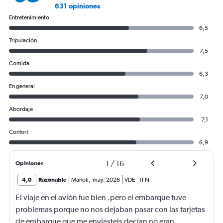
631 opiniones
Entretenimiento
6,5
Tripulación
7,5
Comida
6,3
En general
7,0
Abordaje
7,1
Confort
6,9
1
/
16
Opiniones
4,0
Razonable
Manoli
,
may. 2026
VDE
-
TFN
El viaje en el avión fue bien .pero el embarque tuve
problemas porque no nos dejaban pasar con las tarjetas
de embarque que me enviasteis decían no eran