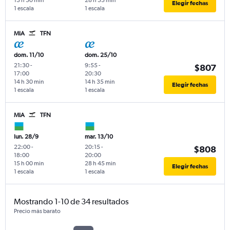
Elegir fechas
1 escala
1 escala
MIA
TFN
dom. 11/10
dom. 25/10
21:30
-
9:55
-
$807
17:00
20:30
14 h 30 min
14 h 35 min
Elegir fechas
1 escala
1 escala
MIA
TFN
lun. 28/9
mar. 13/10
22:00
-
20:15
-
$808
18:00
20:00
15 h 00 min
28 h 45 min
Elegir fechas
1 escala
1 escala
Mostrando 1-10 de 34 resultados
Precio más barato