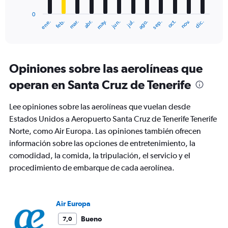
has
0
1
mar.
jun.
sep.
dic.
ene.
abr.
jul.
oct.
feb.
may.
ago.
nov.
X
End
of
axis
interactive
displaying
chart
categories.
Range:
Opiniones sobre las aerolíneas que
12
operan en Santa Cruz de Tenerife
categories.
The
chart
Lee opiniones sobre las aerolíneas que vuelan desde
has
Estados Unidos a Aeropuerto Santa Cruz de Tenerife Tenerife
1
Norte, como Air Europa. Las opiniones también ofrecen
Y
axis
información sobre las opciones de entretenimiento, la
displaying
comodidad, la comida, la tripulación, el servicio y el
values.
procedimiento de embarque de cada aerolínea.
Range:
0
to
1500.
Air Europa
Bueno
7,0