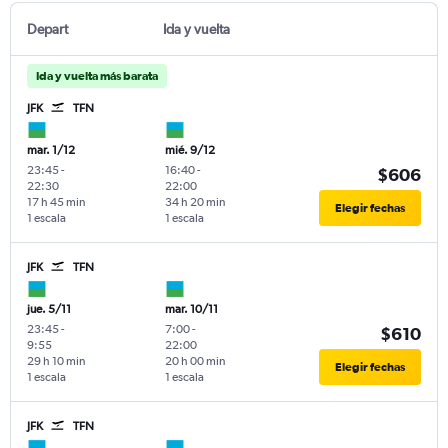
Depart
Ida y vuelta
Ida y vuelta más barata
JFK
TFN
mar. 1/12
mié. 9/12
23:45
-
16:40
-
$606
22:30
22:00
17 h 45 min
34 h 20 min
Elegir fechas
1 escala
1 escala
JFK
TFN
jue. 5/11
mar. 10/11
23:45
-
7:00
-
$610
9:55
22:00
29 h 10 min
20 h 00 min
Elegir fechas
1 escala
1 escala
JFK
TFN