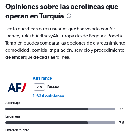
6
Opiniones sobre las aerolíneas que
categories.
The
operan en Turquía
chart
has
Lee lo que dicen otros usuarios que han volado con Air
1
Y
France,Turkish AirlinesyAir Europa desde Bogotá a Bogotá.
axis
También puedes comparar las opciones de entretenimiento,
displaying
comodidad, comida, tripulación, servicio y procedimiento
Number
de embarque de cada aerolínea.
of
flights.
Range:
0
Air France
to
3.6.
Bueno
7,5
1.634 opiniones
Abordaje
7,5
En general
7,5
Entretenimiento