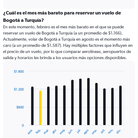
axis
interactive
displaying
chart
categories.
¿Cuál es el mes más barato para reservar un vuelo de
Range:
Bogotá a Turquía?
91
En este momento, febrero es el mes más barato en el que se puede
categories.
reservar un vuelo de Bogotá a Turquía (a un promedio de $1.166).
The
Actualmente, volar de Bogotá a Turquía en agosto es el momento más
chart
caro (a un promedio de $1.587). Hay múltiples factores que influyen en
has
el precio de un vuelo, por lo que comparar aerolíneas, aeropuertos de
1
salida y horarios les brinda a los usuarios más opciones disponibles.
Y
axis
displaying
$1.800
values.
Bar
Chart
Range:
graphic.
chart
with
0
$1.200
12
to
bars.
3000.
$600
The
chart
has
0
1
ene.
feb.
mar.
abr.
may.
jun.
jul.
ago.
sep.
oct.
nov.
dic.
X
End
of