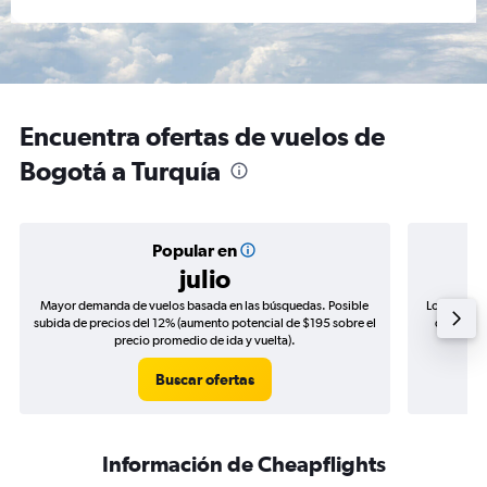
Encuentra ofertas de vuelos de
Bogotá a Turquía
Popular en
julio
Mayor demanda de vuelos basada en las búsquedas. Posible
Los precio
subida de precios del 12% (aumento potencial de $195 sobre el
de precio
precio promedio de ida y vuelta).
Buscar ofertas
Información de Cheapflights