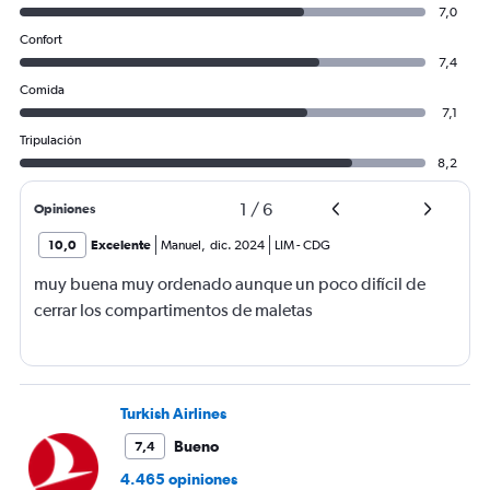
7,0
Confort
7,4
Comida
7,1
Tripulación
8,2
1
/
6
Opiniones
10,0
Excelente
Manuel
,
dic. 2024
LIM
-
CDG
muy buena muy ordenado aunque un poco difícil de
cerrar los compartimentos de maletas
Turkish Airlines
Bueno
7,4
4.465 opiniones