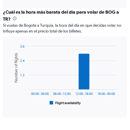
axis
interactive
displaying
chart
categories.
¿Cuál es la hora más barata del día para volar de BOG a
Range:
TR?
12
Si vuelas de Bogotá a Turquía, la hora del día en que decidas volar no
categories.
influye apenas en el precio total de los billetes.
The
chart
has
3.6
1
Bar
Chart
Number of flights
Y
graphic.
chart
axis
2.4
with
6
displaying
bars.
values.
1.2
Range:
The
0
chart
to
has
1800.
00:00 - 06:00
06:00 - 12:00
12:00 - 18:00
18:00 - 00:00
1
Flight availability
X
End
of
axis
interactive
displaying
chart
categories.
Range: