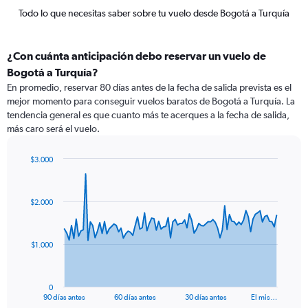
Todo lo que necesitas saber sobre tu vuelo desde Bogotá a Turquía
¿Con cuánta anticipación debo reservar un vuelo de
Bogotá a Turquía?
En promedio, reservar 80 días antes de la fecha de salida prevista es el
mejor momento para conseguir vuelos baratos de Bogotá a Turquía. La
tendencia general es que cuanto más te acerques a la fecha de salida,
más caro será el vuelo.
$3.000
Chart
Chart
graphic.
with
91
$2.000
data
points.
The
$1.000
chart
has
1
0
X
End
90 días antes
60 días antes
30 días antes
El mis…
of