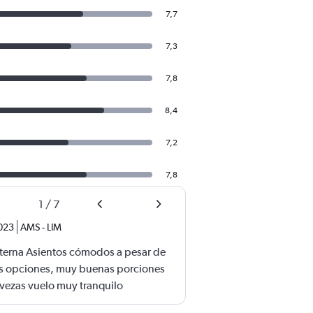
7,7
7,3
7,8
8,4
7,2
7,8
1
/
7
2023
AMS
-
LIM
eterna Asientos cómodos a pesar de
 opciones, muy buenas porciones
rvezas vuelo muy tranquilo
 todo el vuelo sobre el clima,