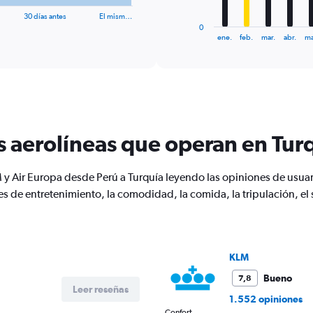
has
30 días antes
El mism…
1
0
X
End
ene.
feb.
mar.
abr.
ma
of
axis
interactive
displaying
chart
categories.
Range:
12
categories.
The
s aerolíneas que operan en Tur
chart
has
1
y Air Europa desde Perú a Turquía leyendo las opiniones de usuar
Y
s de entretenimiento, la comodidad, la comida, la tripulación, el 
axis
displaying
values.
Range:
0
KLM
to
2400.
Bueno
7,8
Leer reseñas
1.552 opiniones
Confort