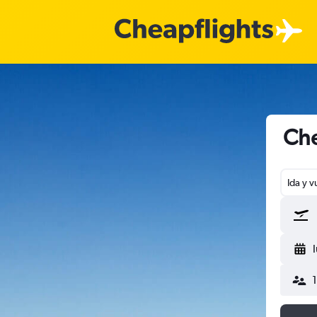
Che
Ida y v