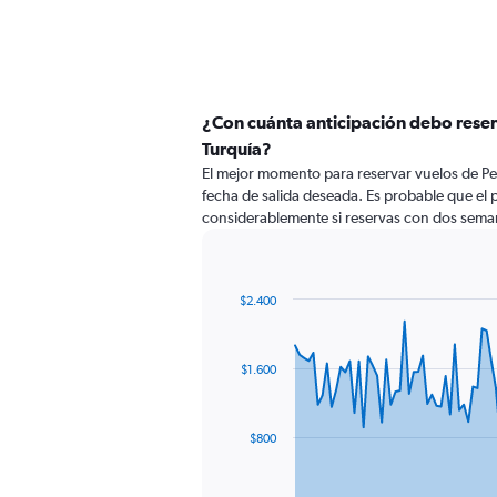
¿Con cuánta anticipación debo reser
Turquía?
El mejor momento para reservar vuelos de Per
fecha de salida deseada. Es probable que el 
considerablemente si reservas con dos seman
$2.400
Chart
Chart
graphic.
with
91
$1.600
data
points.
The
$800
chart
has