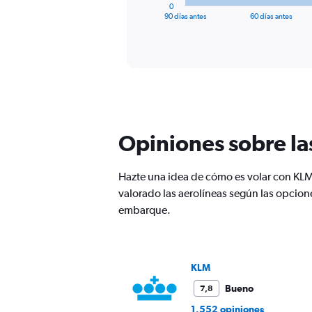
1
0
X
End
90 días antes
60 días antes
of
axis
interactive
displaying
chart
categories.
Range:
91
categories.
The
chart
has
Opiniones sobre la
1
Y
axis
Hazte una idea de cómo es volar con KLM 
displaying
valorado las aerolíneas según las opcione
values.
embarque.
Range:
0
to
2400.
KLM
Bueno
7,8
1.552 opiniones