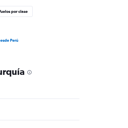
Vuelos por clase
desde Perú
urquía