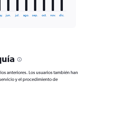
y.
jun.
jul.
ago.
sep.
oct.
nov.
dic.
quía
ios anteriores. Los usuarios también han
servicio y el procedimiento de