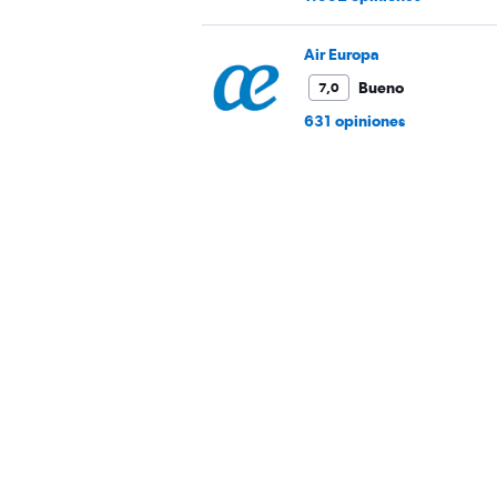
Air Europa
Bueno
7,0
631 opiniones