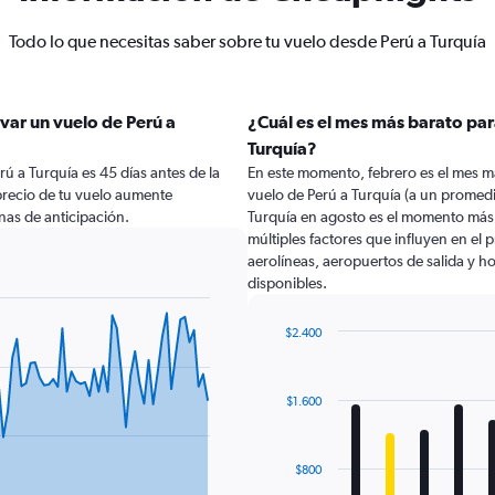
Todo lo que necesitas saber sobre tu vuelo desde Perú a Turquía
var un vuelo de Perú a
¿Cuál es el mes más barato par
Turquía?
ú a Turquía es 45 días antes de la
En este momento, febrero es el mes m
precio de tu vuelo aumente
vuelo de Perú a Turquía (a un promedi
as de anticipación.
Turquía en agosto es el momento más
múltiples factores que influyen en el
aerolíneas, aeropuertos de salida y ho
disponibles.
$2.400
Bar
Chart
graphic.
chart
with
$1.600
12
bars.
The
$800
chart