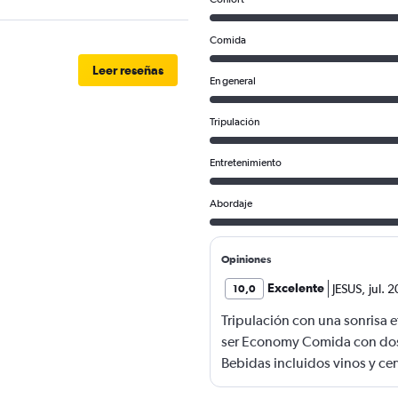
Comida
Leer reseñas
En general
Tripulación
Entretenimiento
Abordaje
Opiniones
Excelente
JESUS
,
jul. 
10,0
Tripulación con una sonrisa 
ser Economy Comida con dos
Bebidas incluidos vinos y ce
Información oportuna durante