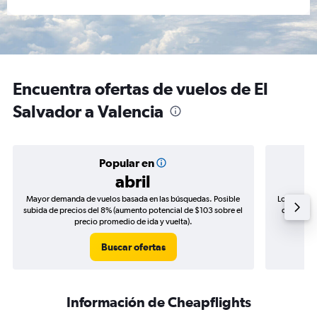
Encuentra ofertas de vuelos de El
Salvador a Valencia
Popular en
abril
Mayor demanda de vuelos basada en las búsquedas. Posible
Los precio
subida de precios del 8% (aumento potencial de $103 sobre el
de precios
precio promedio de ida y vuelta).
Buscar ofertas
Información de Cheapflights