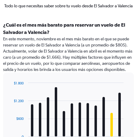
Todo lo que necesitas saber sobre tu vuelo desde El Salvador a Valencia
¿Cuál es el mes más barato para reservar un vuelo de El
Salvador a Valencia?
En este momento, noviembre es el mes más barato en el que se puede
reservar un vuelo de El Salvador a Valencia (a un promedio de $805).
Actualmente, volar de El Salvador a Valencia en abril es el momento más
caro (a un promedio de $1.666). Hay múltiples factores que influyen en
el precio de un vuelo, por lo que comparar aerolíneas, aeropuertos de
salida y horarios les brinda a los usuarios más opciones disponibles.
$1.800
Bar
Chart
graphic.
chart
with
$1.200
12
bars.
$600
The
chart
has
0