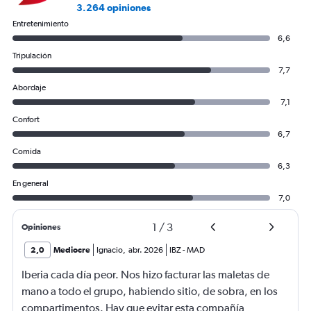
3.264 opiniones
Entretenimiento
6,6
Tripulación
7,7
Abordaje
7,1
Confort
6,7
Comida
6,3
En general
7,0
1
/
3
Opiniones
2,0
Mediocre
Ignacio
,
abr. 2026
IBZ
-
MAD
Iberia cada día peor. Nos hizo facturar las maletas de
mano a todo el grupo, habiendo sitio, de sobra, en los
compartimentos. Hay que evitar esta compañía