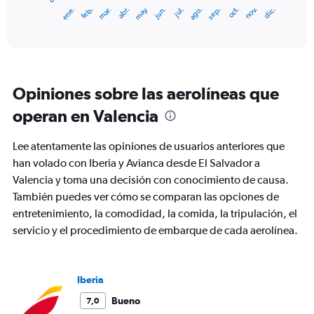
1
ene.
feb.
mar.
abr.
may.
jun.
jul.
ago.
sep.
oct.
nov.
dic.
X
End
of
axis
interactive
displaying
chart
categories.
Range:
12
Opiniones sobre las aerolíneas que
categories.
The
operan en Valencia
chart
has
Lee atentamente las opiniones de usuarios anteriores que
1
Y
han volado con Iberia y Avianca desde El Salvador a
axis
Valencia y toma una decisión con conocimiento de causa.
displaying
También puedes ver cómo se comparan las opciones de
values.
entretenimiento, la comodidad, la comida, la tripulación, el
Range:
0
servicio y el procedimiento de embarque de cada aerolínea.
to
1800.
Iberia
Bueno
7,0