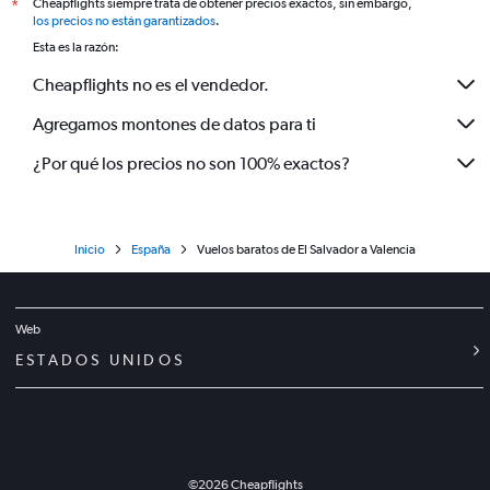
Cheapflights siempre trata de obtener precios exactos, sin embargo,
*
los precios no están garantizados
.
Esta es la razón:
Cheapflights no es el vendedor.
Agregamos montones de datos para ti
¿Por qué los precios no son 100% exactos?
Inicio
España
Vuelos baratos de El Salvador a Valencia
Web
ESTADOS UNIDOS
©
2026
Cheapflights