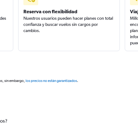
Reserva con flexibilidad
Via
edes
Nuestros usuarios pueden hacer planes con total
Mill
confianza y buscar vuelos sin cargos por
enco
cambios.
plan
info
pued
os, sin embargo,
los precios no están garantizados
.
tos?