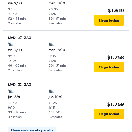
vie. 2/10
mar. 13/10
9:57
-
20:35
-
$1.619
19:40
7:26
52 h 43 min
39 h 51 min
Elegir fechas
2 escalas
2 escalas
MVD
ZAG
vie. 2/10
mar. 13/10
9:57
-
9:35
-
$1.758
13:05
7:26
46 h 08 min
50 h 51 min
Elegir fechas
2 escalas
3 escalas
MVD
ZAG
jue. 3/9
jue. 10/9
18:40
-
11:25
-
$1.759
9:10
1:15
33 h 30 min
42 h 50 min
Elegir fechas
3 escalas
3 escalas
El más corto de ida y vuelta