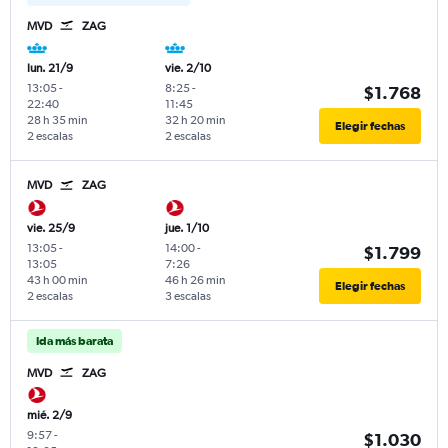
MVD
ZAG
lun. 21/9
vie. 2/10
13:05
-
8:25
-
$1.768
22:40
11:45
28 h 35 min
32 h 20 min
Elegir fechas
2 escalas
2 escalas
MVD
ZAG
vie. 25/9
jue. 1/10
13:05
-
14:00
-
$1.799
13:05
7:26
43 h 00 min
46 h 26 min
Elegir fechas
2 escalas
3 escalas
Ida más barata
MVD
ZAG
mié. 2/9
9:57
-
$1.030