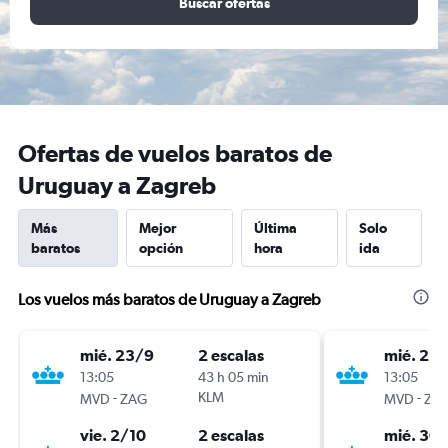
Buscar ofertas
Ofertas de vuelos baratos de
Uruguay a Zagreb
Más
Mejor
Última
Solo
baratos
opción
hora
ida
Los vuelos más baratos de Uruguay a Zagreb
mié. 23/9
2 escalas
mié. 23
13:05
43 h 05 min
13:05
-
KLM
-
MVD
ZAG
MVD
ZA
vie. 2/10
2 escalas
mié. 30