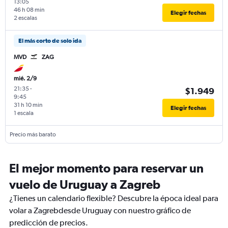
13:05
46 h 08 min
Elegir fechas
2 escalas
El más corto de solo ida
MVD
ZAG
mié. 2/9
21:35
-
$1.949
9:45
31 h 10 min
Elegir fechas
1 escala
Precio más barato
El mejor momento para reservar un
vuelo de Uruguay a Zagreb
¿Tienes un calendario flexible? Descubre la época ideal para
volar a Zagrebdesde Uruguay con nuestro gráfico de
predicción de precios.