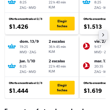
8:25
22 h 40 min
8:25
-
KLM
-
ZAG
MVD
ZAG
MV
Oferta encontrada el 2/8
Oferta encontrada 
Elegir
$1.426
$1.513
fechas
dom. 13/9
2 escalas
vie. 2/1
19:25
36 h 45 min
9:57
-
KLM
-
MVD
ZAG
MVD
ZA
jue. 1/10
2 escalas
mar. 13/
8:25
22 h 40 min
20:35
-
KLM
-
ZAG
MVD
ZAG
MV
Oferta encontrada el 2/8
Oferta encontrada e
Elegir
$1.444
$1.619
fechas