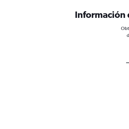
Información 
Obt
d