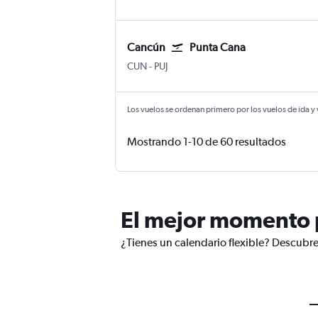
Cancún
Punta Cana
Internacional de Cancún
Internacional de Punta Cana
CUN
-
PUJ
Los vuelos se ordenan primero por los vuelos de ida y
Mostrando 1-10 de 60 resultados
El mejor momento p
¿Tienes un calendario flexible? Descubre