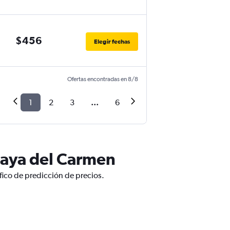
$456
Elegir fechas
Ofertas encontradas en 8/8
1
2
3
...
6
laya del Carmen
fico de predicción de precios.