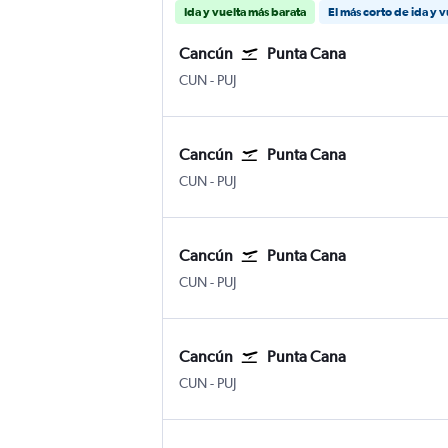
Ida y vuelta más barata
El más corto de ida y v
Cancún
Punta Cana
Internacional de Cancún
Internacional de Punta Cana
CUN
-
PUJ
Cancún
Punta Cana
Internacional de Cancún
Internacional de Punta Cana
CUN
-
PUJ
Cancún
Punta Cana
Internacional de Cancún
Internacional de Punta Cana
CUN
-
PUJ
Cancún
Punta Cana
Internacional de Cancún
Internacional de Punta Cana
CUN
-
PUJ