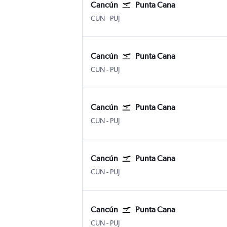
Cancún
Punta Cana
Internacional de Cancún
Internacional de Punta Cana
CUN
-
PUJ
Cancún
Punta Cana
Internacional de Cancún
Internacional de Punta Cana
CUN
-
PUJ
Cancún
Punta Cana
Internacional de Cancún
Internacional de Punta Cana
CUN
-
PUJ
Cancún
Punta Cana
Internacional de Cancún
Internacional de Punta Cana
CUN
-
PUJ
Cancún
Punta Cana
Internacional de Cancún
Internacional de Punta Cana
CUN
-
PUJ