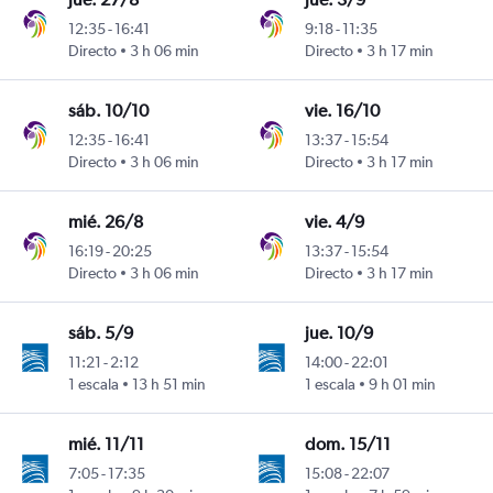
12:35
-
16:41
9:18
-
11:35
Directo
3 h 06 min
Directo
3 h 17 min
sáb. 10/10
vie. 16/10
12:35
-
16:41
13:37
-
15:54
Directo
3 h 06 min
Directo
3 h 17 min
mié. 26/8
vie. 4/9
16:19
-
20:25
13:37
-
15:54
Directo
3 h 06 min
Directo
3 h 17 min
sáb. 5/9
jue. 10/9
11:21
-
2:12
14:00
-
22:01
1 escala
13 h 51 min
1 escala
9 h 01 min
mié. 11/11
dom. 15/11
7:05
-
17:35
15:08
-
22:07