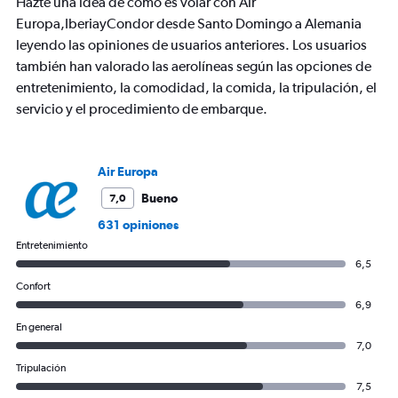
Hazte una idea de cómo es volar con Air
has
Europa,IberiayCondor desde Santo Domingo a Alemania
1
leyendo las opiniones de usuarios anteriores. Los usuarios
Y
axis
también han valorado las aerolíneas según las opciones de
displaying
entretenimiento, la comodidad, la comida, la tripulación, el
values.
servicio y el procedimiento de embarque.
Range:
0
to
1800.
Air Europa
Bueno
7,0
631 opiniones
Entretenimiento
6,5
Confort
6,9
En general
7,0
Tripulación
7,5