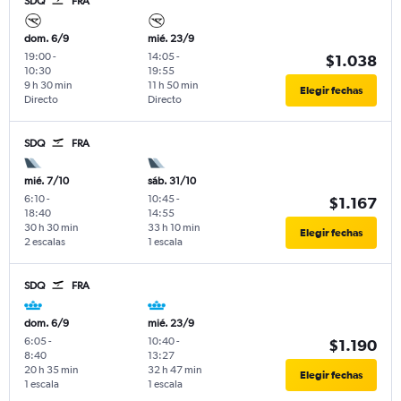
SDQ
FRA
dom. 6/9
mié. 23/9
19:00
-
14:05
-
$1.038
10:30
19:55
9 h 30 min
11 h 50 min
Elegir fechas
Directo
Directo
SDQ
FRA
mié. 7/10
sáb. 31/10
6:10
-
10:45
-
$1.167
18:40
14:55
30 h 30 min
33 h 10 min
Elegir fechas
2 escalas
1 escala
SDQ
FRA
dom. 6/9
mié. 23/9
6:05
-
10:40
-
$1.190
8:40
13:27
20 h 35 min
32 h 47 min
Elegir fechas
1 escala
1 escala