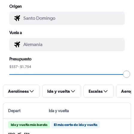
Origen
Vuela a
Presupuesto
$557 - $1.754
Aerolíneas
Ida y vuelta
Escalas
Aerop
Depart
Ida y vuelta
Ida y vuelta más barata
El más corto de ida y vuelta