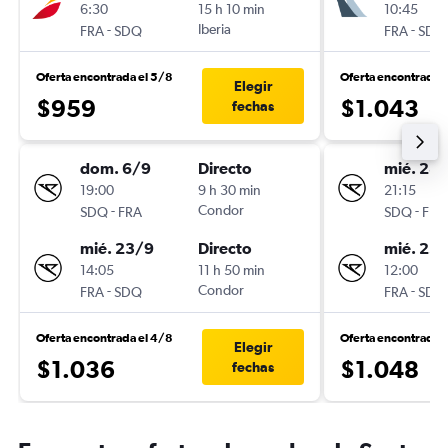
6:30
15 h 10 min
10:45
-
Iberia
-
FRA
SDQ
FRA
SDQ
Oferta encontrada el 5/8
Oferta encontrada 
Elegir
$959
$1.043
fechas
dom. 6/9
Directo
mié. 28
19:00
9 h 30 min
21:15
-
Condor
-
SDQ
FRA
SDQ
FRA
mié. 23/9
Directo
mié. 25/
14:05
11 h 50 min
12:00
-
Condor
-
FRA
SDQ
FRA
SDQ
Oferta encontrada el 4/8
Oferta encontrada 
Elegir
$1.036
$1.048
fechas