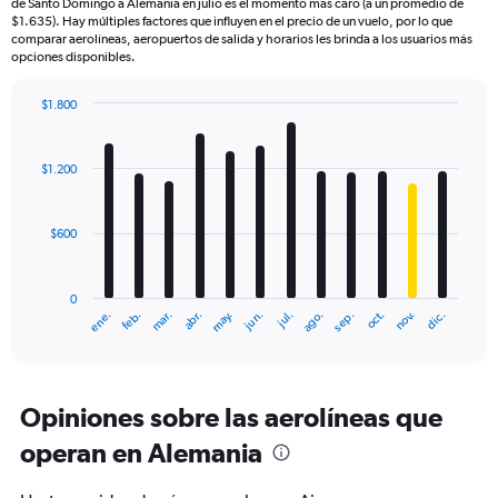
de Santo Domingo a Alemania en julio es el momento más caro (a un promedio de
$1.635). Hay múltiples factores que influyen en el precio de un vuelo, por lo que
comparar aerolíneas, aeropuertos de salida y horarios les brinda a los usuarios más
opciones disponibles.
$1.800
Bar
Chart
graphic.
chart
with
$1.200
12
bars.
$600
The
chart
has
0
1
mar.
jun.
sep.
dic.
ene.
abr.
jul.
oct.
feb.
may.
ago.
nov.
X
End
of
axis
interactive
displaying
chart
categories.
Range:
Opiniones sobre las aerolíneas que
12
operan en Alemania
categories.
The
chart