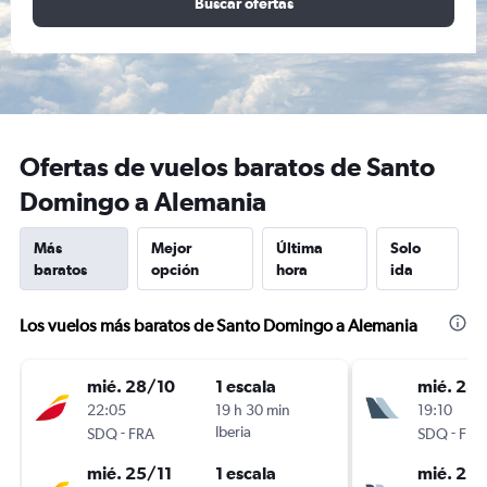
Buscar ofertas
Ofertas de vuelos baratos de Santo
Domingo a Alemania
Más
Mejor
Última
Solo
baratos
opción
hora
ida
Los vuelos más baratos de Santo Domingo a Alemania
mié. 28/10
1 escala
mié. 28
22:05
19 h 30 min
19:10
-
Iberia
-
SDQ
FRA
SDQ
FRA
mié. 25/11
1 escala
mié. 25/