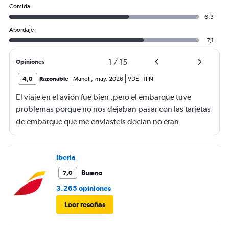
Comida
6,3
Abordaje
7,1
1
/
15
Opiniones
4,0
Razonable
Manoli
,
may. 2026
VDE
-
TFN
El viaje en el avión fue bien .pero el embarque tuve
problemas porque no nos dejaban pasar con las tarjetas
de embarque que me enviasteis decían no eran
completas nonponia vuelo y querían los billetes y yo no
los tenía casi perdemos el vuelo.suerte de una chica que
nos dejó pasar
Iberia
Bueno
7,0
3.265 opiniones
Leer reseñas