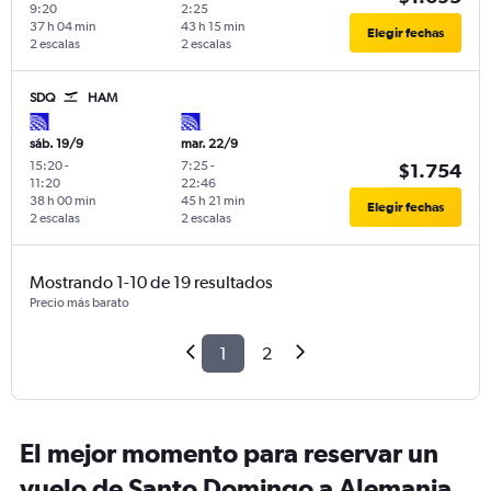
9:20
2:25
37 h 04 min
43 h 15 min
Elegir fechas
2 escalas
2 escalas
SDQ
HAM
sáb. 19/9
mar. 22/9
15:20
-
7:25
-
$1.754
11:20
22:46
38 h 00 min
45 h 21 min
Elegir fechas
2 escalas
2 escalas
Mostrando 1-10 de 19 resultados
Precio más barato
1
2
El mejor momento para reservar un
vuelo de Santo Domingo a Alemania