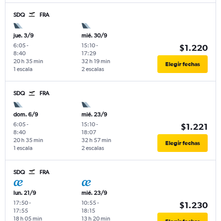
SDQ
FRA
jue. 3/9
mié. 30/9
6:05
-
15:10
-
$1.220
8:40
17:29
20 h 35 min
32 h 19 min
Elegir fechas
1 escala
2 escalas
SDQ
FRA
dom. 6/9
mié. 23/9
6:05
-
15:10
-
$1.221
8:40
18:07
20 h 35 min
32 h 57 min
Elegir fechas
1 escala
2 escalas
SDQ
FRA
lun. 21/9
mié. 23/9
17:50
-
10:55
-
$1.230
17:55
18:15
18 h 05 min
13 h 20 min