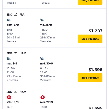
Elegir fechas
1 escala
1 escala
SDQ
FRA
dom. 6/9
vie. 25/9
6:05
-
18:30
-
$1.237
8:40
18:07
20 h 35 min
29 h 37 min
Elegir fechas
1 escala
2 escalas
SDQ
HAM
mar. 1/9
mié. 30/9
15:50
-
8:45
-
$1.396
21:00
13:45
23 h 10 min
35 h 00 min
Elegir fechas
2 escalas
2 escalas
SDQ
HAM
sáb. 19/9
mar. 22/9
14:16
-
13:10
-
$1.695