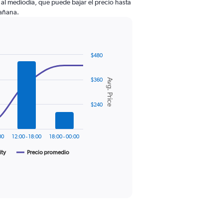
al mediodía, que puede bajar el precio hasta
mañana.
$480
$360
Avg. Price
$240
00
12:00 - 18:00
18:00 - 00:00
ity
Precio promedio