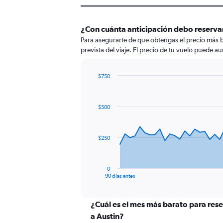
¿Con cuánta anticipación debo reservar
Para asegurarte de que obtengas el precio más b
prevista del viaje. El precio de tu vuelo puede au
$750
Chart
Chart
graphic.
with
91
$500
data
points.
The
$250
chart
has
1
0
X
End
90 días antes
of
axis
interactive
displaying
chart
categories.
¿Cuál es el mes más barato para rese
Range:
a Austin?
91