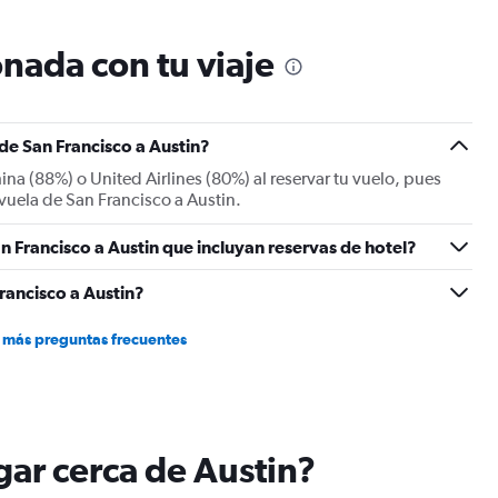
The
chart
nada con tu viaje
has
2
Y
axes
displaying
 de San Francisco a Austin?
Avg.
na (88%) o United Airlines (80%) al reservar tu vuelo, pues
Price
 vuela de San Francisco a Austin.
and
Number
of
n Francisco a Austin que incluyan reservas de hotel?
flights.
rancisco a Austin?
 más preguntas frecuentes
ugar cerca de Austin?