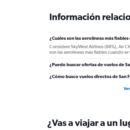
categories.
The
Información relacio
chart
has
1
Y
¿Cuáles son las aerolíneas más fiables
axis
displaying
Considere SkyWest Airlines (88%), Air Chi
values.
son las aerolíneas más fiables cuando se
Range:
0
¿Puedo buscar ofertas de vuelos de Sa
to
450.
¿Cómo busco vuelos directos de San F
Ver
¿Vas a viajar a un l