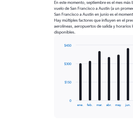
En este momento, septiembre es el mes más b
categories.
vuelo de San Francisco a Austin (a un prome
The
San Francisco a Austin en junio es el momen
chart
Hay múltiples factores que influyen en el pr
has
aerolíneas, aeropuertos de salida y horarios 
1
disponibles.
Y
axis
displaying
$450
values.
Bar
Chart
Range:
graphic.
chart
with
0
$300
12
to
bars.
750.
The
$150
chart
has
1
0
X
End
ene.
feb.
mar.
abr.
may.
jun.
of
axis
interactive
displaying
chart
categories.
Range:
12