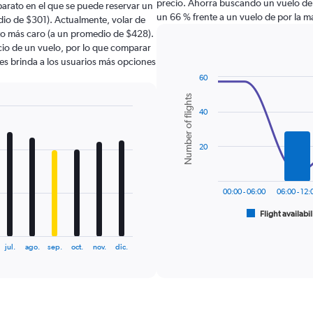
precio. Ahorra buscando un vuelo de 
arato en el que se puede reservar un
un 66 % frente a un vuelo de por la 
dio de $301). Actualmente, volar de
to más caro (a un promedio de $428).
ecio de un vuelo, por lo que comparar
les brinda a los usuarios más opciones
60
Combination
Chart
Number of flights
graphic.
chart
40
with
2
data
series.
20
The
chart
00:00 - 06:00
06:00 - 12:
has
1
Flight availabil
End
of
X
interactive
axis
chart
jul.
ago.
sep.
oct.
nov.
dic.
displaying
categories.
Range:
6
categories.