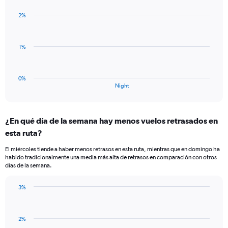
graphic.
chart
Y
with
axis
2%
1
displaying
bar.
values.
Range:
The
1%
-0.5
chart
to
has
0.5.
1
0%
X
End
Night
of
axis
interactive
displaying
chart
categories.
¿En qué día de la semana hay menos vuelos retrasados en
Range:
esta ruta?
1
categories.
El miércoles tiende a haber menos retrasos en esta ruta, mientras que en domingo ha
The
habido tradicionalmente una media más alta de retrasos en comparación con otros
chart
días de la semana.
has
1
3%
Y
Bar
Chart
axis
graphic.
chart
displaying
with
values.
2%
3