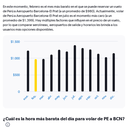
En este momento, febrero es el mes más barato en el que se puede reservar un vuelo
de Perú a Aeropuerto Barcelona-El Prat (a un promedio de $980). Actualmente, volar
de Perú a Aeropuerto Barcelona-El Prat en julio es el momento más caro (a un
promedio de $1.399). Hay múltiples factores que influyen en el precio de un vuelo,
por lo que comparar aerolíneas, aeropuertos de salida y horarios les brinda a los
usuarios más opciones disponibles.
$1.500
Bar
Chart
graphic.
chart
with
$1.000
12
bars.
$500
The
chart
has
0
1
mar.
jun.
sep.
dic.
ene.
abr.
jul.
oct.
feb.
may.
ago.
nov.
X
End
of
axis
interactive
displaying
chart
categories.
¿Cuál es la hora más barata del día para volar de PE a BCN?
Range:
12