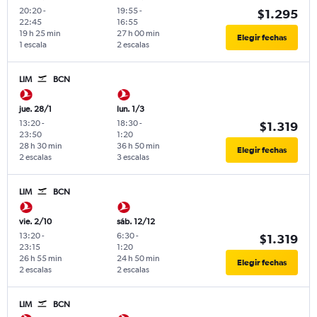
20:20
-
19:55
-
$1.295
22:45
16:55
19 h 25 min
27 h 00 min
Elegir fechas
1 escala
2 escalas
LIM
BCN
jue. 28/1
lun. 1/3
13:20
-
18:30
-
$1.319
23:50
1:20
28 h 30 min
36 h 50 min
Elegir fechas
2 escalas
3 escalas
LIM
BCN
vie. 2/10
sáb. 12/12
13:20
-
6:30
-
$1.319
23:15
1:20
26 h 55 min
24 h 50 min
Elegir fechas
2 escalas
2 escalas
LIM
BCN