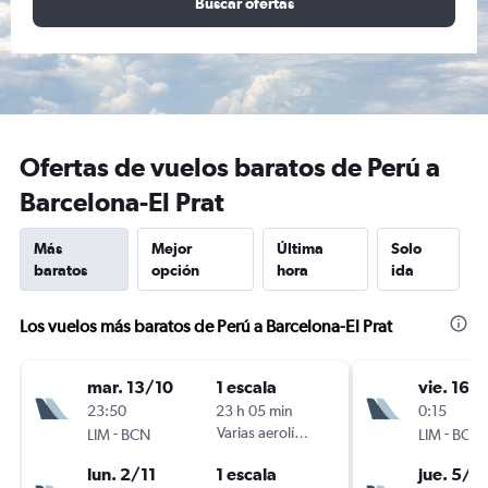
Buscar ofertas
Ofertas de vuelos baratos de Perú a
Barcelona-El Prat
Más
Mejor
Última
Solo
baratos
opción
hora
ida
Los vuelos más baratos de Perú a Barcelona-El Prat
mar. 13/10
1 escala
vie. 16/
23:50
23 h 05 min
0:15
-
Varias aerolíneas
-
LIM
BCN
LIM
BCN
lun. 2/11
1 escala
jue. 5/11