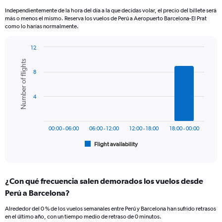
categories.
Independientemente de la hora del día a la que decidas volar, el precio del billete será
The
más o menos el mismo. Reserva los vuelos de Perú a Aeropuerto Barcelona-El Prat
chart
como lo harías normalmente.
has
1
12
Y
Bar
Chart
axis
Number of flights
graphic.
chart
displaying
8
with
values.
6
bars.
Range:
4
0
The
to
chart
1500.
has
00:00 - 06:00
06:00 - 12:00
12:00 - 18:00
18:00 - 00:00
1
Flight availability
X
End
of
axis
interactive
displaying
chart
categories.
¿Con qué frecuencia salen demorados los vuelos desde
Range:
Perú a Barcelona?
6
categories.
Alrededor del 0 % de los vuelos semanales entre Perú y Barcelona han sufrido retrasos
The
en el último año, con un tiempo medio de retraso de 0 minutos.
chart