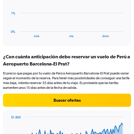
Range:
bars.
0
to
The
1%
3.
chart
has
1
0%
X
End
mié.
vie.
dom.
of
axis
interactive
displaying
chart
categories.
¿Con cuánta anticipación debo reservar un vuelo de Perú a
Range:
Aeropuerto Barcelona-El Prat?
3
categories.
El precio que pagas por tu vuelo de Perú a Aeropuerto Barcelona-El Prat puede variar
The
según el momento de la reserva. Para tener más posibilidades de conseguir una tarifa
chart
más baja, intenta reservar 35 días antes de tu viaje. Es probable que las tarifas
has
aumenten unos 15 días antes de la fecha de salida.
1
Y
Buscar ofertas
axis
displaying
values.
$1.800
Range:
Chart
Chart
0
graphic.
with
to
91