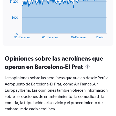
$1.200
data
3.
points.
The
$600
chart
has
1
0
X
End
90 días antes
60 días antes
30 días antes
El mis…
of
axis
interactive
displaying
chart
categories.
Range:
Opiniones sobre las aerolíneas que
91
operan en Barcelona-El Prat
categories.
The
chart
Lee opiniones sobre las aerolíneas que vuelan desde Perú al
has
Aeropuerto de Barcelona-El Prat, como Air France,Air
1
EuropayIberia. Las opiniones también ofrecen información
Y
axis
sobre las opciones de entretenimiento, la comodidad, la
displaying
comida, la tripulación, el servicio y el procedimiento de
values.
embarque de cada aerolínea.
Range:
0