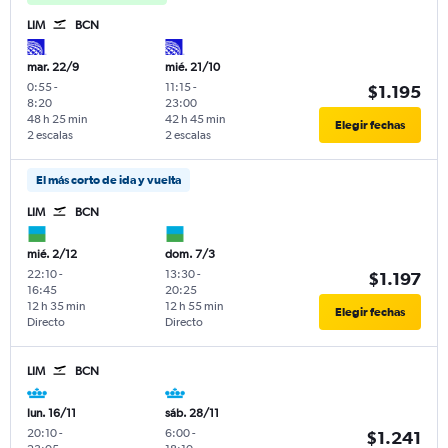
LIM
BCN
mar. 22/9
mié. 21/10
0:55
-
11:15
-
$1.195
8:20
23:00
48 h 25 min
42 h 45 min
Elegir fechas
2 escalas
2 escalas
El más corto de ida y vuelta
LIM
BCN
mié. 2/12
dom. 7/3
22:10
-
13:30
-
$1.197
16:45
20:25
12 h 35 min
12 h 55 min
Elegir fechas
Directo
Directo
LIM
BCN
lun. 16/11
sáb. 28/11
20:10
-
6:00
-
$1.241