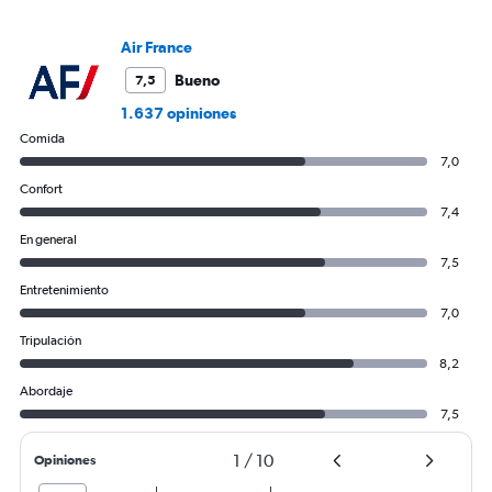
to
1800.
Air France
Bueno
7,5
1.637 opiniones
Comida
7,0
Confort
7,4
En general
7,5
Entretenimiento
7,0
Tripulación
8,2
Abordaje
7,5
1
/
10
Opiniones