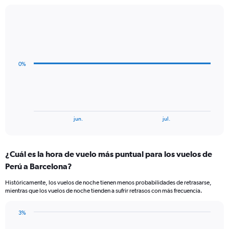
has
1
Line
Chart
Y
graphic.
chart
axis
with
displaying
4
Number
data
0%
of
points.
flights.
Range:
The
0
chart
to
has
12.
1
End
jun.
jul.
of
X
interactive
axis
chart
displaying
¿Cuál es la hora de vuelo más puntual para los vuelos de
categories.
Range:
Perú a Barcelona?
4
Históricamente, los vuelos de noche tienen menos probabilidades de retrasarse,
categories.
mientras que los vuelos de noche tienden a sufrir retrasos con más frecuencia.
The
chart
has
3%
Bar
1
Chart