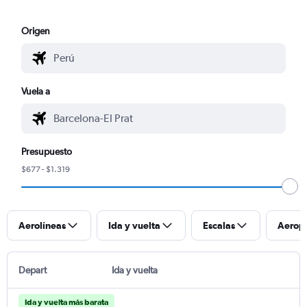
Origen
Vuela a
Presupuesto
$677 - $1.319
Aerolíneas
Ida y vuelta
Escalas
Aerop
Depart
Ida y vuelta
Ida y vuelta más barata