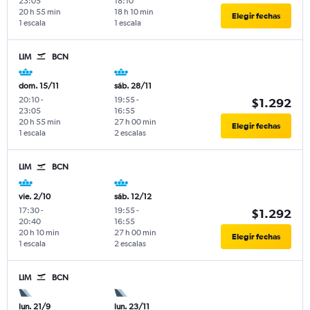
23:05
18:10
20 h 55 min
18 h 10 min
Elegir fechas
1 escala
1 escala
LIM
BCN
dom. 15/11
sáb. 28/11
20:10
-
19:55
-
$1.292
23:05
16:55
20 h 55 min
27 h 00 min
Elegir fechas
1 escala
2 escalas
LIM
BCN
vie. 2/10
sáb. 12/12
17:30
-
19:55
-
$1.292
20:40
16:55
20 h 10 min
27 h 00 min
Elegir fechas
1 escala
2 escalas
LIM
BCN
lun. 21/9
lun. 23/11