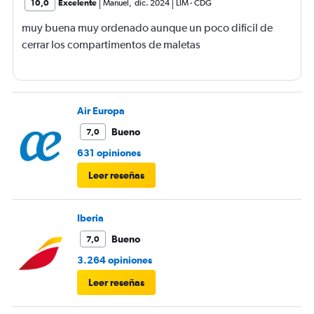
10,0
Excelente
Manuel
,
dic. 2024
LIM
-
CDG
muy buena muy ordenado aunque un poco difícil de
cerrar los compartimentos de maletas
Air Europa
Bueno
7,0
631 opiniones
Leer reseñas
Iberia
Bueno
7,0
3.264 opiniones
Leer reseñas