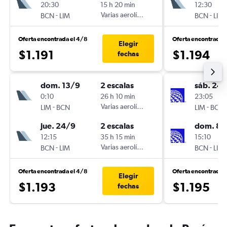
20:30
15 h 20 min
12:30
-
Varias aerolíneas
-
BCN
LIM
BCN
LIM
Oferta encontrada el 4/8
Oferta encontrada 
Elegir
$1.191
$1.194
fechas
dom. 13/9
2 escalas
sáb. 24/
0:10
26 h 10 min
23:05
-
Varias aerolíneas
-
LIM
BCN
LIM
BCN
jue. 24/9
2 escalas
dom. 8/
12:15
35 h 15 min
15:10
-
Varias aerolíneas
-
BCN
LIM
BCN
LIM
Oferta encontrada el 4/8
Oferta encontrada 
Elegir
$1.193
$1.195
fechas