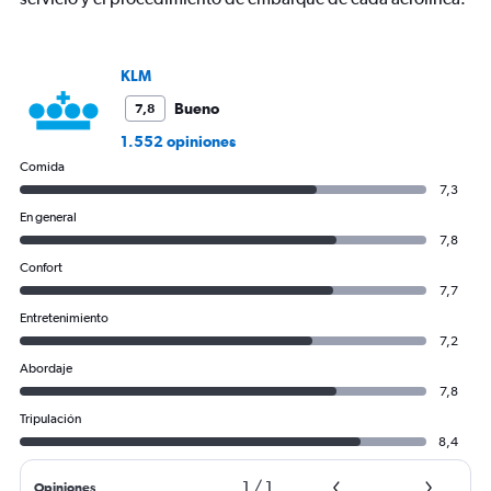
values.
Range:
0
to
KLM
2400.
Bueno
7,8
1.552 opiniones
Comida
7,3
En general
7,8
Confort
7,7
Entretenimiento
7,2
Abordaje
7,8
Tripulación
8,4
1
/
1
Opiniones