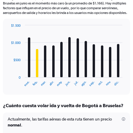
Bruselas en junio es el momento más caro (a un promedio de $1.166). Hay múltiples
factores que influyen en el precio de un vuelo, por lo que comparar aerolíneas,
aeropuertos de salida y horarios les brinda a los usuarios más opciones disponibles.
$1.500
Bar
Chart
graphic.
chart
with
$1.000
12
bars.
$500
The
chart
has
0
1
mar.
jun.
sep.
dic.
ene.
abr.
jul.
oct.
feb.
may.
ago.
nov.
X
End
of
axis
interactive
displaying
chart
categories.
¿Cuánto cuesta volar ida y vuelta de Bogotá a Bruselas?
Range:
12
categories.
Actualmente, las tarifas aéreas de esta ruta tienen un precio
The
normal
.
chart