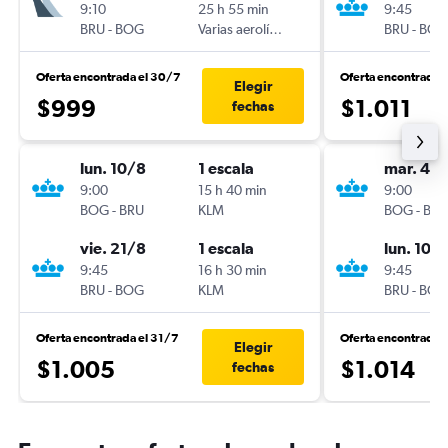
9:10
25 h 55 min
9:45
BRU
-
BOG
Varias aerolíneas
BRU
-
BOG
Oferta encontrada el 30/7
Oferta encontrada 
Elegir
$999
$1.011
fechas
lun. 10/8
1 escala
mar. 4/
9:00
15 h 40 min
9:00
BOG
-
BRU
KLM
BOG
-
BRU
vie. 21/8
1 escala
lun. 10/
9:45
16 h 30 min
9:45
BRU
-
BOG
KLM
BRU
-
BOG
Oferta encontrada el 31/7
Oferta encontrada 
Elegir
$1.005
$1.014
fechas