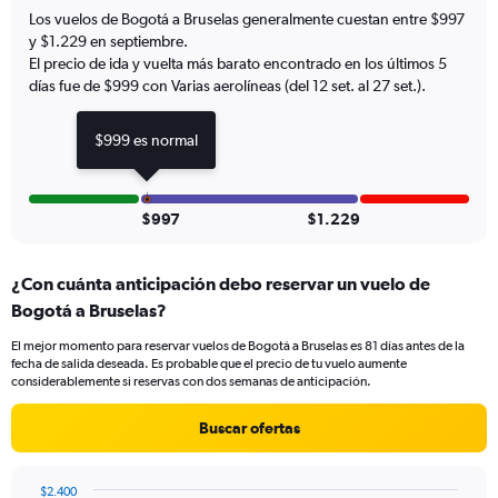
has
Los vuelos de Bogotá a Bruselas generalmente cuestan entre $997
1
y $1.229 en septiembre.
Y
El precio de ida y vuelta más barato encontrado en los últimos 5
axis
días fue de $999 con Varias aerolíneas (del 12 set. al 27 set.).
displaying
values.
Range:
$999 es normal
0
to
1500.
$997
$1.229
¿Con cuánta anticipación debo reservar un vuelo de
Bogotá a Bruselas?
El mejor momento para reservar vuelos de Bogotá a Bruselas es 81 días antes de la
fecha de salida deseada. Es probable que el precio de tu vuelo aumente
considerablemente si reservas con dos semanas de anticipación.
Buscar ofertas
$2.400