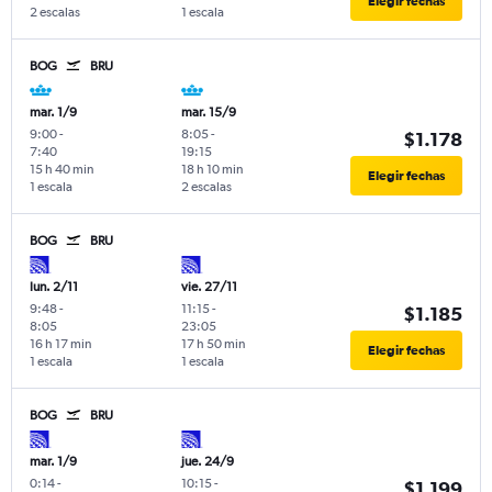
Elegir fechas
2 escalas
1 escala
BOG
BRU
mar. 1/9
mar. 15/9
9:00
-
8:05
-
$1.178
7:40
19:15
15 h 40 min
18 h 10 min
Elegir fechas
1 escala
2 escalas
BOG
BRU
lun. 2/11
vie. 27/11
9:48
-
11:15
-
$1.185
8:05
23:05
16 h 17 min
17 h 50 min
Elegir fechas
1 escala
1 escala
BOG
BRU
mar. 1/9
jue. 24/9
0:14
-
10:15
-
$1.199