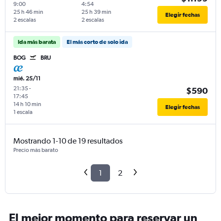
9:00
4:54
25 h 46 min
25 h 39 min
Elegir fechas
2 escalas
2 escalas
Ida más barata
El más corto de solo ida
BOG
BRU
mié. 25/11
21:35
-
$590
17:45
14 h 10 min
Elegir fechas
1 escala
Mostrando 1-10 de 19 resultados
Precio más barato
1
2
El mejor momento para reservar un