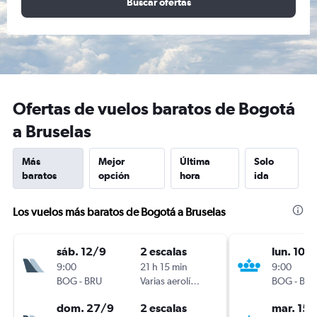
Buscar ofertas
Ofertas de vuelos baratos de Bogotá
a Bruselas
Más
Mejor
Última
Solo
baratos
opción
hora
ida
Los vuelos más baratos de Bogotá a Bruselas
sáb. 12/9
2 escalas
lun. 10/
9:00
21 h 15 min
9:00
BOG
-
BRU
Varias aerolíneas
BOG
-
BRU
dom. 27/9
2 escalas
mar. 15/