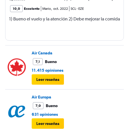
10,0
Excelente
Mario
,
oct. 2022
SCL
-
EZE
1) Bueno el vuelo y la atención 2) Debe mejorar la comida
Air Canada
Bueno
7,1
11.415 opiniones
Leer reseñas
Air Europa
Bueno
7,0
631 opiniones
Leer reseñas