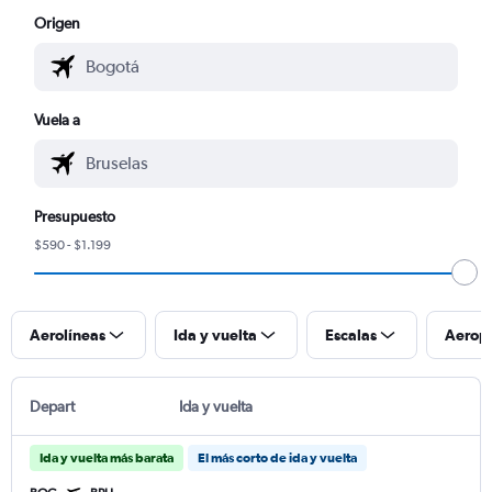
Origen
Vuela a
Presupuesto
$590 - $1.199
Aerolíneas
Ida y vuelta
Escalas
Aerop
Depart
Ida y vuelta
Ida y vuelta más barata
El más corto de ida y vuelta