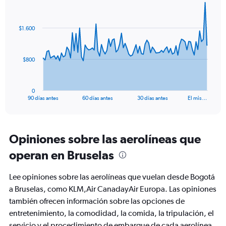
Chart
Chart
graphic.
with
91
$1.600
data
points.
The
$800
chart
has
1
0
X
End
90 días antes
60 días antes
30 días antes
El mis…
of
axis
interactive
displaying
chart
categories.
Range:
Opiniones sobre las aerolíneas que
91
operan en Bruselas
categories.
The
chart
Lee opiniones sobre las aerolíneas que vuelan desde Bogotá
has
a Bruselas, como KLM,Air CanadayAir Europa. Las opiniones
1
también ofrecen información sobre las opciones de
Y
axis
entretenimiento, la comodidad, la comida, la tripulación, el
displaying
servicio y el procedimiento de embarque de cada aerolínea.