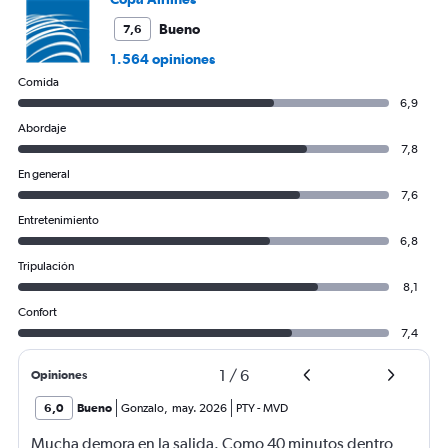
Bueno
7,6
1.564 opiniones
Comida
6,9
Abordaje
7,8
En general
7,6
Entretenimiento
6,8
Tripulación
8,1
Confort
7,4
1
/
6
Opiniones
6,0
Bueno
Gonzalo
,
may. 2026
PTY
-
MVD
Mucha demora en la salida. Como 40 minutos dentro