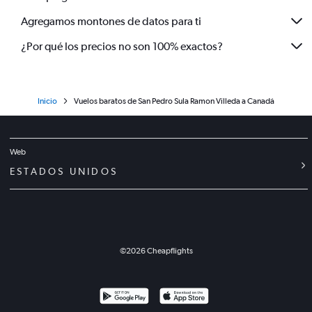
Agregamos montones de datos para ti
¿Por qué los precios no son 100% exactos?
Inicio
Vuelos baratos de San Pedro Sula Ramon Villeda a Canadá
Web
ESTADOS UNIDOS
©
2026
Cheapflights