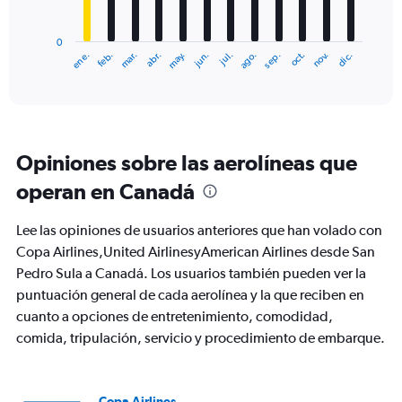
chart
has
0
1
ene.
abr.
jul.
oct.
mar.
jun.
sep.
dic.
feb.
may.
ago.
nov.
X
End
of
axis
interactive
displaying
chart
categories.
Range:
12
Opiniones sobre las aerolíneas que
categories.
The
operan en Canadá
chart
has
Lee las opiniones de usuarios anteriores que han volado con
1
Y
Copa Airlines,United AirlinesyAmerican Airlines desde San
axis
Pedro Sula a Canadá. Los usuarios también pueden ver la
displaying
puntuación general de cada aerolínea y la que reciben en
values.
cuanto a opciones de entretenimiento, comodidad,
Range:
0
comida, tripulación, servicio y procedimiento de embarque.
to
900.
Copa Airlines