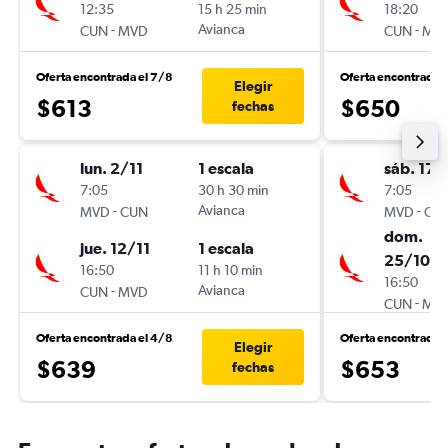
12:35
15 h 25 min
18:20
-
Avianca
-
CUN
MVD
CUN
MV
Oferta encontrada el 7/8
Oferta encontrada 
Elegir
$613
$650
fechas
lun. 2/11
1 escala
sáb. 17/
7:05
30 h 30 min
7:05
-
Avianca
-
MVD
CUN
MVD
CU
dom.
jue. 12/11
1 escala
25/10
16:50
11 h 10 min
16:50
-
Avianca
CUN
MVD
-
CUN
MV
Oferta encontrada el 4/8
Oferta encontrada 
Elegir
$639
$653
fechas