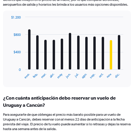
aeropuertos de salida y horarios les brinda a los usuarios más opciones disponibles.
$1.200
Bar
Chart
graphic.
chart
with
$800
12
bars.
$400
The
chart
has
0
1
mar.
jun.
sep.
dic.
ene.
abr.
jul.
oct.
feb.
may.
ago.
nov.
X
End
of
axis
interactive
displaying
chart
categories.
¿Con cuánta anticipación debo reservar un vuelo de
Range:
Uruguay a Cancún?
12
categories.
Para asegurarte de que obtengas el precio más barato posible para un vuelo de
The
Uruguay a Cancún, debes reservar con al menos 22 días de anticipación a la fecha
chart
prevista del viaje. El precio de tu vuelo puede aumentar si lo retrasas y dejas la reserva
has
hasta una semana antes de la salida.
1