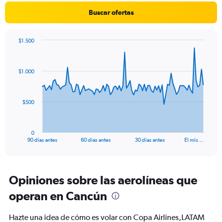
Y
Buscar ofertas
axis
displaying
values.
$1.500
Range:
Chart
Chart
0
graphic.
with
to
91
$1.000
data
1200.
points.
The
$500
chart
has
1
0
X
End
90 días antes
60 días antes
30 días antes
El mis…
of
axis
interactive
displaying
chart
categories.
Range:
Opiniones sobre las aerolíneas que
91
operan en Cancún
categories.
The
chart
Hazte una idea de cómo es volar con Copa Airlines,LATAM