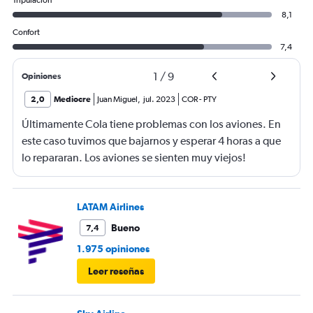
Tripulación
8,1
Confort
7,4
1
/
9
Opiniones
2,0
Mediocre
Juan Miguel
,
jul. 2023
COR
-
PTY
Últimamente Cola tiene problemas con los aviones. En
este caso tuvimos que bajarnos y esperar 4 horas a que
lo repararan. Los aviones se sienten muy viejos!
LATAM Airlines
Bueno
7,4
1.975 opiniones
Leer reseñas