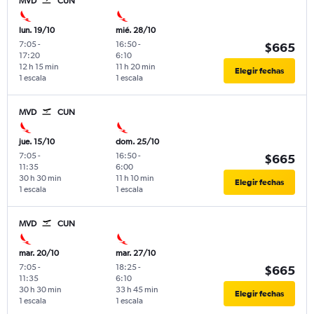
MVD
CUN
lun. 19/10
mié. 28/10
7:05
-
16:50
-
$665
17:20
6:10
12 h 15 min
11 h 20 min
Elegir fechas
1 escala
1 escala
MVD
CUN
jue. 15/10
dom. 25/10
7:05
-
16:50
-
$665
11:35
6:00
30 h 30 min
11 h 10 min
Elegir fechas
1 escala
1 escala
MVD
CUN
mar. 20/10
mar. 27/10
7:05
-
18:25
-
$665
11:35
6:10
30 h 30 min
33 h 45 min
Elegir fechas
1 escala
1 escala