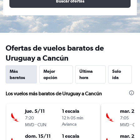
Buscar ofertas
Ofertas de vuelos baratos de
Uruguay a Cancún
Más
Mejor
Última
Solo
baratos
opción
hora
ida
Los vuelos más baratos de Uruguay a Cancún
jue. 5/11
1 escala
mar. 22
7:20
12 h 05 min
7:05
-
Avianca
-
MVD
CUN
MVD
CU
dom. 15/11
1 escala
mar. 29