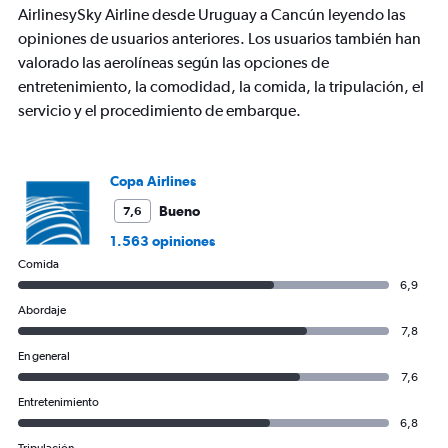
has
AirlinesySky Airline desde Uruguay a Cancún leyendo las
1
opiniones de usuarios anteriores. Los usuarios también han
Y
axis
valorado las aerolíneas según las opciones de
displaying
entretenimiento, la comodidad, la comida, la tripulación, el
values.
servicio y el procedimiento de embarque.
Range:
0
to
1500.
Copa Airlines
Bueno
7,6
1.563 opiniones
Comida
6,9
Abordaje
7,8
En general
7,6
Entretenimiento
6,8