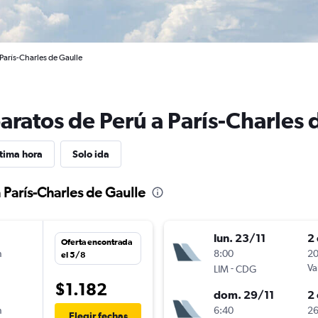
 París-Charles de Gaulle
aratos de Perú a París-Charles 
tima hora
Solo ida
 París-Charles de Gaulle
lun. 23/11
2 
Oferta encontrada
n
8:00
20
el 5/8
-
Va
LIM
CDG
$1.182
dom. 29/11
2 
n
6:40
26
Elegir fechas