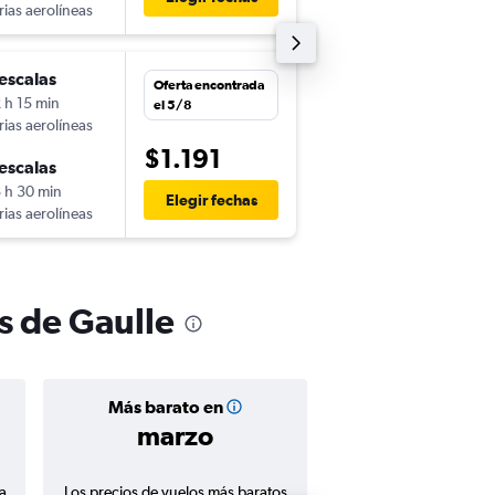
rias aerolíneas
-
CDG
LIM
escalas
jue. 29/10
Oferta encontrada
 h 15 min
12:00
el 5/8
rias aerolíneas
-
LIM
CDG
$1.191
escalas
lun. 23/11
 h 30 min
11:30
Elegir fechas
rias aerolíneas
-
CDG
LIM
s de Gaulle
Más barato en
Precio prom
marzo
$1.52
a
Los precios de vuelos más baratos
Promedio de vuelos de 