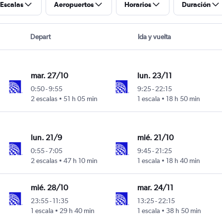
Escalas
Aeropuertos
Horarios
Duración
Depart
Ida y vuelta
mar. 27/10
lun. 23/11
0:50
-
9:55
9:25
-
22:15
2 escalas
51 h 05 min
1 escala
18 h 50 min
lun. 21/9
mié. 21/10
0:55
-
7:05
9:45
-
21:25
2 escalas
47 h 10 min
1 escala
18 h 40 min
mié. 28/10
mar. 24/11
23:55
-
11:35
13:25
-
22:15
1 escala
29 h 40 min
1 escala
38 h 50 min