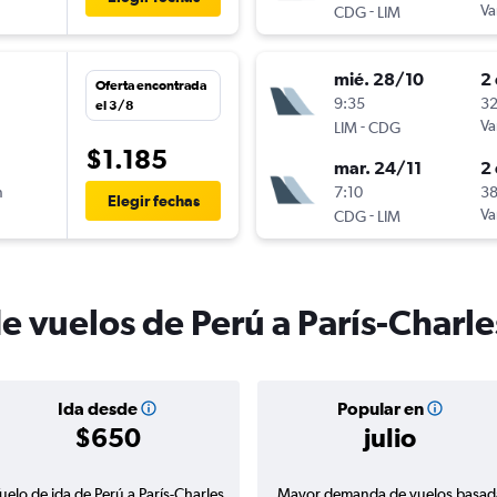
-
Va
CDG
LIM
mié. 28/10
2 
Oferta encontrada
n
9:35
32
el 3/8
-
Va
LIM
CDG
$1.185
mar. 24/11
2 
n
7:10
38
Elegir fechas
-
Va
CDG
LIM
e vuelos de Perú a París-Charle
Ida desde
Popular en
$650
julio
uelo de ida de Perú a París-Charles
Mayor demanda de vuelos basad