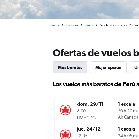
Inicio
Francia
París
Vuelos baratos de Perú a
Ofertas de vuelos b
Más baratos
Mejor opción
Úl
Los vuelos más baratos de Perú a
dom. 29/11
1 escala
8:00
20 h 20 mi
-
Air Canada
LIM
CDG
jue. 24/12
1 escala
12:05
24 h 05 mi