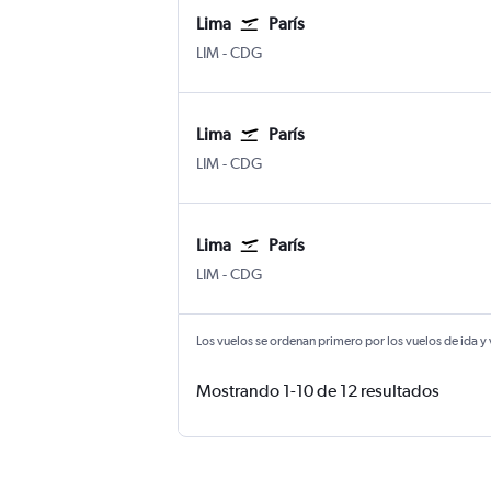
Lima
París
Lima Internacional Jorge Chávez
París-Charles de Gaulle
LIM
-
CDG
Lima
París
Lima Internacional Jorge Chávez
París-Charles de Gaulle
LIM
-
CDG
Lima
París
Lima Internacional Jorge Chávez
París-Charles de Gaulle
LIM
-
CDG
Los vuelos se ordenan primero por los vuelos de ida y
Mostrando 1-10 de 12 resultados