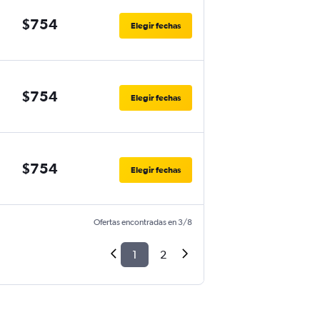
$754
Elegir fechas
$754
Elegir fechas
$754
Elegir fechas
Ofertas encontradas en 3/8
1
2