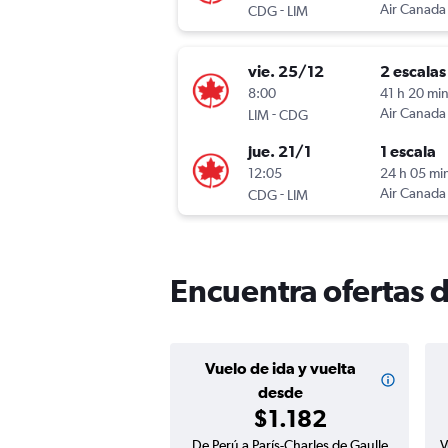
-
Air Canada
CDG
LIM
vie. 25/12
2 escalas
8:00
41 h 20 mi
-
Air Canada
LIM
CDG
jue. 21/1
1 escala
12:05
24 h 05 mi
-
Air Canada
CDG
LIM
Encuentra ofertas d
Vuelo de ida y vuelta
desde
$1.182
De Perú a París-Charles de Gaulle
V