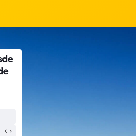
sde
de