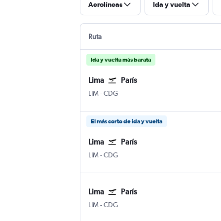
Aerolíneas
Ida y vuelta
Ruta
Ida y vuelta más barata
Lima
París
Lima Internacional Jorge Chávez
París-Charles de Gaulle
LIM
-
CDG
El más corto de ida y vuelta
Lima
París
Lima Internacional Jorge Chávez
París-Charles de Gaulle
LIM
-
CDG
Lima
París
Lima Internacional Jorge Chávez
París-Charles de Gaulle
LIM
-
CDG