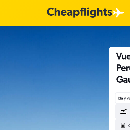
Vue
Per
Gau
Ida y v