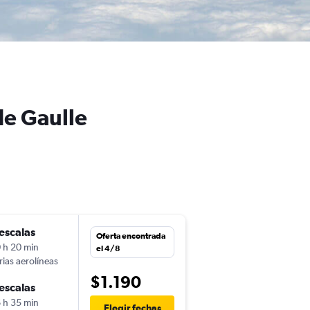
de Gaulle
escalas
mié. 28/10
Oferta encontrada
 h 20 min
17:00
el 4/8
rias aerolíneas
-
LIM
CDG
$1.190
escalas
lun. 23/11
 h 35 min
6:50
Elegir fechas