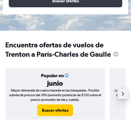
Buscar ofertas
Encuentra ofertas de vuelos de
Trenton a París-Charles de Gaulle
Popular en
junio
Mayor demanda de vuelos basada en las búsquedas. Posible
Los precio
subida de precios del 18% (aumento potencial de $150 sobre el
de precios
precio promedio de ida y vuelta).
Buscar ofertas