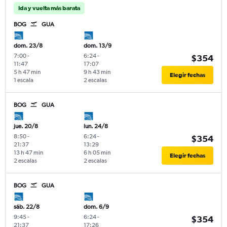
Ida y vuelta más barata
BOG
GUA
dom. 23/8
dom. 13/9
7:00
-
6:24
-
$354
11:47
17:07
5 h 47 min
9 h 43 min
Elegir fechas
1 escala
2 escalas
BOG
GUA
jue. 20/8
lun. 24/8
8:50
-
6:24
-
$354
21:37
13:29
13 h 47 min
6 h 05 min
Elegir fechas
2 escalas
2 escalas
BOG
GUA
sáb. 22/8
dom. 6/9
9:45
-
6:24
-
$354
21:37
17:26