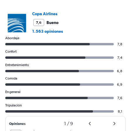
450.
Copa Airlines
Bueno
7,6
1.563 opiniones
Abordaje
7,8
Confort
7,4
Entretenimiento
6,8
Comida
6,9
En general
7,6
Tripulación
8,1
1
/
9
Opiniones