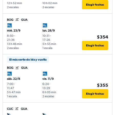
12 h 52 min
10 h 02 min
Elegir fechas
2 escalas
2 escalas
BOG
GUA
mié. 23/9
lun. 28/9
8:50
-
10:31
-
$354
21:36
17:26
13 h 46 min
5 h 55 min
Elegir fechas
2 escalas
1 escala
El más corto de ida y vuelta
BOG
GUA
sáb. 22/8
vie. 11/9
7:00
-
6:24
-
$355
11:47
13:29
5 h 47 min
6 h 05 min
Elegir fechas
1 escala
2 escalas
CUC
GUA