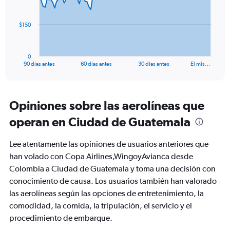
points.
The
$150
chart
has
1
0
X
End
90 días antes
60 días antes
30 días antes
El mis…
of
axis
interactive
displaying
chart
categories.
Range:
Opiniones sobre las aerolíneas que
91
operan en Ciudad de Guatemala
categories.
The
chart
Lee atentamente las opiniones de usuarios anteriores que
has
han volado con Copa Airlines,WingoyAvianca desde
1
Colombia a Ciudad de Guatemala y toma una decisión con
Y
axis
conocimiento de causa. Los usuarios también han valorado
displaying
las aerolíneas según las opciones de entretenimiento, la
values.
comodidad, la comida, la tripulación, el servicio y el
Range:
procedimiento de embarque.
0
to