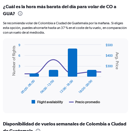
categories.
¿Cuál es la hora más barata del día para volar de CO a
Range:
GUA?
12
categories.
Se recomienda volar de Colombia a Ciudad de Guatemala por la mañana. Si eliges
The
esta opción, puedes ahorrarte hasta un 37 % en el coste de tu vuelo, en comparación
chart
con un vuelo de al mediodía.
has
1
9
$500
Y
Number of flights
Combination
Chart
axis
Avg. Price
graphic.
chart
6
$400
displaying
with
values.
2
3
$300
Range:
data
series.
0
to
00:00 - 06:00
06:00 - 12:00
12:00 - 18:00
18:00 - 00:00
The
360.
chart
has
1
Flight availability
Precio promedio
End
of
X
interactive
axis
chart
displaying
Disponibilidad de vuelos semanales de Colombia a Ciudad
categories.
Range:
de Guatemala