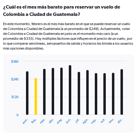
¿Cuál es el mes más barato para reservar un vuelo de
Colombia a Ciudad de Guatemala?
En este momento, febrero es el mes más barato en el que se puede reservar un vuelo
de Colombia a Ciudad de Guatemala (a un promedio de $249). Actualmente, volar
de Colombia a Ciudad de Guatemala en junio es el momento más caro (a un
promedio de $335). Hay múltiples factores que influyen en el precio de un vuelo, por
lo que comparar aerolíneas, aeropuertos de salida y horarios les brinda a los usuarios
más opciones disponibles.
$360
Bar
Chart
graphic.
chart
with
$240
12
bars.
$120
The
chart
has
0
1
mar.
jun.
sep.
dic.
ene.
abr.
jul.
oct.
feb.
may.
ago.
nov.
X
End
of
axis
interactive
displaying
chart