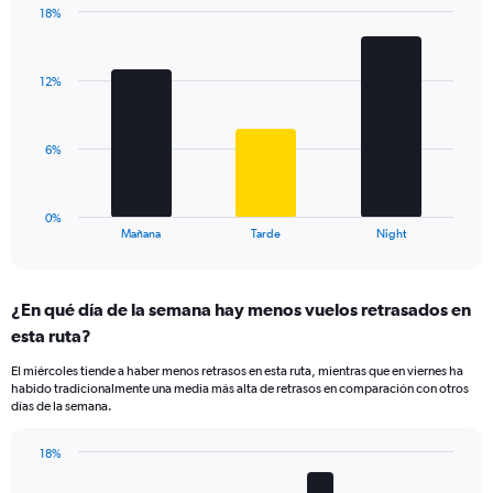
18%
1
Bar
Chart
Y
graphic.
chart
axis
with
displaying
12%
3
values.
bars.
Range:
5
The
6%
to
chart
20.
has
1
0%
X
End
Mañana
Tarde
Night
of
axis
interactive
displaying
chart
categories.
¿En qué día de la semana hay menos vuelos retrasados en
Range:
esta ruta?
3
categories.
El miércoles tiende a haber menos retrasos en esta ruta, mientras que en viernes ha
The
habido tradicionalmente una media más alta de retrasos en comparación con otros
chart
días de la semana.
has
1
18%
Y
Bar
Chart
axis
graphic.
chart