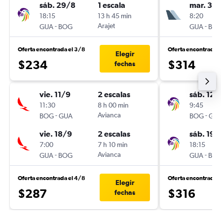
sáb. 29/8
1 escala
mar. 3/1
18:15
13 h 45 min
8:20
-
Arajet
-
GUA
BOG
GUA
BO
Oferta encontrada el 3/8
Oferta encontrada 
Elegir
$234
$314
fechas
vie. 11/9
2 escalas
sáb. 12/
11:30
8 h 00 min
9:45
-
Avianca
-
BOG
GUA
BOG
GU
vie. 18/9
2 escalas
sáb. 19/
7:00
7 h 10 min
18:15
-
Avianca
-
GUA
BOG
GUA
BO
Oferta encontrada el 4/8
Oferta encontrada 
Elegir
$287
$316
fechas