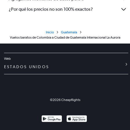
¿Por qué los precios no son 100% exactos?
Inicio
Guatemala
Vuelos baratos de Colombia a Ciudad de Guatemala Internacional La Aurora
Web
ESTADOS UNIDOS
©
2026
Cheapflights