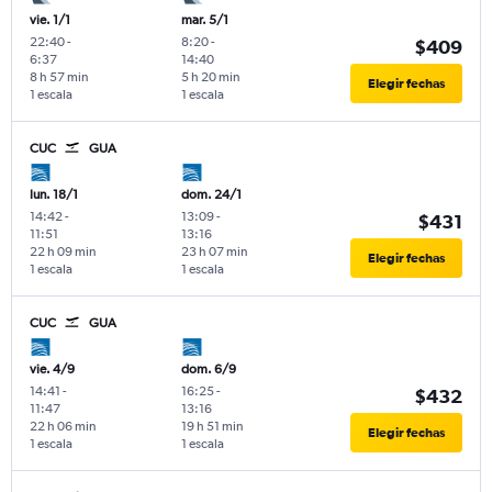
vie. 1/1
mar. 5/1
22:40
-
8:20
-
$409
6:37
14:40
8 h 57 min
5 h 20 min
Elegir fechas
1 escala
1 escala
CUC
GUA
lun. 18/1
dom. 24/1
14:42
-
13:09
-
$431
11:51
13:16
22 h 09 min
23 h 07 min
Elegir fechas
1 escala
1 escala
CUC
GUA
vie. 4/9
dom. 6/9
14:41
-
16:25
-
$432
11:47
13:16
22 h 06 min
19 h 51 min
Elegir fechas
1 escala
1 escala