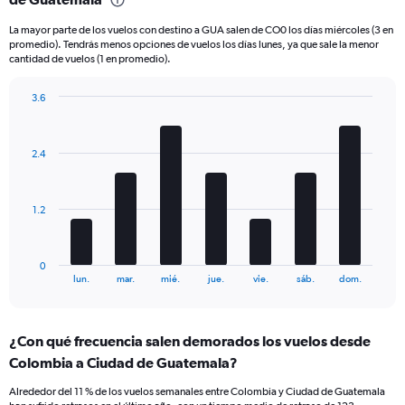
6
La mayor parte de los vuelos con destino a GUA salen de CO0 los días miércoles (3 en
categories.
promedio). Tendrás menos opciones de vuelos los días lunes, ya que sale la menor
The
cantidad de vuelos (1 en promedio).
chart
has
3.6
2
Bar
Y
Chart
graphic.
chart
axes
with
displaying
2.4
7
Avg.
bars.
Price
and
The
1.2
Number
chart
of
has
flights.
1
0
X
End
lun.
mar.
mié.
jue.
vie.
sáb.
dom.
of
axis
interactive
displaying
chart
categories.
¿Con qué frecuencia salen demorados los vuelos desde
Range:
Colombia a Ciudad de Guatemala?
7
categories.
Alrededor del 11 % de los vuelos semanales entre Colombia y Ciudad de Guatemala
The