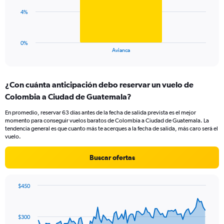
0
The
4%
to
chart
18.
has
1
0%
X
End
Avianca
of
axis
interactive
displaying
chart
categories.
¿Con cuánta anticipación debo reservar un vuelo de
Range:
Colombia a Ciudad de Guatemala?
1
categories.
En promedio, reservar 63 días antes de la fecha de salida prevista es el mejor
The
momento para conseguir vuelos baratos de Colombia a Ciudad de Guatemala. La
chart
tendencia general es que cuanto más te acerques a la fecha de salida, más caro será el
has
vuelo.
1
Y
Buscar ofertas
axis
displaying
values.
$450
Range:
Chart
Chart
0
graphic.
with
to
91
$300
data
12.