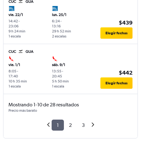
CUC
GUA
vie. 22/1
lun. 25/1
14:42
-
6:24
-
$439
23:06
13:16
9 h 24 min
29 h 52 min
Elegir fechas
1 escala
2 escalas
CUC
GUA
vie. 1/1
sáb. 9/1
8:05
-
13:55
-
$442
17:40
20:45
10 h 35 min
5 h 50 min
Elegir fechas
1 escala
1 escala
Mostrando 1-10 de 28 resultados
Precio más barato
1
2
3