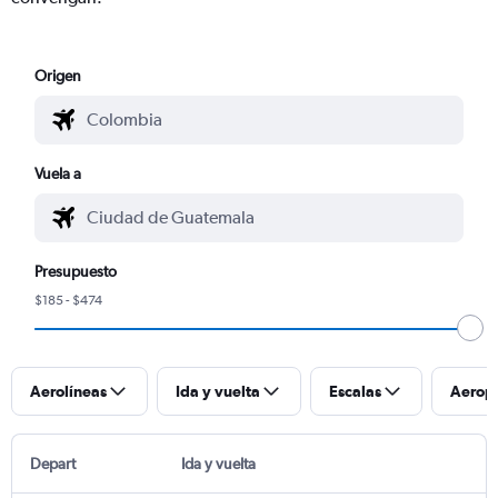
Origen
Vuela a
Presupuesto
$185 - $474
Aerolíneas
Ida y vuelta
Escalas
Aerop
Depart
Ida y vuelta