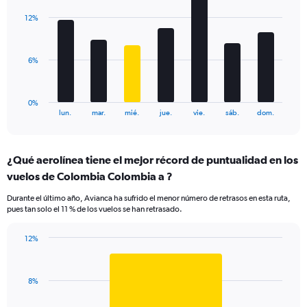
displaying
with
values.
12%
7
Range:
bars.
0
to
The
6%
18.
chart
has
1
0%
X
End
lun.
mar.
mié.
jue.
vie.
sáb.
dom.
of
axis
interactive
displaying
chart
categories.
¿Qué aerolínea tiene el mejor récord de puntualidad en los
Range:
vuelos de Colombia Colombia a ?
7
categories.
Durante el último año, Avianca ha sufrido el menor número de retrasos en esta ruta,
The
pues tan solo el 11 % de los vuelos se han retrasado.
chart
has
12%
1
Bar
Chart
Y
graphic.
chart
axis
with
displaying
8%
1
values.
bar.
Range: