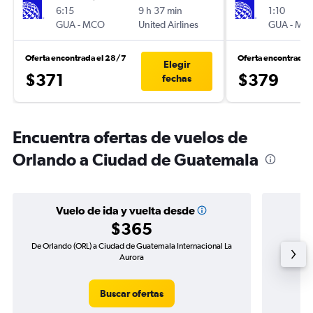
6:15
9 h 37 min
1:10
GUA
-
MCO
United Airlines
GUA
-
MC
Oferta encontrada el 28/7
Oferta encontrada 
Elegir
$371
$379
fechas
Encuentra ofertas de vuelos de
Orlando a Ciudad de Guatemala
Vuelo de ida y vuelta desde
$365
De Orlando (ORL) a Ciudad de Guatemala Internacional La
Vuelo d
Aurora
Buscar ofertas