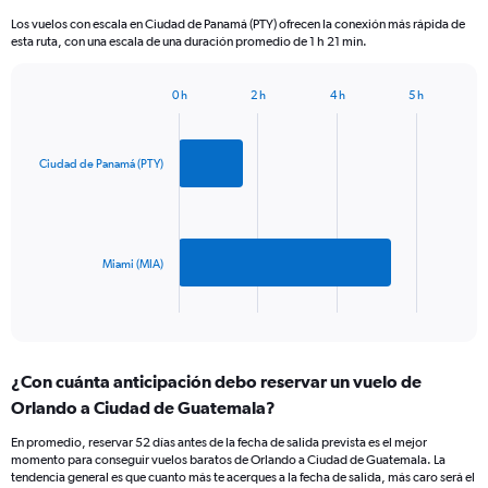
categories.
Los vuelos con escala en Ciudad de Panamá (PTY) ofrecen la conexión más rápida de
The
esta ruta, con una escala de una duración promedio de 1 h 21 min.
chart
has
1
0 h
2 h
4 h
5 h
Bar
Y
Chart
graphic.
chart
axis
with
displaying
2
Ciudad de Panamá (PTY)
values.
bars.
Range:
0
The
to
chart
750.
has
Miami (MIA)
1
X
End
of
axis
interactive
displaying
chart
categories.
¿Con cuánta anticipación debo reservar un vuelo de
Range:
Orlando a Ciudad de Guatemala?
2
categories.
En promedio, reservar 52 días antes de la fecha de salida prevista es el mejor
The
momento para conseguir vuelos baratos de Orlando a Ciudad de Guatemala. La
chart
tendencia general es que cuanto más te acerques a la fecha de salida, más caro será el