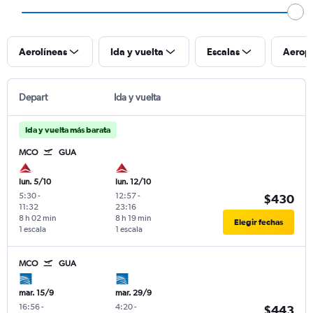
Aerolíneas
Ida y vuelta
Escalas
Aerop
Depart
Ida y vuelta
Ida y vuelta más barata
MCO
GUA
lun. 5/10
lun. 12/10
5:30
-
12:57
-
$430
11:32
23:16
8 h 02 min
8 h 19 min
Elegir fechas
1 escala
1 escala
MCO
GUA
mar. 15/9
mar. 29/9
16:56
-
4:20
-
$443