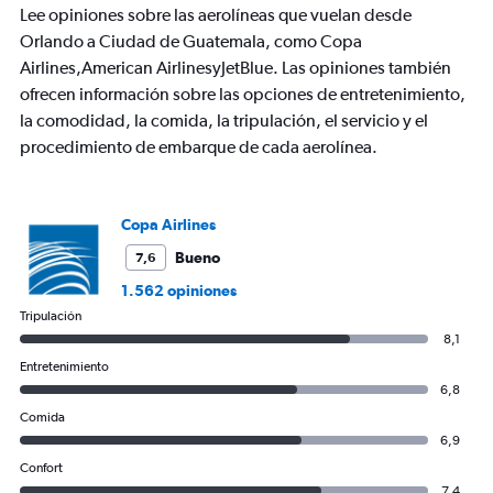
chart
Lee opiniones sobre las aerolíneas que vuelan desde
has
Orlando a Ciudad de Guatemala, como Copa
1
Airlines,American AirlinesyJetBlue. Las opiniones también
Y
axis
ofrecen información sobre las opciones de entretenimiento,
displaying
la comodidad, la comida, la tripulación, el servicio y el
values.
procedimiento de embarque de cada aerolínea.
Range:
0
to
750.
Copa Airlines
Bueno
7,6
1.562 opiniones
Tripulación
8,1
Entretenimiento
6,8
Comida
6,9
Confort
7,4