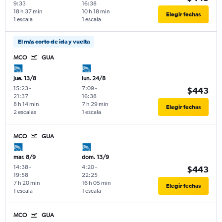
9:33
16:38
18 h 37 min
10 h 18 min
Elegir fechas
1 escala
1 escala
El más corto de ida y vuelta
MCO
GUA
jue. 13/8
lun. 24/8
15:23
-
7:09
-
$443
21:37
16:38
8 h 14 min
7 h 29 min
Elegir fechas
2 escalas
1 escala
MCO
GUA
mar. 8/9
dom. 13/9
14:38
-
4:20
-
$443
19:58
22:25
7 h 20 min
16 h 05 min
Elegir fechas
1 escala
1 escala
MCO
GUA