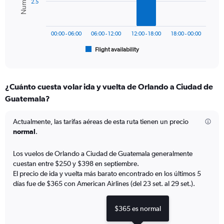
0
2.5
to
The
600.
chart
has
00:00 - 06:00
06:00 - 12:00
12:00 - 18:00
18:00 - 00:00
1
Flight availability
X
End
of
axis
interactive
displaying
chart
categories.
¿Cuánto cuesta volar ida y vuelta de Orlando a Ciudad de
Range:
Guatemala?
6
categories.
The
Actualmente, las tarifas aéreas de esta ruta tienen un precio
chart
normal
.
has
1
Los vuelos de Orlando a Ciudad de Guatemala generalmente
Y
cuestan entre $250 y $398 en septiembre.
axis
El precio de ida y vuelta más barato encontrado en los últimos 5
displaying
días fue de $365 con American Airlines (del 23 set. al 29 set.).
Number
of
flights.
$365 es normal
Range:
0