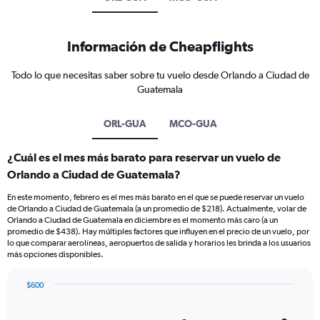
Información de Cheapflights
Todo lo que necesitas saber sobre tu vuelo desde Orlando a Ciudad de
Guatemala
ORL-GUA
MCO-GUA
¿Cuál es el mes más barato para reservar un vuelo de
Orlando a Ciudad de Guatemala?
En este momento, febrero es el mes más barato en el que se puede reservar un vuelo
de Orlando a Ciudad de Guatemala (a un promedio de $218). Actualmente, volar de
Orlando a Ciudad de Guatemala en diciembre es el momento más caro (a un
promedio de $438). Hay múltiples factores que influyen en el precio de un vuelo, por
lo que comparar aerolíneas, aeropuertos de salida y horarios les brinda a los usuarios
más opciones disponibles.
$600
Bar
Chart
graphic.
chart