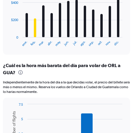
with
$400
12
bars.
$200
The
chart
has
0
1
ene.
feb.
mar.
abr.
may.
jun.
jul.
ago.
sep.
oct.
nov.
dic.
X
End
of
axis
interactive
displaying
chart
categories.
¿Cuál es la hora más barata del día para volar de ORL a
Range:
GUA?
12
categories.
Independientemente de la hora del día a la que decidas volar, el precio del billete será
The
más o menos el mismo. Reserva los vuelos de Orlando a Ciudad de Guatemala como
chart
lo harías normalmente.
has
1
7.5
Y
Bar
Chart
axis
Number of flights
graphic.
chart
displaying
5
with
values.
6
Range:
bars.