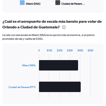
Miami (MIA)
Ciudad de Panam…
End
of
interactive
chart
¿Cuál es el aeropuerto de escala más barato para volar de
Orlando a Ciudad de Guatemala?
La ruta con una escala en Miami (MIA) es la opción más económica, a un precio
promedio de ida y vuelta de $382.
0
$100
$200
$300
$400
$500
Bar
Chart
graphic.
chart
with
2
Miami (MIA)
bars.
The
chart
has
Ciudad de Panamá (PTY)
1
X
End
of
axis
interactive
displaying
chart