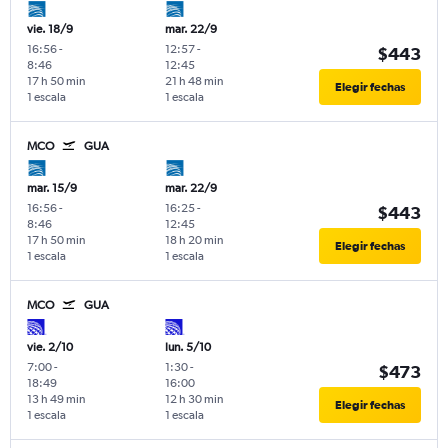
vie. 18/9
mar. 22/9
16:56
-
12:57
-
$443
8:46
12:45
17 h 50 min
21 h 48 min
Elegir fechas
1 escala
1 escala
MCO
GUA
mar. 15/9
mar. 22/9
16:56
-
16:25
-
$443
8:46
12:45
17 h 50 min
18 h 20 min
Elegir fechas
1 escala
1 escala
MCO
GUA
vie. 2/10
lun. 5/10
7:00
-
1:30
-
$473
18:49
16:00
13 h 49 min
12 h 30 min
Elegir fechas
1 escala
1 escala