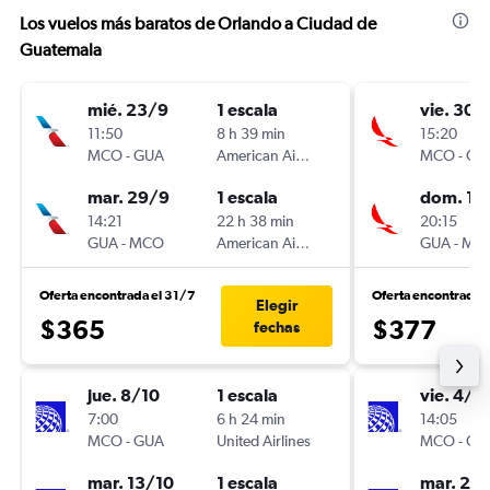
Los vuelos más baratos de Orlando a Ciudad de
Guatemala
mié. 23/9
1 escala
vie. 30/
11:50
8 h 39 min
15:20
MCO
-
GUA
American Airlines
MCO
-
GU
mar. 29/9
1 escala
dom. 1/1
14:21
22 h 38 min
20:15
GUA
-
MCO
American Airlines
GUA
-
MC
Oferta encontrada el 31/7
Oferta encontrada 
Elegir
$365
$377
fechas
jue. 8/10
1 escala
vie. 4/9
7:00
6 h 24 min
14:05
MCO
-
GUA
United Airlines
MCO
-
GU
mar. 13/10
1 escala
mar. 27