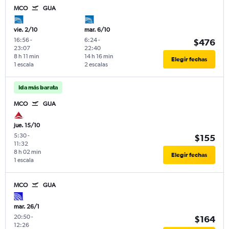
MCO
GUA
vie. 2/10
mar. 6/10
16:56
-
6:24
-
$476
23:07
22:40
8 h 11 min
14 h 16 min
Elegir fechas
1 escala
2 escalas
Ida más barata
MCO
GUA
jue. 15/10
5:30
-
$155
11:32
8 h 02 min
Elegir fechas
1 escala
MCO
GUA
mar. 26/1
20:50
-
$164
12:26