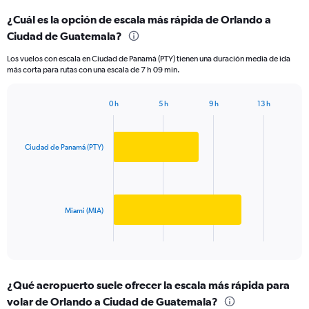
categories.
¿Cuál es la opción de escala más rápida de Orlando a
Range:
Ciudad de Guatemala?
2
categories.
Los vuelos con escala en Ciudad de Panamá (PTY) tienen una duración media de ida
The
más corta para rutas con una escala de 7 h 09 min.
chart
has
1
0 h
5 h
9 h
13 h
Bar
Y
Chart
graphic.
chart
axis
with
displaying
2
Ciudad de Panamá (PTY)
values.
bars.
Range:
0
The
to
chart
500.
has
Miami (MIA)
1
X
End
of
axis
interactive
displaying
chart
categories.
¿Qué aeropuerto suele ofrecer la escala más rápida para
Range:
volar de Orlando a Ciudad de Guatemala?
2