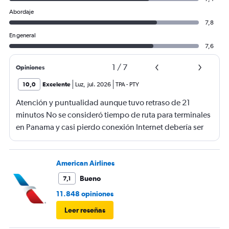
Abordaje
7,8
En general
7,6
1
/
7
Opiniones
10,0
Excelente
Luz
,
jul. 2026
TPA
-
PTY
Atención y puntualidad aunque tuvo retraso de 21
minutos No se consideró tiempo de ruta para terminales
en Panama y casi pierdo conexión Internet debería ser
gratis
American Airlines
Bueno
7,1
11.848 opiniones
Leer reseñas