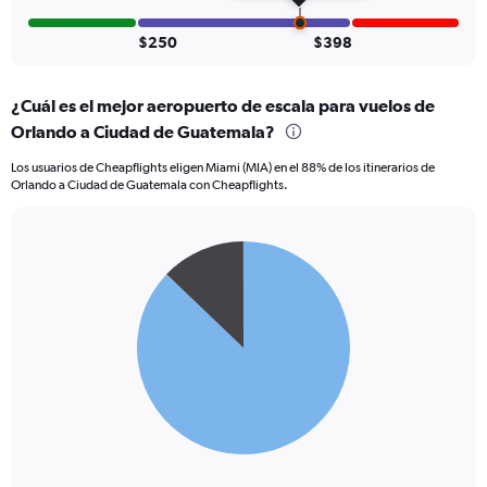
to
7.5.
$250
$398
¿Cuál es el mejor aeropuerto de escala para vuelos de
Orlando a Ciudad de Guatemala?
Los usuarios de Cheapflights eligen Miami (MIA) en el 88% de los itinerarios de
Orlando a Ciudad de Guatemala con Cheapflights.
Pie
Chart
graphic.
chart
with
2
slices.