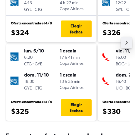
4:13
4 h 27 min
12:22
-
Copa Airlines
-
GYE
CTG
GYE
CTG
Oferta encontrada el 4/8
Oferta encontrada 
Elegir
$324
$326
fechas
lun. 5/10
1 escala
vie. 11/9
6:20
17 h 41 min
16:00
-
Copa Airlines
-
CTG
GYE
BOG
UIO
dom. 11/10
1 escala
dom. 20
18:30
13 h 35 min
16:40
-
Copa Airlines
-
GYE
CTG
UIO
BOG
Oferta encontrada el 5/8
Oferta encontrada 
Elegir
$325
$330
fechas