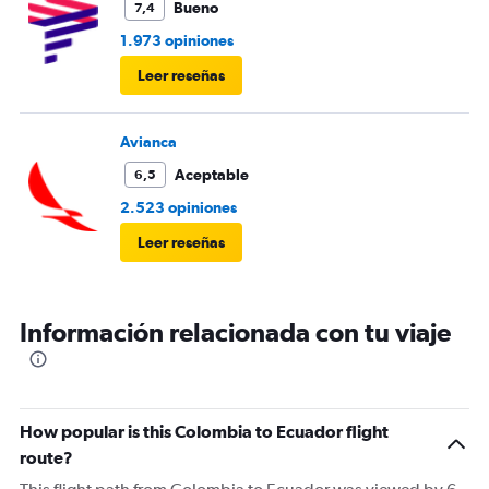
Bueno
7,4
1.973 opiniones
Leer reseñas
Avianca
Aceptable
6,5
2.523 opiniones
Leer reseñas
Información relacionada con tu viaje
How popular is this Colombia to Ecuador flight
route?