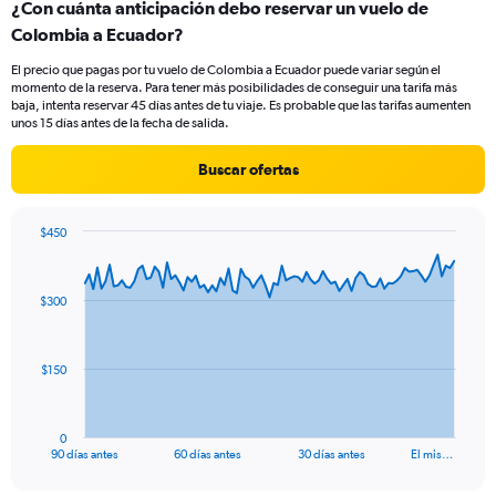
¿Con cuánta anticipación debo reservar un vuelo de
Range:
Colombia a Ecuador?
2
categories.
El precio que pagas por tu vuelo de Colombia a Ecuador puede variar según el
The
momento de la reserva. Para tener más posibilidades de conseguir una tarifa más
chart
baja, intenta reservar 45 días antes de tu viaje. Es probable que las tarifas aumenten
has
unos 15 días antes de la fecha de salida.
1
Y
Buscar ofertas
axis
displaying
values.
$450
Range:
Chart
Chart
0
graphic.
with
to
91
$300
data
18.
points.
The
$150
chart
has
1
0
X
End
90 días antes
60 días antes
30 días antes
El mis…
of
axis
interactive
displaying
chart