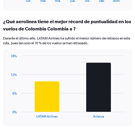
X
lun.
mar.
mié.
jue.
vie.
sáb.
dom.
of
axis
interactive
displaying
chart
categories.
¿Qué aerolínea tiene el mejor récord de puntualidad en los
Range:
vuelos de Colombia Colombia a ?
7
categories.
Durante el último año, LATAM Airlines ha sufrido el menor número de retrasos en esta
The
ruta, pues tan solo el 10 % de los vuelos se han retrasado.
chart
has
18%
1
Bar
Chart
Y
graphic.
chart
axis
with
displaying
12%
2
values.
bars.
Range:
0
The
6%
to
chart
24.
has
1
0%
X
End
LATAM Airlines
Avianca
of
axis
interactive
displaying
chart
categories.