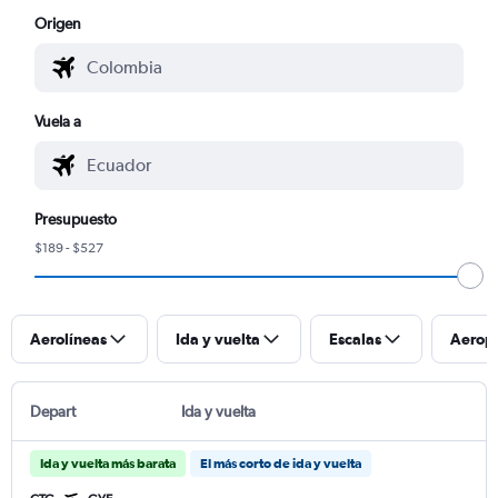
Origen
Vuela a
Presupuesto
$189 - $527
Aerolíneas
Ida y vuelta
Escalas
Aerop
Depart
Ida y vuelta
Ida y vuelta más barata
El más corto de ida y vuelta