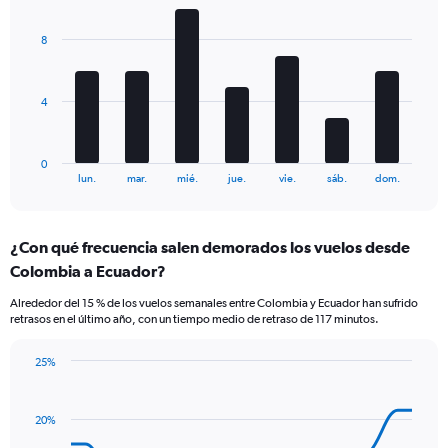
Y
graphic.
chart
axes
with
displaying
8
7
Avg.
bars.
Price
and
The
4
Number
chart
of
has
flights.
1
0
X
End
lun.
mar.
mié.
jue.
vie.
sáb.
dom.
of
axis
interactive
displaying
chart
categories.
¿Con qué frecuencia salen demorados los vuelos desde
Range:
Colombia a Ecuador?
7
categories.
Alrededor del 15 % de los vuelos semanales entre Colombia y Ecuador han sufrido
The
retrasos en el último año, con un tiempo medio de retraso de 117 minutos.
chart
has
25%
1
Line
Chart
Y
graphic.
chart
axis
with
20%
displaying
14
values.
data