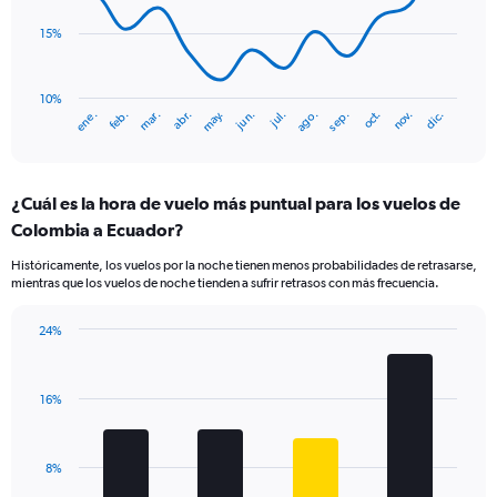
Range:
points.
0
15%
to
The
12.
chart
has
10%
ene.
abr.
jul.
oct.
mar.
jun.
sep.
dic.
feb.
may.
ago.
nov.
1
End
of
X
interactive
axis
chart
displaying
¿Cuál es la hora de vuelo más puntual para los vuelos de
categories.
Range:
Colombia a Ecuador?
14
Históricamente, los vuelos por la noche tienen menos probabilidades de retrasarse,
categories.
mientras que los vuelos de noche tienden a sufrir retrasos con más frecuencia.
The
chart
has
24%
Bar
1
Chart
graphic.
chart
Y
with
axis
16%
4
displaying
bars.
values.
Range:
The
8%
10
chart