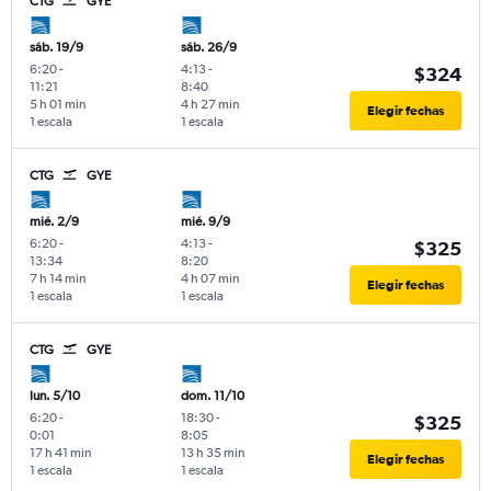
CTG
GYE
sáb. 19/9
sáb. 26/9
6:20
-
4:13
-
$324
11:21
8:40
5 h 01 min
4 h 27 min
Elegir fechas
1 escala
1 escala
CTG
GYE
mié. 2/9
mié. 9/9
6:20
-
4:13
-
$325
13:34
8:20
7 h 14 min
4 h 07 min
Elegir fechas
1 escala
1 escala
CTG
GYE
lun. 5/10
dom. 11/10
6:20
-
18:30
-
$325
0:01
8:05
17 h 41 min
13 h 35 min
Elegir fechas
1 escala
1 escala