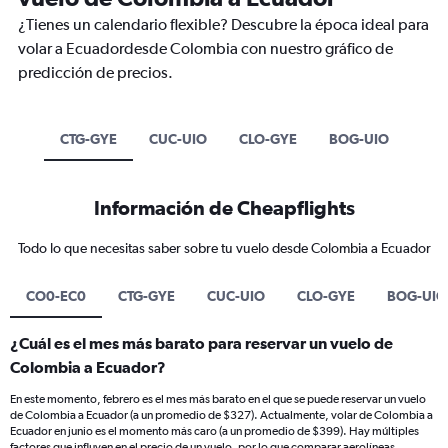
¿Tienes un calendario flexible? Descubre la época ideal para
volar a Ecuadordesde Colombia con nuestro gráfico de
predicción de precios.
CTG-GYE
CUC-UIO
CLO-GYE
BOG-UIO
Información de Cheapflights
Todo lo que necesitas saber sobre tu vuelo desde Colombia a Ecuador
CO0-EC0
CTG-GYE
CUC-UIO
CLO-GYE
BOG-UIO
¿Cuál es el mes más barato para reservar un vuelo de
Colombia a Ecuador?
En este momento, febrero es el mes más barato en el que se puede reservar un vuelo
de Colombia a Ecuador (a un promedio de $327). Actualmente, volar de Colombia a
Ecuador en junio es el momento más caro (a un promedio de $399). Hay múltiples
factores que influyen en el precio de un vuelo, por lo que comparar aerolíneas,