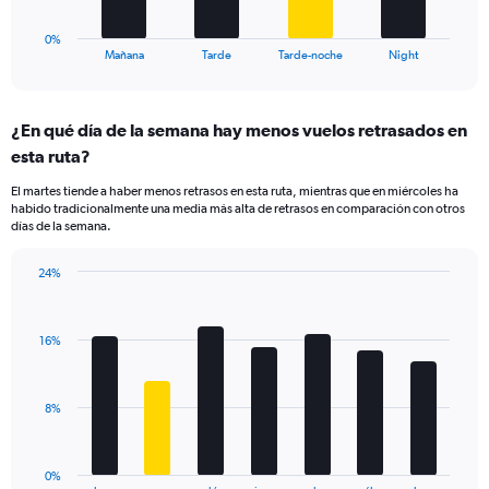
to
has
25.
1
0%
X
End
Mañana
Tarde
Tarde-noche
Night
of
axis
interactive
displaying
chart
categories.
¿En qué día de la semana hay menos vuelos retrasados en
Range:
esta ruta?
4
categories.
El martes tiende a haber menos retrasos en esta ruta, mientras que en miércoles ha
The
habido tradicionalmente una media más alta de retrasos en comparación con otros
chart
días de la semana.
has
1
24%
Y
Bar
Chart
axis
graphic.
chart
displaying
with
values.
16%
7
Range:
bars.
0
to
The
8%
24.
chart
has
1
0%
End