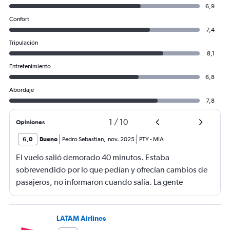
6,9
Confort
7,4
Tripulación
8,1
Entretenimiento
6,8
Abordaje
7,8
1
/
10
Opiniones
6,0
Bueno
Pedro Sebastian
,
nov. 2025
PTY
-
MIA
El vuelo salió demorado 40 minutos. Estaba
sobrevendido por lo que pedían y ofrecían cambios de
pasajeros, no informaron cuando salía. La gente
haciendo filas larguísimas para no quedarse sin viajar.
Mucha maleta de mano no había lugar. En mi caso se
terminó la comida me ofrecieron un solo menú.
LATAM Airlines