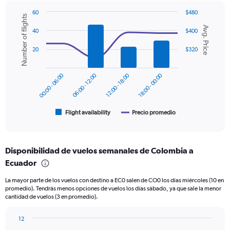
Y
60
$480
Number of flights
axis
Combination
Chart
displaying
Avg. Price
graphic.
chart
40
$400
values.
with
2
Range:
20
$320
data
0
series.
to
00:00 - 06:00
06:00 - 12:00
12:00 - 18:00
18:00 - 00:00
450.
The
chart
has
1
Flight availability
Precio promedio
End
of
X
interactive
axis
chart
displaying
Disponibilidad de vuelos semanales de Colombia a
categories.
Range:
Ecuador
6
La mayor parte de los vuelos con destino a EC0 salen de CO0 los días miércoles (10 en
categories.
promedio). Tendrás menos opciones de vuelos los días sábado, ya que sale la menor
The
cantidad de vuelos (3 en promedio).
chart
has
12
2
Bar
Chart