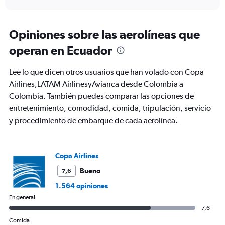
X
interactive
axis
chart
displaying
Todos
Opiniones sobre las aerolíneas que
los
operan en Ecuador
horarios
son
de
Lee lo que dicen otros usuarios que han volado con Copa
salida.
Airlines,LATAM AirlinesyAvianca desde Colombia a
Range:
Colombia. También puedes comparar las opciones de
7
categories.
entretenimiento, comodidad, comida, tripulación, servicio
The
y procedimiento de embarque de cada aerolínea.
chart
has
1
Y
Copa Airlines
axis
Bueno
7,6
displaying
values.
1.564 opiniones
Range:
En general
0
7,6
to
450.
Comida