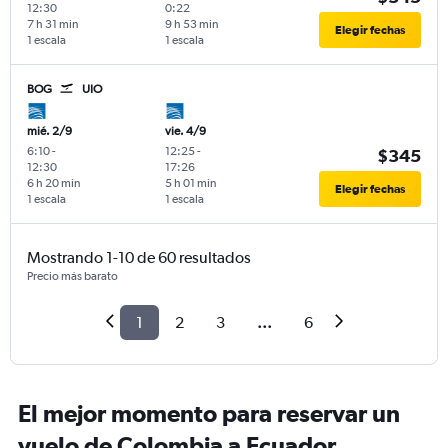
12:30
0:22
7 h 31 min
9 h 53 min
Elegir fechas
1 escala
1 escala
BOG
UIO
mié. 2/9
vie. 4/9
6:10
-
12:25
-
$345
12:30
17:26
6 h 20 min
5 h 01 min
Elegir fechas
1 escala
1 escala
Mostrando 1-10 de 60 resultados
Precio más barato
1
2
3
...
6
El mejor momento para reservar un
vuelo de Colombia a Ecuador