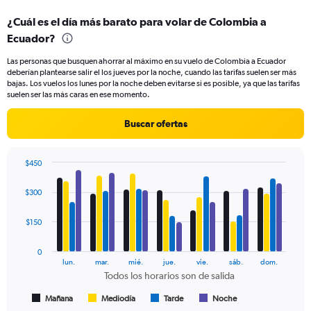
categories.
¿Cuál es el día más barato para volar de Colombia a
Range:
Ecuador?
91
categories.
Las personas que busquen ahorrar al máximo en su vuelo de Colombia a Ecuador
The
deberían plantearse salir el los jueves por la noche, cuando las tarifas suelen ser más
chart
bajas. Los vuelos los lunes por la noche deben evitarse si es posible, ya que las tarifas
has
suelen ser las más caras en ese momento.
1
Y
Buscar ofertas
axis
displaying
values.
$450
Range:
Bar
Chart
0
graphic.
chart
$300
to
with
450.
4
data
$150
series.
0
The
lun.
mar.
mié.
jue.
vie.
sáb.
dom.
chart
Todos los horarios son de salida
has
1
Mañana
Mediodía
Tarde
Noche
End
of