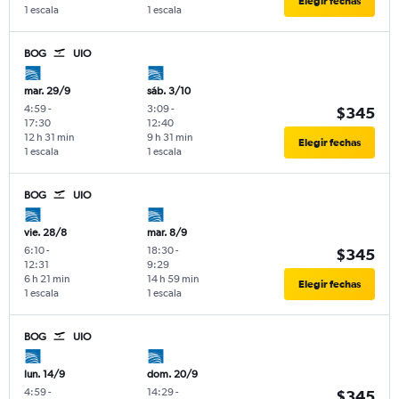
Elegir fechas
1 escala
1 escala
BOG
UIO
mar. 29/9
sáb. 3/10
4:59
-
3:09
-
$345
17:30
12:40
12 h 31 min
9 h 31 min
Elegir fechas
1 escala
1 escala
BOG
UIO
vie. 28/8
mar. 8/9
6:10
-
18:30
-
$345
12:31
9:29
6 h 21 min
14 h 59 min
Elegir fechas
1 escala
1 escala
BOG
UIO
lun. 14/9
dom. 20/9
4:59
-
14:29
-
$345