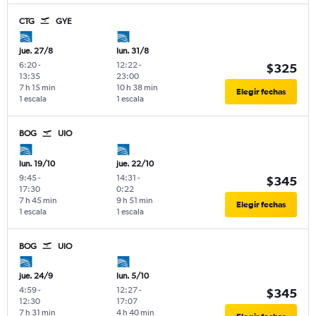
CTG
GYE
jue. 27/8
lun. 31/8
6:20
-
12:22
-
$325
13:35
23:00
7 h 15 min
10 h 38 min
Elegir fechas
1 escala
1 escala
BOG
UIO
lun. 19/10
jue. 22/10
9:45
-
14:31
-
$345
17:30
0:22
7 h 45 min
9 h 51 min
Elegir fechas
1 escala
1 escala
BOG
UIO
jue. 24/9
lun. 5/10
4:59
-
12:27
-
$345
12:30
17:07
7 h 31 min
4 h 40 min