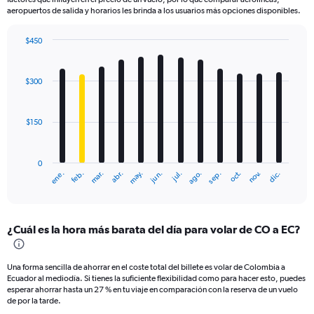
aeropuertos de salida y horarios les brinda a los usuarios más opciones disponibles.
$450
Bar
Chart
graphic.
chart
with
$300
12
bars.
$150
The
chart
has
0
1
mar.
jun.
sep.
dic.
ene.
abr.
jul.
oct.
feb.
may.
ago.
nov.
X
End
of
axis
interactive
displaying
chart
categories.
¿Cuál es la hora más barata del día para volar de CO a EC?
Range:
12
categories.
Una forma sencilla de ahorrar en el coste total del billete es volar de Colombia a
The
Ecuador al mediodía. Si tienes la suficiente flexibilidad como para hacer esto, puedes
chart
esperar ahorrar hasta un 27 % en tu viaje en comparación con la reserva de un vuelo
has
de por la tarde.
1