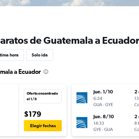
baratos de Guatemala a Ecuado
tima hora
Solo ida
emala a Ecuador
jue. 1/10
2 
Oferta encontrada
6:24
13
el 1/8
GUA
-
GYE
Co
$179
jue. 8/10
2 
14:33
8 
Elegir fechas
GYE
-
GUA
Co