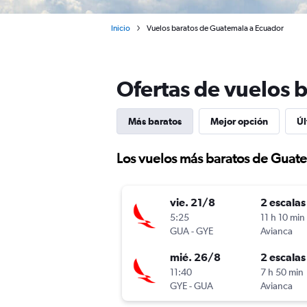
Inicio
Vuelos baratos de Guatemala a Ecuador
Ofertas de vuelos 
Más baratos
Mejor opción
Úl
Los vuelos más baratos de Guat
vie. 21/8
2 escalas
5:25
11 h 10 min
GUA
-
GYE
Avianca
mié. 26/8
2 escalas
11:40
7 h 50 min
GYE
-
GUA
Avianca