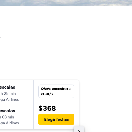
r
escalas
dom. 13/9
Oferta encontrada
 h 28 min
20:15
el 30/7
pa Airlines
GUA
-
GYE
$368
escalas
sáb. 26/9
h 03 min
18:50
Elegir fechas
pa Airlines
GYE
-
GUA