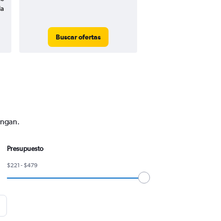
da
Buscar ofertas
engan.
Presupuesto
$221 - $479