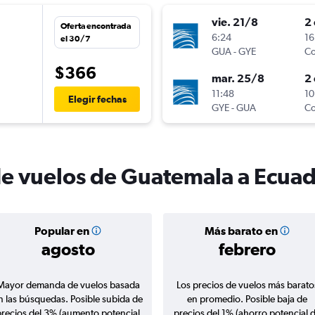
vie. 21/8
2 
Oferta encontrada
6:24
16
el 30/7
GUA
-
GYE
Co
$366
mar. 25/8
2 
n
11:48
10
Elegir fechas
GYE
-
GUA
Co
de vuelos de Guatemala a Ecua
Popular en
Más barato en
agosto
febrero
Mayor demanda de vuelos basada
Los precios de vuelos más barato
n las búsquedas. Posible subida de
en promedio. Posible baja de
precios del 3% (aumento potencial
precios del 1% (ahorro potencial 