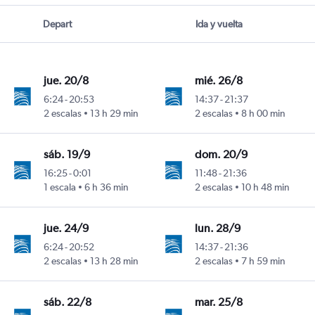
Depart
Ida y vuelta
jue. 20/8
mié. 26/8
6:24
-
20:53
14:37
-
21:37
2 escalas
13 h 29 min
2 escalas
8 h 00 min
sáb. 19/9
dom. 20/9
16:25
-
0:01
11:48
-
21:36
1 escala
6 h 36 min
2 escalas
10 h 48 min
jue. 24/9
lun. 28/9
6:24
-
20:52
14:37
-
21:36
2 escalas
13 h 28 min
2 escalas
7 h 59 min
sáb. 22/8
mar. 25/8