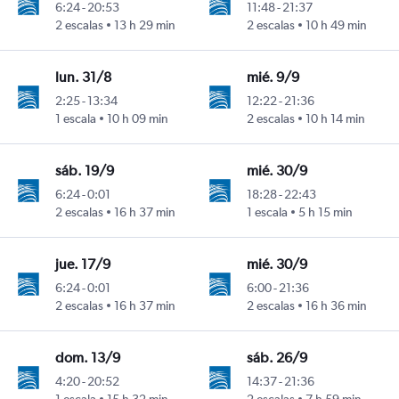
6:24
-
20:53
11:48
-
21:37
2 escalas
13 h 29 min
2 escalas
10 h 49 min
lun. 31/8
mié. 9/9
2:25
-
13:34
12:22
-
21:36
1 escala
10 h 09 min
2 escalas
10 h 14 min
sáb. 19/9
mié. 30/9
6:24
-
0:01
18:28
-
22:43
2 escalas
16 h 37 min
1 escala
5 h 15 min
jue. 17/9
mié. 30/9
6:24
-
0:01
6:00
-
21:36
2 escalas
16 h 37 min
2 escalas
16 h 36 min
dom. 13/9
sáb. 26/9
4:20
-
20:52
14:37
-
21:36