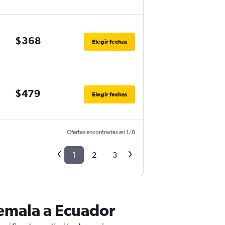
$368
Elegir fechas
$479
Elegir fechas
Ofertas encontradas en 1/8
1
2
3
emala a Ecuador