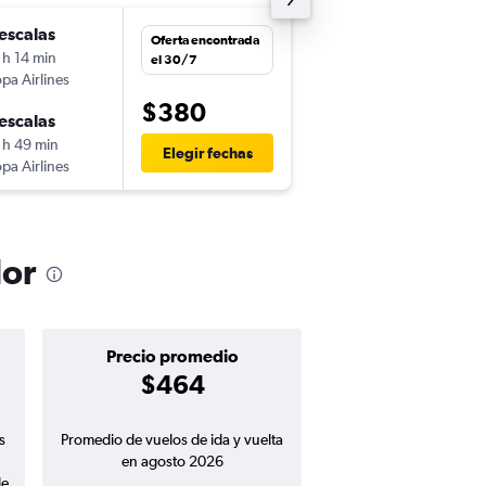
escalas
mar. 27/10
Oferta encontrada
 h 14 min
6:20
el 30/7
pa Airlines
GUA
-
GYE
$380
escalas
dom. 1/11
 h 49 min
9:05
Elegir fechas
pa Airlines
GYE
-
GUA
dor
Precio promedio
$464
s
Promedio de vuelos de ida y vuelta
en agosto 2026
de