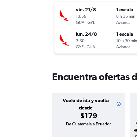
vie. 21/8
1 escala
13:55
8 h 35 min
GUA
-
GYE
Avianca
lun. 24/8
1 escala
3:30
10 h 30 mi
GYE
-
GUA
Avianca
Encuentra ofertas 
Vuelo de ida y vuelta
desde
$179
De Guatemala a Ecuador
e