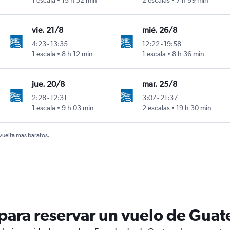
1 escala
15 h 32 min
2 escalas
7 h 59 min
vie. 21/8
mié. 26/8
4:23
-
13:35
12:22
-
19:58
1 escala
8 h 12 min
1 escala
8 h 36 min
jue. 20/8
mar. 25/8
2:28
-
12:31
3:07
-
21:37
1 escala
9 h 03 min
2 escalas
19 h 30 min
 vuelta más baratos.
ara reservar un vuelo de Guat