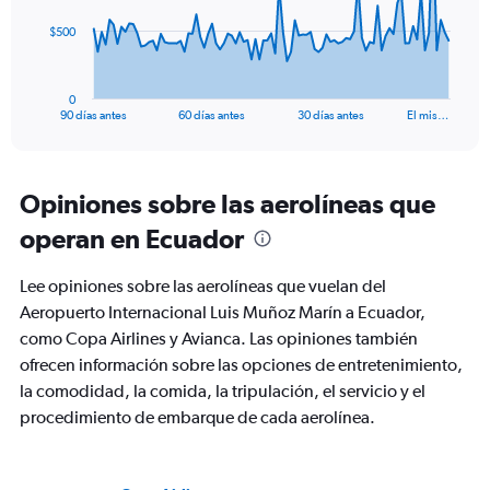
The
$500
chart
has
1
0
X
End
90 días antes
60 días antes
30 días antes
El mis…
of
axis
interactive
displaying
chart
categories.
Range:
Opiniones sobre las aerolíneas que
91
operan en Ecuador
categories.
The
chart
Lee opiniones sobre las aerolíneas que vuelan del
has
Aeropuerto Internacional Luis Muñoz Marín a Ecuador,
1
como Copa Airlines y Avianca. Las opiniones también
Y
axis
ofrecen información sobre las opciones de entretenimiento,
displaying
la comodidad, la comida, la tripulación, el servicio y el
values.
procedimiento de embarque de cada aerolínea.
Range:
0
to
1500.