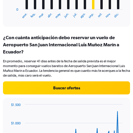
has
0
1
ene.
feb.
mar.
abr.
may.
jun.
jul.
ago.
sep.
oct.
nov.
dic.
X
End
of
axis
interactive
displaying
chart
categories.
¿Con cuánta anticipación debo reservar un vuelo de
Range:
Aeropuerto San Juan Internacional Luis Muñoz Marín a
12
categories.
Ecuador?
The
chart
En promedio, reservar 41 días antes de la fecha de salida prevista es el mejor
momento para conseguir vuelos baratos de Aeropuerto San Juan Internacional Luis
has
Muñoz Marín a Ecuador. La tendencia general es que cuanto más te acerques a la fecha
1
de salida, más caro será el vuelo.
Y
axis
Buscar ofertas
displaying
values.
Range:
$1.500
0
Chart
Chart
to
graphic.
with
600.
91
$1.000
data
points.