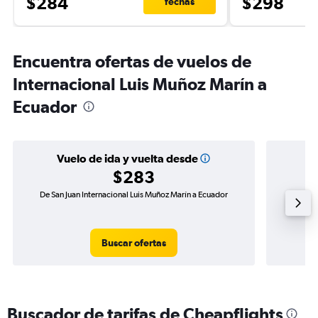
$284
$298
fechas
Encuentra ofertas de vuelos de
Internacional Luis Muñoz Marín a
Ecuador
Vuelo de ida y vuelta desde
$283
De San Juan Internacional Luis Muñoz Marín a Ecuador
Vuelo de 
Buscar ofertas
Buscador de tarifas de Cheapflights