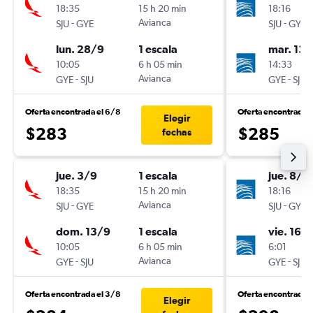
18:35
15 h 20 min
18:16
-
Avianca
-
SJU
GYE
SJU
GYE
lun. 28/9
1 escala
mar. 13/
10:05
6 h 05 min
14:33
-
Avianca
-
GYE
SJU
GYE
SJU
Oferta encontrada el 6/8
Oferta encontrada 
Elegir
$283
$285
fechas
jue. 3/9
1 escala
jue. 8/1
18:35
15 h 20 min
18:16
-
Avianca
-
SJU
GYE
SJU
GYE
dom. 13/9
1 escala
vie. 16/
10:05
6 h 05 min
6:01
-
Avianca
-
GYE
SJU
GYE
SJU
Oferta encontrada el 3/8
Oferta encontrada 
Elegir