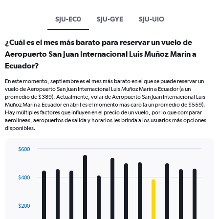
SJU-EC0
SJU-GYE
SJU-UIO
¿Cuál es el mes más barato para reservar un vuelo de
Aeropuerto San Juan Internacional Luis Muñoz Marín a
Ecuador?
En este momento, septiembre es el mes más barato en el que se puede reservar un
vuelo de Aeropuerto San Juan Internacional Luis Muñoz Marín a Ecuador (a un
promedio de $389). Actualmente, volar de Aeropuerto San Juan Internacional Luis
Muñoz Marín a Ecuador en abril es el momento más caro (a un promedio de $559).
Hay múltiples factores que influyen en el precio de un vuelo, por lo que comparar
aerolíneas, aeropuertos de salida y horarios les brinda a los usuarios más opciones
disponibles.
$600
Bar
Chart
graphic.
chart
with
$400
12
bars.
$200
The
chart