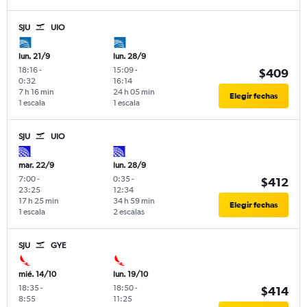
SJU
UIO
lun. 21/9
lun. 28/9
18:16
-
15:09
-
$409
0:32
16:14
7 h 16 min
24 h 05 min
Elegir fechas
1 escala
1 escala
SJU
UIO
mar. 22/9
lun. 28/9
7:00
-
0:35
-
$412
23:25
12:34
17 h 25 min
34 h 59 min
Elegir fechas
1 escala
2 escalas
SJU
GYE
mié. 14/10
lun. 19/10
18:35
-
18:50
-
$414
8:55
11:25