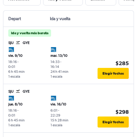
Depart
Ida y vuelta
Ida y vuelta más barata
SJU
GYE
vie. 9/10
mar. 13/10
18:16
-
14:33
-
$285
0:01
16:14
6 h 45 min
24 h 41 min
Elegir fechas
1 escala
1 escala
SJU
GYE
jue. 8/10
vie. 16/10
18:16
-
6:01
-
$298
0:01
22:29
6 h 45 min
15 h 28 min
Elegir fechas
1 escala
1 escala