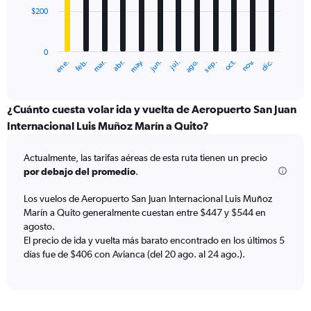
$200
The
chart
has
0
1
ene.
abr.
jul.
oct.
mar.
jun.
sep.
dic.
feb.
may.
ago.
nov.
X
End
of
axis
interactive
displaying
chart
categories.
¿Cuánto cuesta volar ida y vuelta de Aeropuerto San Juan
Range:
Internacional Luis Muñoz Marín a Quito?
12
categories.
Actualmente, las tarifas aéreas de esta ruta tienen un precio
The
por debajo del promedio
.
chart
has
Los vuelos de Aeropuerto San Juan Internacional Luis Muñoz
1
Marín a Quito generalmente cuestan entre $447 y $544 en
Y
axis
agosto.
displaying
El precio de ida y vuelta más barato encontrado en los últimos 5
values.
días fue de $406 con Avianca (del 20 ago. al 24 ago.).
Range:
0
to
600.