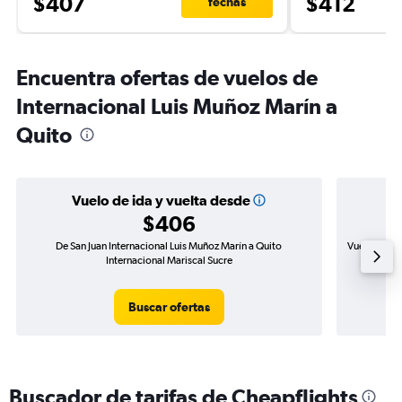
$407
$412
fechas
Encuentra ofertas de vuelos de
Internacional Luis Muñoz Marín a
Quito
Vuelo de ida y vuelta desde
$406
De San Juan Internacional Luis Muñoz Marín a Quito
Vuelo de ida
Internacional Mariscal Sucre
Buscar ofertas
Buscador de tarifas de Cheapflights