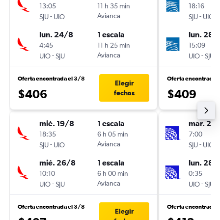
13:05
11 h 35 min
18:16
-
Avianca
-
SJU
UIO
SJU
UIO
lun. 24/8
1 escala
lun. 28/
4:45
11 h 25 min
15:09
-
Avianca
-
UIO
SJU
UIO
SJU
Oferta encontrada el 3/8
Oferta encontrada 
Elegir
$406
$409
fechas
mié. 19/8
1 escala
mar. 22
18:35
6 h 05 min
7:00
-
Avianca
-
SJU
UIO
SJU
UIO
mié. 26/8
1 escala
lun. 28/
10:10
6 h 00 min
0:35
-
Avianca
-
UIO
SJU
UIO
SJU
Oferta encontrada el 3/8
Oferta encontrada 
Elegir