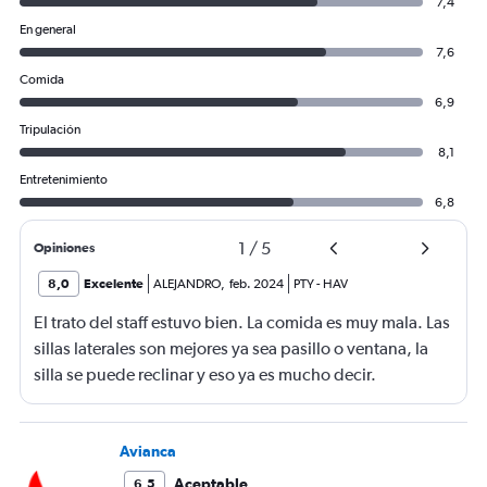
7,4
En general
7,6
Comida
6,9
Tripulación
8,1
Entretenimiento
6,8
1
/
5
Opiniones
8,0
Excelente
ALEJANDRO
,
feb. 2024
PTY
-
HAV
El trato del staff estuvo bien. La comida es muy mala. Las
sillas laterales son mejores ya sea pasillo o ventana, la
silla se puede reclinar y eso ya es mucho decir.
Avianca
Aceptable
6,5