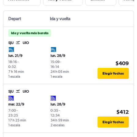
Depart
Ida y vuelta
Ida y vuelta más barata
SJU
UIO
lun. 21/9
lun. 28/9
18:16
-
15:09
-
$409
0:32
16:14
7 h 16 min
24 h 05 min
Elegir fechas
1 escala
1 escala
SJU
UIO
mar. 22/9
lun. 28/9
7:00
-
0:35
-
$412
23:25
12:34
17 h 25 min
34 h 59 min
Elegir fechas
1 escala
2 escalas