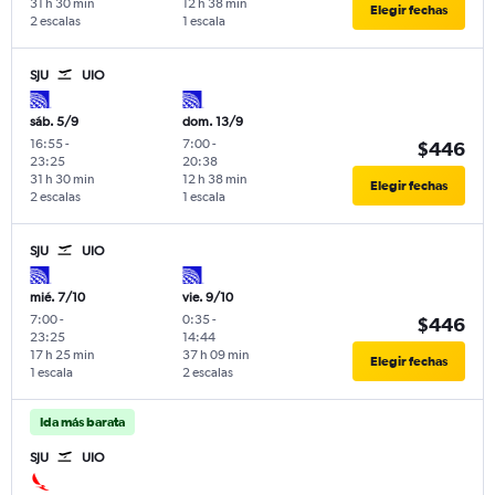
31 h 30 min
12 h 38 min
Elegir fechas
2 escalas
1 escala
SJU
UIO
sáb. 5/9
dom. 13/9
16:55
-
7:00
-
$446
23:25
20:38
31 h 30 min
12 h 38 min
Elegir fechas
2 escalas
1 escala
SJU
UIO
mié. 7/10
vie. 9/10
7:00
-
0:35
-
$446
23:25
14:44
17 h 25 min
37 h 09 min
Elegir fechas
1 escala
2 escalas
Ida más barata
SJU
UIO