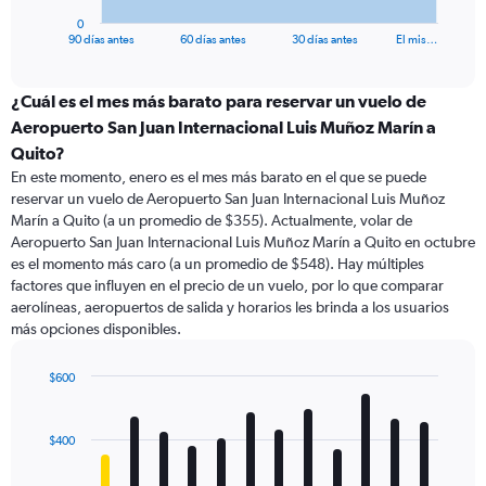
1
0
X
End
90 días antes
60 días antes
30 días antes
El mis…
of
axis
interactive
displaying
chart
categories.
¿Cuál es el mes más barato para reservar un vuelo de
Range:
Aeropuerto San Juan Internacional Luis Muñoz Marín a
91
Quito?
categories.
En este momento, enero es el mes más barato en el que se puede
The
reservar un vuelo de Aeropuerto San Juan Internacional Luis Muñoz
chart
Marín a Quito (a un promedio de $355). Actualmente, volar de
has
Aeropuerto San Juan Internacional Luis Muñoz Marín a Quito en octubre
1
Y
es el momento más caro (a un promedio de $548). Hay múltiples
axis
factores que influyen en el precio de un vuelo, por lo que comparar
displaying
aerolíneas, aeropuertos de salida y horarios les brinda a los usuarios
values.
más opciones disponibles.
Range:
0
$600
to
Bar
Chart
1500.
graphic.
chart
with
$400
12
bars.