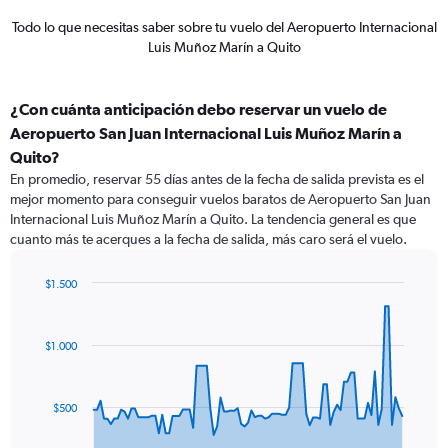
Todo lo que necesitas saber sobre tu vuelo del Aeropuerto Internacional
Luis Muñoz Marín a Quito
¿Con cuánta anticipación debo reservar un vuelo de
Aeropuerto San Juan Internacional Luis Muñoz Marín a
Quito?
En promedio, reservar 55 días antes de la fecha de salida prevista es el
mejor momento para conseguir vuelos baratos de Aeropuerto San Juan
Internacional Luis Muñoz Marín a Quito. La tendencia general es que
cuanto más te acerques a la fecha de salida, más caro será el vuelo.
$1.500
Chart
Chart
graphic.
with
91
$1.000
data
points.
The
$500
chart
has