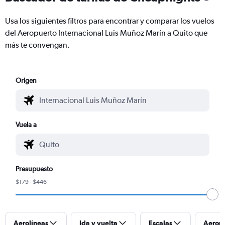
Usa los siguientes filtros para encontrar y comparar los vuelos
del Aeropuerto Internacional Luis Muñoz Marín a Quito que
más te convengan.
Origen
Vuela a
Presupuesto
$179 - $446
Aerolíneas
Ida y vuelta
Escalas
Aerop