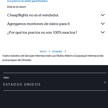
los precios no están garantizados
.
Esta es la razón:
Cheapflights no es el vendedor.
Agregamos montones de datos para ti
¿Por qué los precios no son 100% exactos?
Inicio
Ecuador
Vuelos baratos de San Juan Internacional Luis Muñoz Marín a Guayaquil Internacional
José Joaquín de Olmedo
Web
ESTADOS UNIDOS