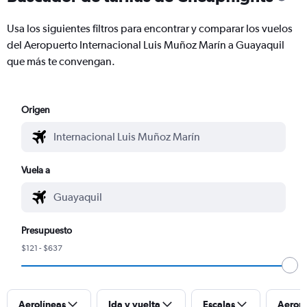
Usa los siguientes filtros para encontrar y comparar los vuelos
del Aeropuerto Internacional Luis Muñoz Marín a Guayaquil
que más te convengan.
Origen
Vuela a
Presupuesto
$121 - $637
Aerolíneas
Ida y vuelta
Escalas
Aerop