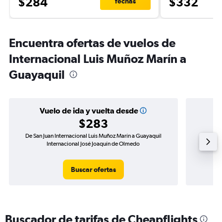
$284
$332
fechas
Encuentra ofertas de vuelos de
Internacional Luis Muñoz Marín a
Guayaquil
Vuelo de ida y vuelta desde
$283
De San Juan Internacional Luis Muñoz Marín a Guayaquil
Vuelo de 
Internacional José Joaquín de Olmedo
Guay
Buscar ofertas
Buscador de tarifas de Cheapflights