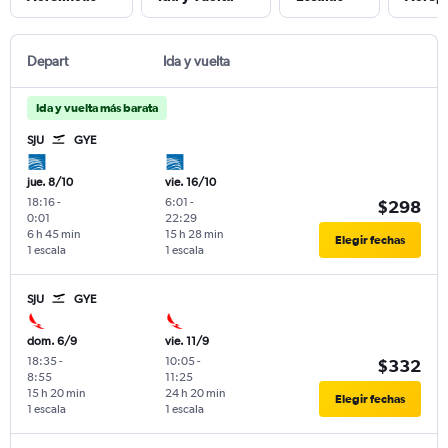
Depart
Ida y vuelta
Ida y vuelta más barata
SJU
GYE
jue. 8/10
vie. 16/10
18:16
-
6:01
-
$298
0:01
22:29
6 h 45 min
15 h 28 min
Elegir fechas
1 escala
1 escala
SJU
GYE
dom. 6/9
vie. 11/9
18:35
-
10:05
-
$332
8:55
11:25
15 h 20 min
24 h 20 min
Elegir fechas
1 escala
1 escala