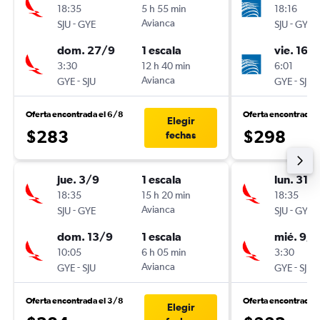
18:35
5 h 55 min
18:16
-
Avianca
-
SJU
GYE
SJU
GYE
dom. 27/9
1 escala
vie. 16/
3:30
12 h 40 min
6:01
-
Avianca
-
GYE
SJU
GYE
SJU
Oferta encontrada el 6/8
Oferta encontrada 
Elegir
$283
$298
fechas
jue. 3/9
1 escala
lun. 31/
18:35
15 h 20 min
18:35
-
Avianca
-
SJU
GYE
SJU
GYE
dom. 13/9
1 escala
mié. 9/9
10:05
6 h 05 min
3:30
-
Avianca
-
GYE
SJU
GYE
SJU
Oferta encontrada el 3/8
Oferta encontrada 
Elegir