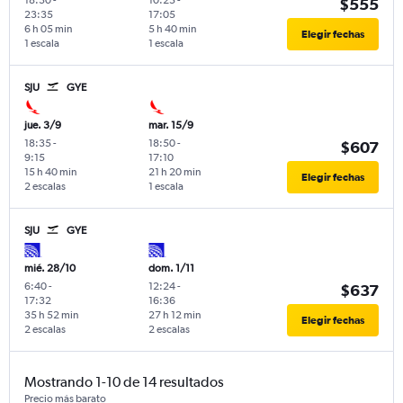
$555
23:35
17:05
6 h 05 min
5 h 40 min
Elegir fechas
1 escala
1 escala
SJU
GYE
jue. 3/9
mar. 15/9
18:35
-
18:50
-
$607
9:15
17:10
15 h 40 min
21 h 20 min
Elegir fechas
2 escalas
1 escala
SJU
GYE
mié. 28/10
dom. 1/11
6:40
-
12:24
-
$637
17:32
16:36
35 h 52 min
27 h 12 min
Elegir fechas
2 escalas
2 escalas
Mostrando 1-10 de 14 resultados
Precio más barato