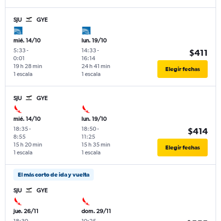
SJU
GYE
mié. 14/10
lun. 19/10
5:33
-
14:33
-
$411
0:01
16:14
19 h 28 min
24 h 41 min
Elegir fechas
1 escala
1 escala
SJU
GYE
mié. 14/10
lun. 19/10
18:35
-
18:50
-
$414
8:55
11:25
15 h 20 min
15 h 35 min
Elegir fechas
1 escala
1 escala
El más corto de ida y vuelta
SJU
GYE
jue. 26/11
dom. 29/11
18:30
-
10:25
-