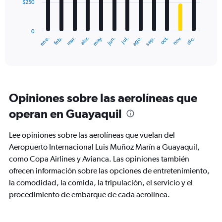
$250
The
chart
has
0
1
ene.
abr.
jul.
oct.
mar.
jun.
sep.
dic.
feb.
may.
ago.
nov.
X
End
of
axis
interactive
displaying
chart
categories.
Range:
12
Opiniones sobre las aerolíneas que
categories.
The
operan en Guayaquil
chart
has
Lee opiniones sobre las aerolíneas que vuelan del
1
Y
Aeropuerto Internacional Luis Muñoz Marín a Guayaquil,
axis
como Copa Airlines y Avianca. Las opiniones también
displaying
ofrecen información sobre las opciones de entretenimiento,
values.
la comodidad, la comida, la tripulación, el servicio y el
Range:
0
procedimiento de embarque de cada aerolínea.
to
750.