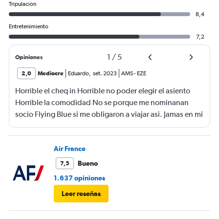
Tripulación
8,4
Entretenimiento
7,2
1
/
5
Opiniones
2,0
Mediocre
Eduardo
,
set. 2023
AMS
-
EZE
Horrible el cheq in Horrible no poder elegir el asiento
Horrible la comodidad No se porque me nominanan
socio Flying Blue si me obligaron a viajar asi. Jamas en mi
vida viaje tan mal
Air France
Bueno
7,5
1.637 opiniones
Leer reseñas