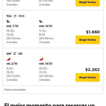
18 h 10 min
47 h 41 min
Elegir fechas
2 escalas
2 escalas
TGU
FCO
mié. 7/10
mié. 14/10
16:30
-
11:55
-
$1.660
15:20
8:55
38 h 50 min
29 h 00 min
Elegir fechas
3 escalas
3 escalas
SAP
LIN
vie. 2/10
mié. 14/10
9:25
-
20:25
-
$2.262
19:35
23:25
26 h 10 min
35 h 00 min
Elegir fechas
2 escalas
3 escalas
Precio más barato
El mejor momento para reservar un