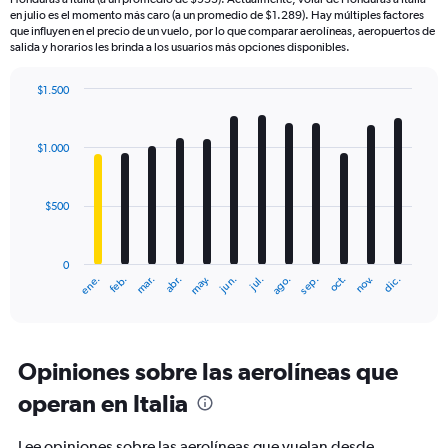
en julio es el momento más caro (a un promedio de $1.289). Hay múltiples factores
que influyen en el precio de un vuelo, por lo que comparar aerolíneas, aeropuertos de
salida y horarios les brinda a los usuarios más opciones disponibles.
$1.500
Bar
Chart
graphic.
chart
with
$1.000
12
bars.
$500
The
chart
has
0
1
mar.
jun.
sep.
dic.
ene.
abr.
jul.
oct.
feb.
may.
ago.
nov.
X
End
of
axis
interactive
displaying
chart
categories.
Range:
Opiniones sobre las aerolíneas que
12
operan en Italia
categories.
The
chart
Lee opiniones sobre las aerolíneas que vuelan desde