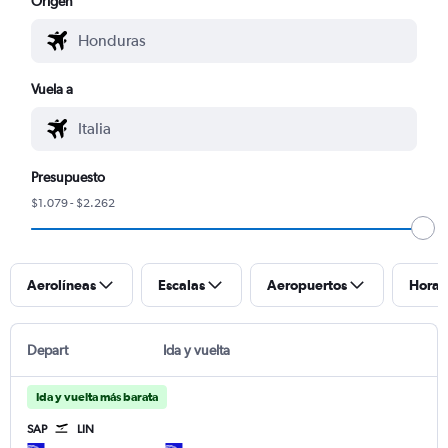
Origen
Vuela a
Presupuesto
$1.079 - $2.262
Aerolíneas
Escalas
Aeropuertos
Horar
Depart
Ida y vuelta
Ida y vuelta más barata
SAP
LIN