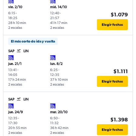
vie. 2/10
mié. 14/10
6:15
-
12:40
-
$1.079
18:25
21:57
28 h 10 min
41 h 17 min
Elegir fechas
2 escalas
2 escalas
El más corto de ida y vuelta
SAP
LIN
jue. 21/1
lun. 8/2
13:41
-
6:25
-
$1.111
14:05
12:35
17 h 24 min
37 h 10 min
Elegir fechas
2 escalas
2 escalas
SAP
LIN
jue. 24/9
mar. 20/10
12:35
-
6:50
-
$1.398
17:30
11:32
20 h 55 min
36 h 42 min
Elegir fechas
2 escalas
2 escalas