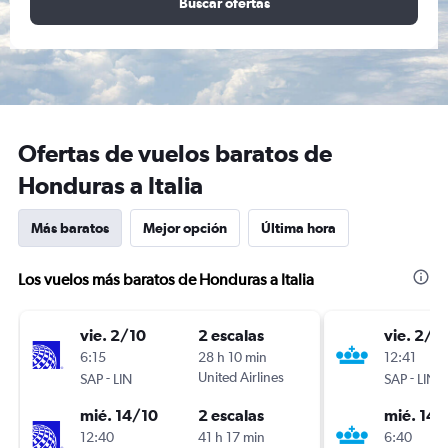
Buscar ofertas
Ofertas de vuelos baratos de
Honduras a Italia
Más baratos
Mejor opción
Última hora
Los vuelos más baratos de Honduras a Italia
vie. 2/10
2 escalas
vie. 2/1
6:15
28 h 10 min
12:41
-
United Airlines
-
SAP
LIN
SAP
LIN
mié. 14/10
2 escalas
mié. 14/
12:40
41 h 17 min
6:40