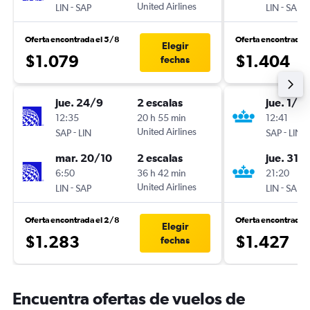
-
United Airlines
-
LIN
SAP
LIN
SAP
Oferta encontrada el 5/8
Oferta encontrada 
Elegir
$1.079
$1.404
fechas
jue. 24/9
2 escalas
jue. 1/10
12:35
20 h 55 min
12:41
-
United Airlines
-
SAP
LIN
SAP
LIN
mar. 20/10
2 escalas
jue. 31/
6:50
36 h 42 min
21:20
-
United Airlines
-
LIN
SAP
LIN
SAP
Oferta encontrada el 2/8
Oferta encontrada 
Elegir
$1.283
$1.427
fechas
Encuentra ofertas de vuelos de