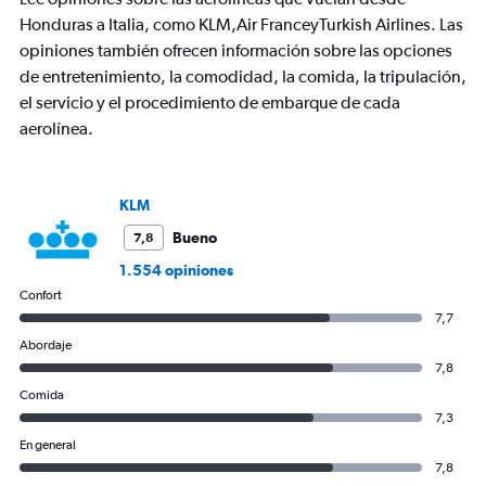
has
Honduras a Italia, como KLM,Air FranceyTurkish Airlines. Las
1
opiniones también ofrecen información sobre las opciones
Y
axis
de entretenimiento, la comodidad, la comida, la tripulación,
displaying
el servicio y el procedimiento de embarque de cada
values.
aerolínea.
Range:
0
to
1500.
KLM
Bueno
7,8
1.554 opiniones
Confort
7,7
Abordaje
7,8
Comida
7,3
En general
7,8