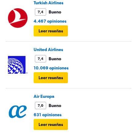
Turkish Airlines
Bueno
7,4
4.467 opiniones
Leer reseñas
United Airlines
Bueno
7,4
10.069 opiniones
Leer reseñas
Air Europa
Bueno
7,0
631 opiniones
Leer reseñas