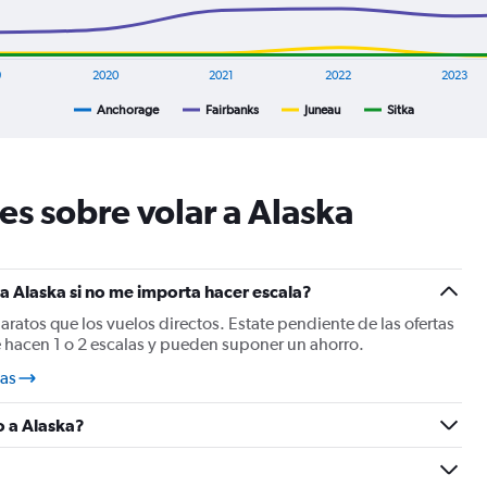
9
2020
2021
2022
2023
Anchorage
Fairbanks
Juneau
Sitka
es sobre volar a Alaska
a Alaska si no me importa hacer escala?
baratos que los vuelos directos. Estate pendiente de las ofertas
e hacen 1 o 2 escalas y pueden suponer un ahorro.
las
o a Alaska?