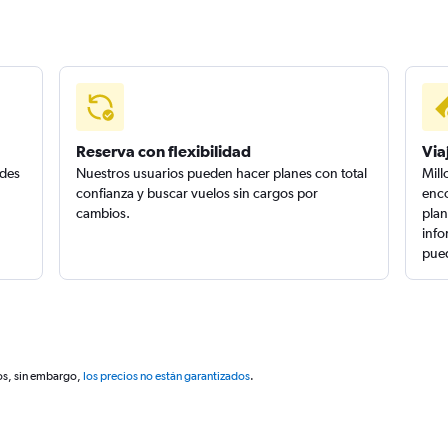
Reserva con flexibilidad
Via
edes
Nuestros usuarios pueden hacer planes con total
Mill
confianza y buscar vuelos sin cargos por
enco
cambios.
plan
info
pued
os, sin embargo,
los precios no están garantizados
.