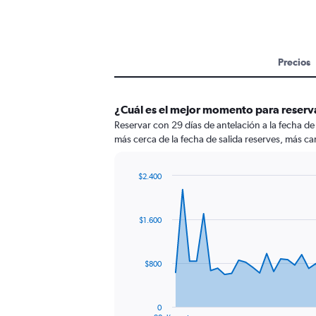
Precios
¿Cuál es el mejor momento para reserva
Reservar con 29 días de antelación a la fecha d
más cerca de la fecha de salida reserves, más car
$2.400
Chart
Chart
graphic.
with
91
$1.600
data
points.
The
$800
chart
has
1
0
End