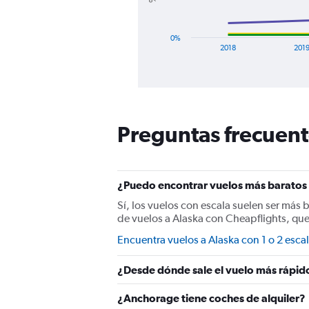
has
1
X
0%
axis
2018
201
displaying
End
categories.
of
Range:
interactive
8
chart
categories.
The
Preguntas frecuent
chart
has
1
Y
¿Puedo encontrar vuelos más baratos 
axis
displaying
Sí, los vuelos con escala suelen ser más 
%
de vuelos a Alaska con Cheapflights, qu
de
Encuentra vuelos a Alaska con 1 o 2 esca
popularidad.
Range:
0
¿Desde dónde sale el vuelo más rápid
to
120.
¿Anchorage tiene coches de alquiler?