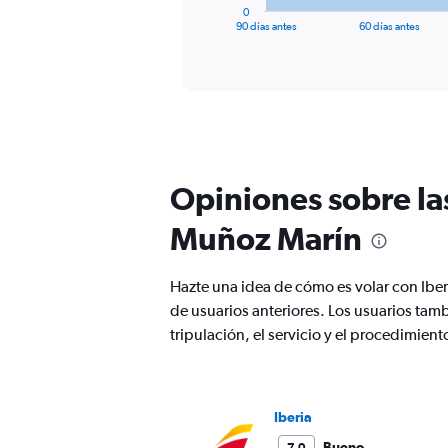
1
0
X
End
90 días antes
60 días antes
of
axis
interactive
displaying
chart
categories.
Range:
91
categories.
The
chart
Opiniones sobre la
has
1
Muñoz Marín
Y
axis
displaying
Hazte una idea de cómo es volar con Iber
values.
Range:
de usuarios anteriores. Los usuarios tam
0
tripulación, el servicio y el procedimie
to
3600.
Iberia
Bueno
7,0