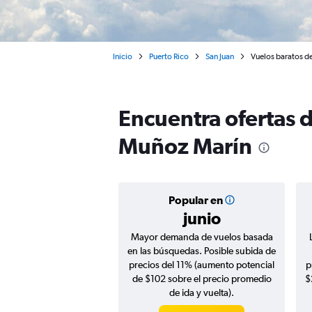
Inicio
Puerto Rico
San Juan
Vuelos baratos de
Encuentra ofertas d
Muñoz Marín
Popular en
junio
Mayor demanda de vuelos basada
en las búsquedas. Posible subida de
precios del 11% (aumento potencial
p
de $102 sobre el precio promedio
$
de ida y vuelta).