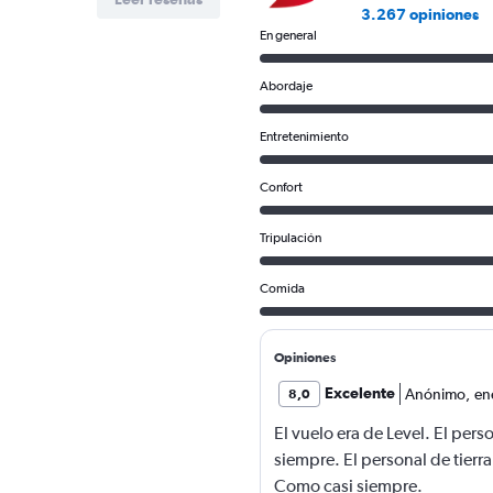
3.267 opiniones
En general
Abordaje
Entretenimiento
Confort
Tripulación
Comida
Opiniones
Excelente
Anónimo
,
en
8,0
El vuelo era de Level. El pe
siempre. El personal de tierra
Como casi siempre.