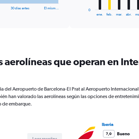
has
1
30 días antes
El mism…
0
X
End
ene.
feb.
mar.
abr.
ma
of
axis
interactive
displaying
chart
categories.
Range:
12
categories.
The
s aerolíneas que operan en Inte
chart
has
1
Y
axis
ia del Aeropuerto de Barcelona-El Prat al Aeropuerto Internaciona
displaying
bién han valorado las aerolíneas según las opciones de entretenim
values.
Range:
nto de embarque.
0
to
1200.
Iberia
Bueno
7,0
Leer reseñas