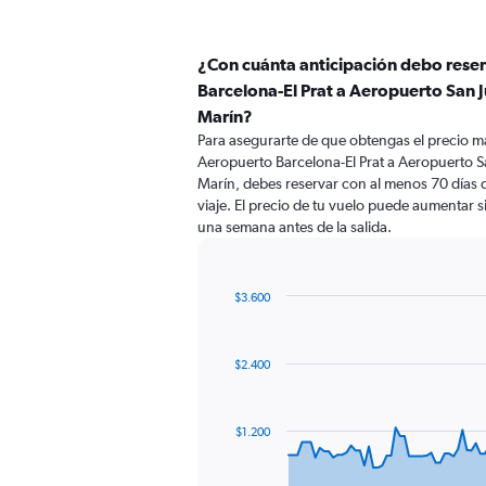
¿Con cuánta anticipación debo rese
Barcelona-El Prat a Aeropuerto San 
Marín?
Para asegurarte de que obtengas el precio m
Aeropuerto Barcelona-El Prat a Aeropuerto S
Marín, debes reservar con al menos 70 días de
viaje. El precio de tu vuelo puede aumentar si
una semana antes de la salida.
$3.600
Chart
Chart
graphic.
with
91
$2.400
data
points.
The
$1.200
chart
has