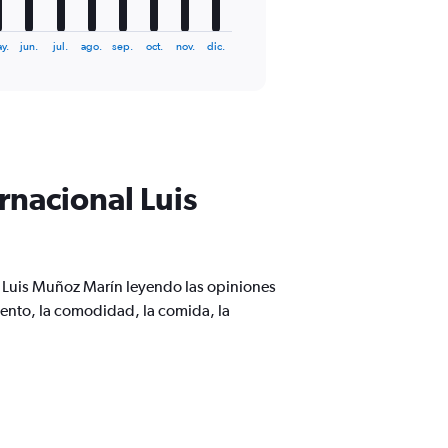
y.
jun.
jul.
ago.
sep.
oct.
nov.
dic.
rnacional Luis
l Luis Muñoz Marín leyendo las opiniones
iento, la comodidad, la comida, la