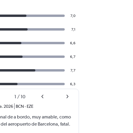
7,0
7,1
6,6
6,7
7,7
6,3
1
/
10
e. 2026
BCN
-
EZE
rsonal de a bordo, muy amable, como
 del aeropuerto de Barcelona, fatal.