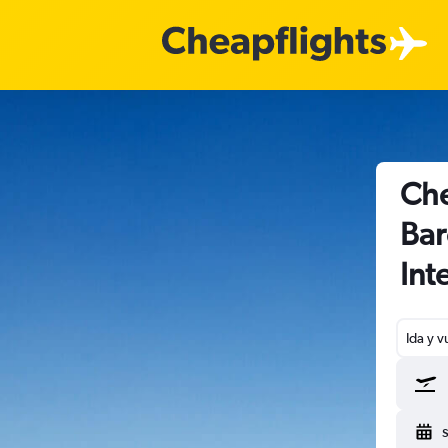
Che
Bar
Int
Ida y v