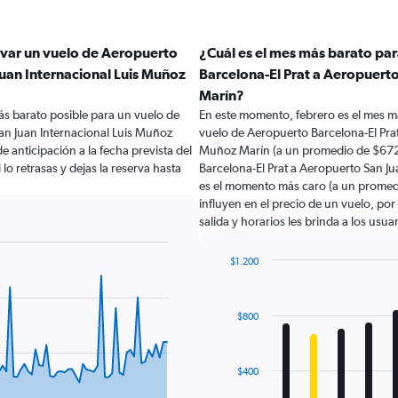
rvar un vuelo de Aeropuerto
¿Cuál es el mes más barato pa
Juan Internacional Luis Muñoz
Barcelona-El Prat a Aeropuerto
Marín?
ás barato posible para un vuelo de
En este momento, febrero es el mes m
an Juan Internacional Luis Muñoz
vuelo de Aeropuerto Barcelona-El Prat
 anticipación a la fecha prevista del
Muñoz Marín (a un promedio de $672)
 lo retrasas y dejas la reserva hasta
Barcelona-El Prat a Aeropuerto San Ju
es el momento más caro (a un promedi
influyen en el precio de un vuelo, po
salida y horarios les brinda a los usu
$1.200
Bar
Chart
graphic.
chart
with
$800
12
bars.
The
$400
chart