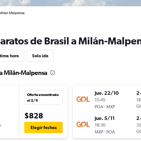
a Milán-Malpensa
baratos de Brasil a Milán-Malpe
tima hora
Solo ida
l a Milán-Malpensa
jue. 22/10
2 
Oferta encontrada
n
15:45
18
el 2/8
-
G
POA
MXP
$828
jue. 5/11
2 
n
18:30
32
Elegir fechas
-
G
MXP
POA