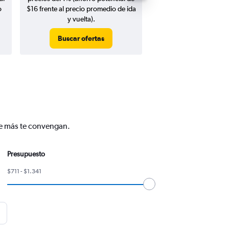
o
$16 frente al precio promedio de ida
y vuelta).
Buscar ofertas
Buscar ofert
ue más te convengan.
Presupuesto
$711 - $1.341