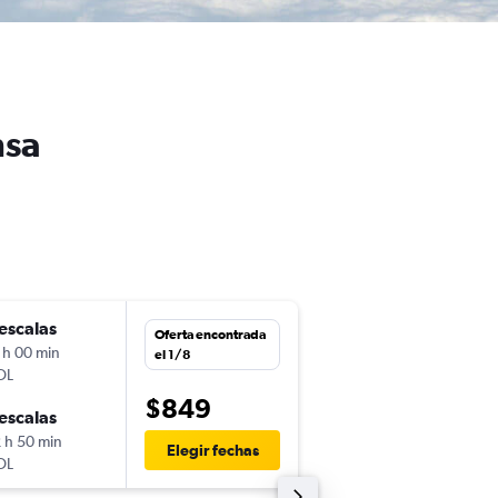
nsa
escalas
jue. 13/8
Oferta encontrada
 h 00 min
21:40
el 1/8
OL
-
POA
MXP
$849
escalas
mar. 1/9
 h 50 min
13:00
Elegir fechas
OL
-
MXP
POA