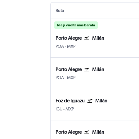
Ruta
Ida y vuelta más barata
Porto Alegre
Milán
Porto Alegre Salgado Filho
Milán-Malpensa
POA
-
MXP
Porto Alegre
Milán
Porto Alegre Salgado Filho
Milán-Malpensa
POA
-
MXP
Foz de Iguazu
Milán
Foz do Iguaçu
Milán-Malpensa
IGU
-
MXP
Porto Alegre
Milán