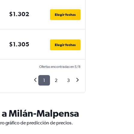
$1.302
Elegir fechas
$1.305
Elegir fechas
Ofertas encontradas en 5/8
1
2
3
l a Milán-Malpensa
ro gráfico de predicción de precios.