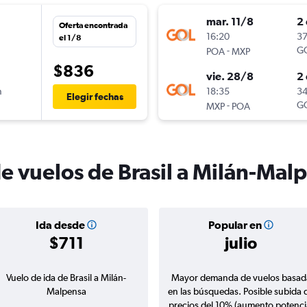
mar. 11/8
2 
Oferta encontrada
n
16:20
37
el 1/8
-
G
POA
MXP
$836
vie. 28/8
2 
n
18:35
34
Elegir fechas
-
G
MXP
POA
de vuelos de Brasil a Milán-Mal
Ida desde
Popular en
$711
julio
Vuelo de ida de Brasil a Milán-
Mayor demanda de vuelos basad
Malpensa
en las búsquedas. Posible subida 
precios del 10% (aumento potenci