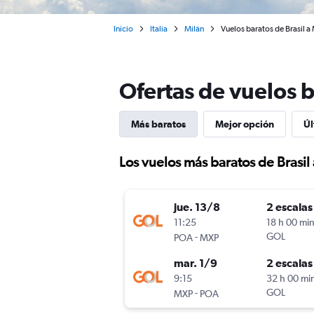
Inicio
Italia
Milán
Vuelos baratos de Brasil 
Ofertas de vuelos 
Más baratos
Mejor opción
Úl
Los vuelos más baratos de Brasi
jue. 13/8
2 escalas
11:25
18 h 00 mi
-
GOL
POA
MXP
mar. 1/9
2 escalas
9:15
32 h 00 mi
-
GOL
MXP
POA