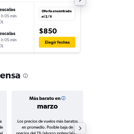
escalas
jue. 13/8
Oferta encontrada
 h 05 min
15:45
el 2/8
OL
-
POA
MXP
$850
escalas
mar. 1/9
 h 05 min
6:45
Elegir fechas
OL
-
MXP
POA
pensa
Más barato en
Precio prom
marzo
$939
a
Los precios de vuelos más baratos
Promedio de vuelos de 
de
en promedio. Posible baja de
en agosto 20
al
precios del 1% (ahorro potencial de