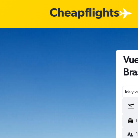
Vue
Bra
Ida y v