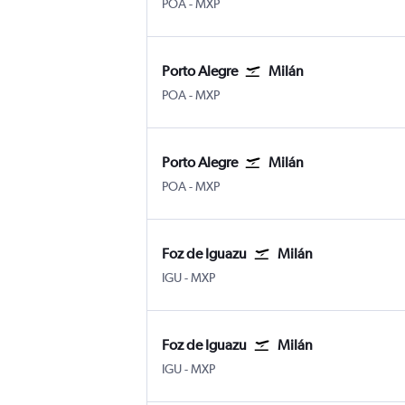
Porto Alegre Salgado Filho
Milán-Malpensa
POA
-
MXP
Porto Alegre
Milán
Porto Alegre Salgado Filho
Milán-Malpensa
POA
-
MXP
Porto Alegre
Milán
Porto Alegre Salgado Filho
Milán-Malpensa
POA
-
MXP
Foz de Iguazu
Milán
Foz do Iguaçu
Milán-Malpensa
IGU
-
MXP
Foz de Iguazu
Milán
Foz do Iguaçu
Milán-Malpensa
IGU
-
MXP