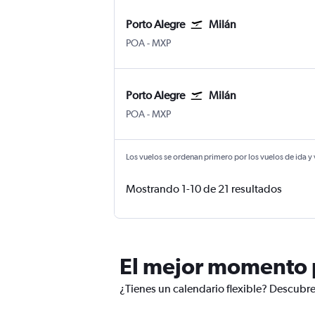
Porto Alegre
Milán
Porto Alegre Salgado Filho
Milán-Malpensa
POA
-
MXP
Porto Alegre
Milán
Porto Alegre Salgado Filho
Milán-Malpensa
POA
-
MXP
Los vuelos se ordenan primero por los vuelos de ida y
Mostrando 1-10 de 21 resultados
El mejor momento p
¿Tienes un calendario flexible? Descubre