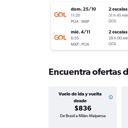
dom. 25/10
2 escalas
11:20
31 h 45 mi
-
GOL
POA
MXP
mié. 4/11
2 escalas
6:55
28 h 00 mi
-
GOL
MXP
POA
Encuentra ofertas 
Vuelo de ida y vuelta
desde
$836
De Brasil a Milán-Malpensa