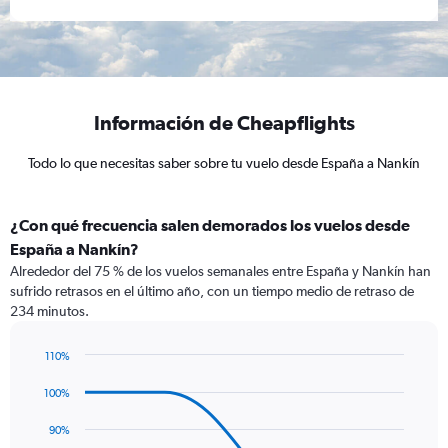
Información de Cheapflights
Todo lo que necesitas saber sobre tu vuelo desde España a Nankín
¿Con qué frecuencia salen demorados los vuelos desde
España a Nankín?
Alrededor del 75 % de los vuelos semanales entre España y Nankín han
sufrido retrasos en el último año, con un tiempo medio de retraso de
234 minutos.
110%
Line
Chart
graphic.
chart
100%
with
4
90%
data