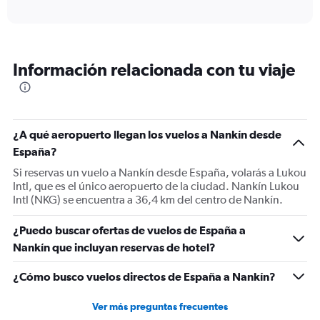
axis
interactive
displaying
chart
categories.
Range:
4
Información relacionada con tu viaje
categories.
The
chart
has
1
¿A qué aeropuerto llegan los vuelos a Nankín desde
Y
España?
axis
displaying
Si reservas un vuelo a Nankín desde España, volarás a Lukou
values.
Intl, que es el único aeropuerto de la ciudad. Nankín Lukou
Range:
Intl (NKG) se encuentra a 36,4 km del centro de Nankín.
0
to
¿Puedo buscar ofertas de vuelos de España a
120.
Nankín que incluyan reservas de hotel?
¿Cómo busco vuelos directos de España a Nankín?
Ver más preguntas frecuentes