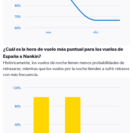
points.
80%
The
70%
chart
has
60%
1
End
nov.
dic.
of
X
interactive
axis
chart
displaying
¿Cuál es la hora de vuelo más puntual para los vuelos de
categories.
España a Nankín?
Range:
Históricamente, los vuelos de noche tienen menos probabilidades de
4
retrasarse, mientras que los vuelos por la noche tienden a sufrir retrasos
categories.
con más frecuencia.
The
chart
has
120%
1
Bar
Chart
Y
graphic.
chart
with
axis
80%
3
displaying
bars.
values.
Range:
The
40%
60
chart
to