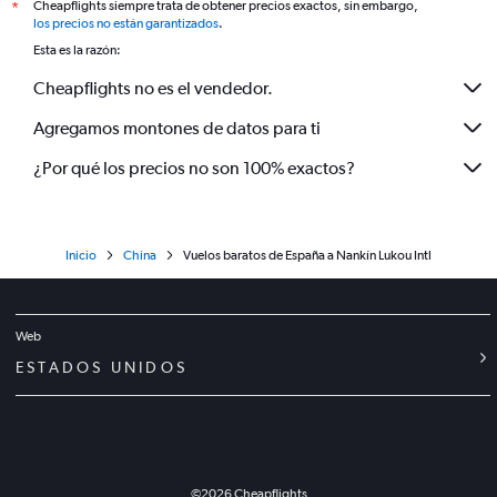
Cheapflights siempre trata de obtener precios exactos, sin embargo,
*
los precios no están garantizados
.
Esta es la razón:
Cheapflights no es el vendedor.
Agregamos montones de datos para ti
¿Por qué los precios no son 100% exactos?
Inicio
China
Vuelos baratos de España a Nankín Lukou Intl
Web
ESTADOS UNIDOS
©
2026
Cheapflights