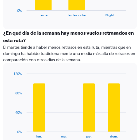
has
110.
1
0%
X
End
Tarde
Tarde-noche
Night
of
axis
interactive
displaying
chart
categories.
¿En qué día de la semana hay menos vuelos retrasados en
Range:
esta ruta?
3
El martes tiende a haber menos retrasos en esta ruta, mientras que en
categories.
domingo ha habido tradicionalmente una media más alta de retrasos en
The
comparación con otros días de la semana.
chart
has
1
120%
Y
Bar
Chart
graphic.
chart
axis
with
displaying
80%
4
values.
bars.
Range:
0
The
40%
to
chart
120.
has
1
0%
X
End
lun.
mar.
jue.
dom.
of