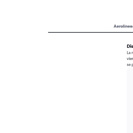
Aerolínea
Di
La 
vie
se 