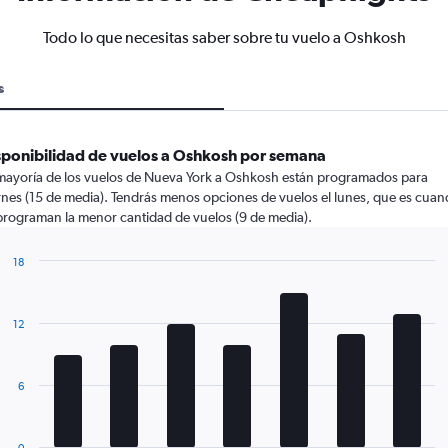
Todo lo que necesitas saber sobre tu vuelo a Oshkosh
s
sponibilidad de vuelos a Oshkosh por semana
mayoría de los vuelos de Nueva York a Oshkosh están programados para
rnes (15 de media). Tendrás menos opciones de vuelos el lunes, que es cua
programan la menor cantidad de vuelos (9 de media).
18
Bar
Chart
graphic.
chart
with
12
7
bars.
The
6
chart
has
1