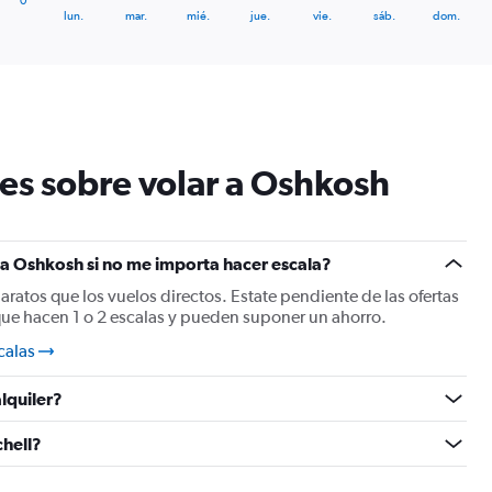
0
X
End
lun.
mar.
mié.
jue.
vie.
sáb.
dom.
of
axis
interactive
displaying
chart
categories.
Range:
7
categories.
The
es sobre volar a Oshkosh
chart
has
1
Y
a Oshkosh si no me importa hacer escala?
axis
displaying
baratos que los vuelos directos. Estate pendiente de las ofertas
values.
ue hacen 1 o 2 escalas y pueden suponer un ahorro.
Range:
0
calas
to
18.
lquiler?
hell?