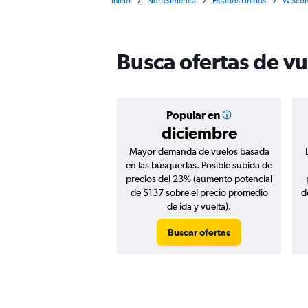
Inicio
Norteamérica
Estados Unidos
Wiscon
Busca ofertas de v
Popular en
diciembre
Mayor demanda de vuelos basada
en las búsquedas. Posible subida de
precios del 23% (aumento potencial
de $137 sobre el precio promedio
d
de ida y vuelta).
Buscar ofertas