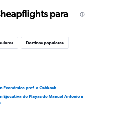
Cheapflights para
pulares
Destinos populares
en Económica pref. a Oshkosh
en Ejecutiva de Playas de Manuel Antonio a
h