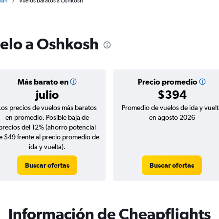
sin
Vuelos baratos a Oshkosh
uelo a Oshkosh
Más barato en
Precio promedio
julio
$394
Los precios de vuelos más baratos
Promedio de vuelos de ida y vuelt
en promedio. Posible baja de
en agosto 2026
precios del 12% (ahorro potencial
e $49 frente al precio promedio de
ida y vuelta).
Buscar ofertas
Buscar ofertas
Información de Cheapflights