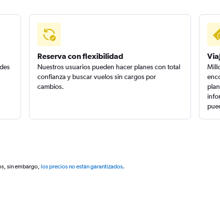
Reserva con flexibilidad
Via
edes
Nuestros usuarios pueden hacer planes con total
Mill
confianza y buscar vuelos sin cargos por
enco
cambios.
plan
info
pued
os, sin embargo,
los precios no están garantizados
.