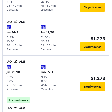
7:15
23:30
23 h 40 min
41 h 50 min
Elegir fechas
2 escalas
2 escalas
UIO
AMS
lun. 14/9
lun. 19/10
0:35
-
11:00
-
$1.273
10:20
23:25
26 h 45 min
19 h 25 min
Elegir fechas
2 escalas
1 escala
UIO
AMS
jue. 29/10
sáb. 7/11
0:35
-
9:15
-
$1.273
8:05
0:30
25 h 30 min
45 h 15 min
Elegir fechas
2 escalas
2 escalas
Ida más barata
UIO
AMS