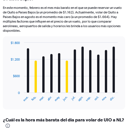
En este momento, febrero es el mes más barato en el que se puede reservar un vuelo
de Quito a Países Bajos (a un promedio de $1.162). Actualmente, volar de Quito a
Países Bajos en agosto es el momento más caro (a un promedio de $1.664). Hay
múltiples factores que influyen en el precio de un vuelo, por lo que comparar
aerolíneas, aeropuertos de salida y horarios les brinda a los usuarios más opciones
disponibles.
$1.800
Bar
Chart
graphic.
chart
with
$1.200
12
bars.
$600
The
chart
has
0
1
mar.
jun.
sep.
dic.
ene.
abr.
jul.
oct.
feb.
may.
ago.
nov.
X
End
of
axis
interactive
displaying
chart
categories.
¿Cuál es la hora más barata del día para volar de UIO a NL?
Range:
12