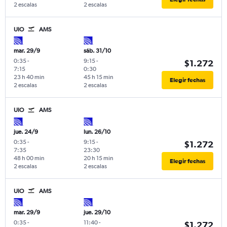
2 escalas
2 escalas
UIO
AMS
mar. 29/9
sáb. 31/10
0:35
-
9:15
-
$1.272
7:15
0:30
23 h 40 min
45 h 15 min
Elegir fechas
2 escalas
2 escalas
UIO
AMS
jue. 24/9
lun. 26/10
0:35
-
9:15
-
$1.272
7:35
23:30
48 h 00 min
20 h 15 min
Elegir fechas
2 escalas
2 escalas
UIO
AMS
mar. 29/9
jue. 29/10
0:35
-
11:40
-
$1.272