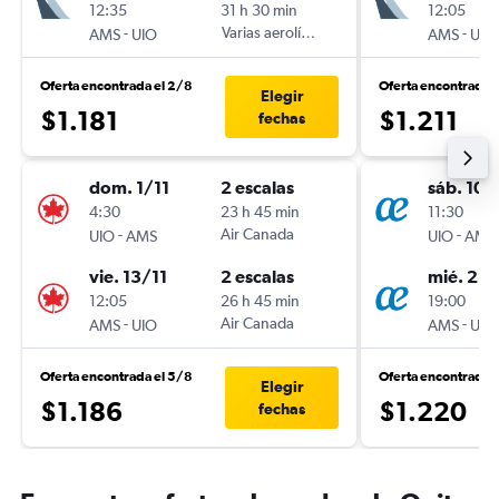
12:35
31 h 30 min
12:05
-
Varias aerolíneas
-
AMS
UIO
AMS
UIO
Oferta encontrada el 2/8
Oferta encontrada 
Elegir
$1.181
$1.211
fechas
dom. 1/11
2 escalas
sáb. 10/
4:30
23 h 45 min
11:30
-
Air Canada
-
UIO
AMS
UIO
AMS
vie. 13/11
2 escalas
mié. 21/
12:05
26 h 45 min
19:00
-
Air Canada
-
AMS
UIO
AMS
UIO
Oferta encontrada el 5/8
Oferta encontrada 
Elegir
$1.186
$1.220
fechas