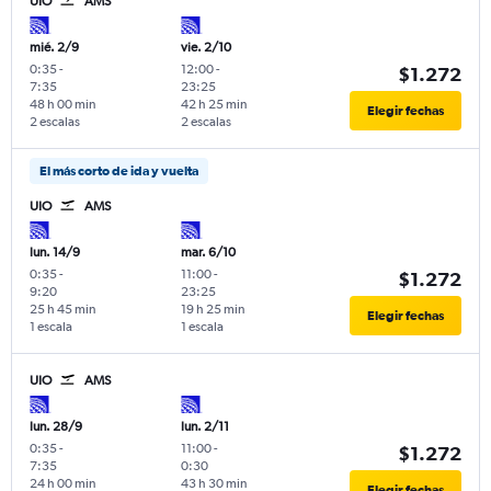
UIO
AMS
mié. 2/9
vie. 2/10
0:35
-
12:00
-
$1.272
7:35
23:25
48 h 00 min
42 h 25 min
Elegir fechas
2 escalas
2 escalas
El más corto de ida y vuelta
UIO
AMS
lun. 14/9
mar. 6/10
0:35
-
11:00
-
$1.272
9:20
23:25
25 h 45 min
19 h 25 min
Elegir fechas
1 escala
1 escala
UIO
AMS
lun. 28/9
lun. 2/11
0:35
-
11:00
-
$1.272
7:35
0:30
24 h 00 min
43 h 30 min
Elegir fechas