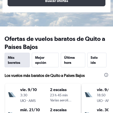
Buscar ofertas
Ofertas de vuelos baratos de Quito a
Países Bajos
Más
Mejor
Última
Solo
baratos
opción
hora
ida
Los vuelos más baratos de Quito a Países Bajos
vie. 9/10
2 escalas
vie. 9/1
3:30
23 h 45 min
18:50
-
Varias aerolíneas
-
UIO
AMS
UIO
AMS
mié. 21/10
2 escalas
vie. 30/