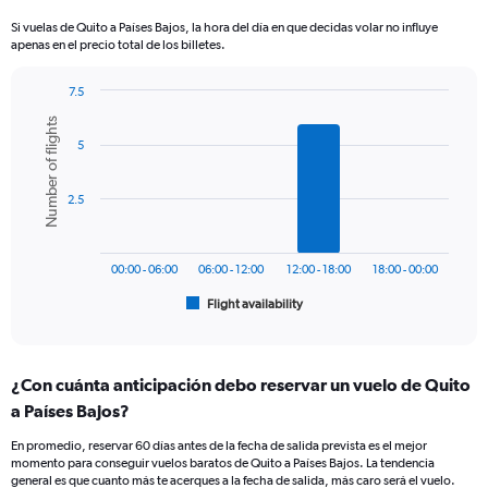
categories.
Si vuelas de Quito a Países Bajos, la hora del día en que decidas volar no influye
The
apenas en el precio total de los billetes.
chart
has
7.5
1
Bar
Chart
Y
Number of flights
graphic.
chart
axis
5
with
displaying
6
values.
bars.
Range:
2.5
0
The
to
chart
1800.
has
00:00 - 06:00
06:00 - 12:00
12:00 - 18:00
18:00 - 00:00
1
Flight availability
X
End
of
axis
interactive
displaying
chart
categories.
¿Con cuánta anticipación debo reservar un vuelo de Quito
Range:
a Países Bajos?
6
categories.
En promedio, reservar 60 días antes de la fecha de salida prevista es el mejor
The
momento para conseguir vuelos baratos de Quito a Países Bajos. La tendencia
chart
general es que cuanto más te acerques a la fecha de salida, más caro será el vuelo.