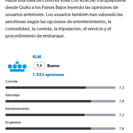
Hazte una idea de cómo es volar con KLM,Air EuropayIberia
has
desde Quito a los Países Bajos leyendo las opiniones de
1
usuarios anteriores. Los usuarios también han valorado las
Y
axis
aerolíneas según las opciones de entretenimiento, la
displaying
comodidad, la comida, la tripulación, el servicio y el
values.
procedimiento de embarque.
Range:
0
to
3000.
KLM
Bueno
7,8
1.553 opiniones
Comida
7,3
Abordaje
7,8
Entretenimiento
7,2
En general
7,8