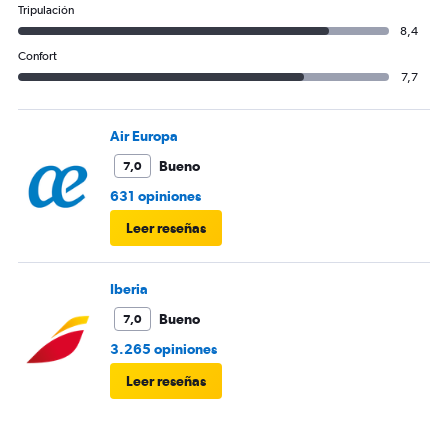
Tripulación
8,4
Confort
7,7
Air Europa
Bueno
7,0
631 opiniones
Leer reseñas
Iberia
Bueno
7,0
3.265 opiniones
Leer reseñas