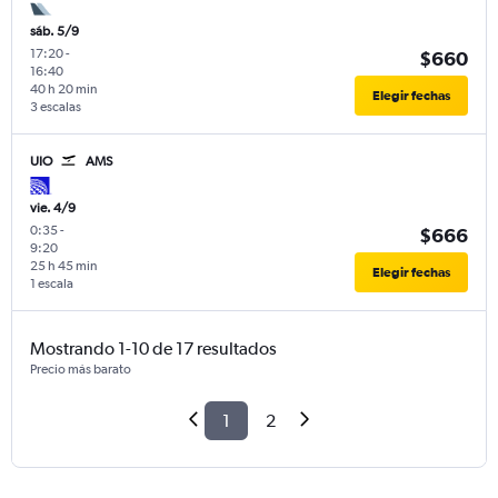
sáb. 5/9
17:20
-
$660
16:40
40 h 20 min
Elegir fechas
3 escalas
UIO
AMS
vie. 4/9
0:35
-
$666
9:20
25 h 45 min
Elegir fechas
1 escala
Mostrando 1-10 de 17 resultados
Precio más barato
1
2