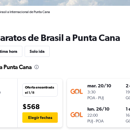
rasil a Internacional de Punta Cana
aratos de Brasil a Punta Cana
tima hora
Solo ida
 a Punta Cana
mar. 20/10
2 
Oferta encontrada
n
3:30
19
el 1/8
POA
-
PUJ
G
$568
lun. 26/10
1 
n
22:00
16
Elegir fechas
PUJ
-
POA
G