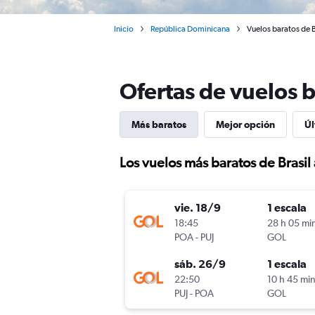
Inicio
República Dominicana
Vuelos baratos de B
Ofertas de vuelos b
Más baratos
Mejor opción
Úl
Los vuelos más baratos de Brasil
vie. 18/9
1 escala
18:45
28 h 05 mi
POA
-
PUJ
GOL
sáb. 26/9
1 escala
22:50
10 h 45 mi
PUJ
-
POA
GOL