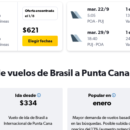
mar. 22/9
1 
Oferta encontrada
n
5:05
13
el 1/8
líneas
POA
-
PUJ
Va
$621
mar. 29/9
1 
n
18:40
24
Elegir fechas
líneas
PUJ
-
POA
Va
e vuelos de Brasil a Punta Cana
Ida desde
Popular en
$334
enero
Vuelo de ida de Brasil a
Mayor demanda de vuelos basad
Internacional de Punta Cana
en las búsquedas. Posible subida 
precios del 13% (aumento potenci