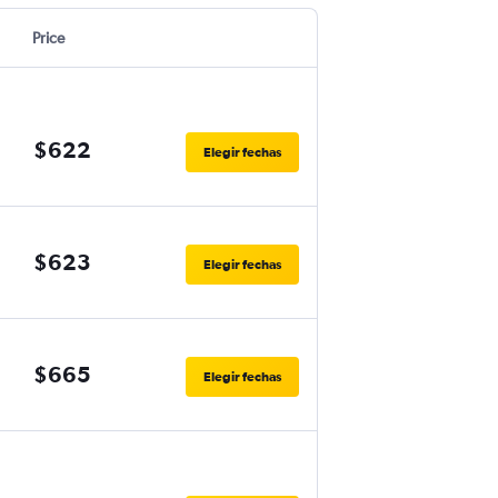
Price
$622
Elegir fechas
$623
Elegir fechas
$665
Elegir fechas