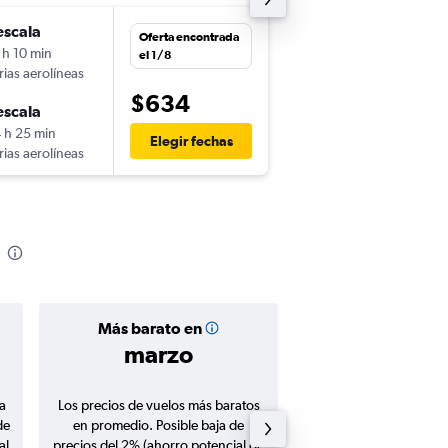
escala
Oferta encontrada
 h 10 min
el 1/8
rias aerolíneas
$634
escala
 h 25 min
Elegir fechas
rias aerolíneas
Más barato en
Precio prom
marzo
$407
a
Los precios de vuelos más baratos
Promedio de vuelos de 
de
en promedio. Posible baja de
en agosto 20
al
precios del 2% (ahorro potencial de