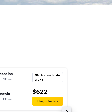
escalas
dom. 6/9
Oferta encontrada
 h 20 min
1:20
el 2/8
OL
POA
-
PUJ
$622
escala
dom. 13/9
 h 00 min
12:55
Elegir fechas
OL
PUJ
-
POA