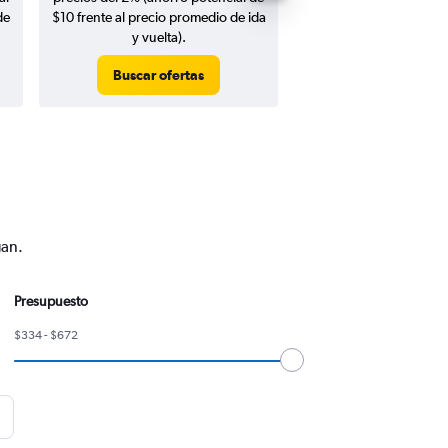
de
$10 frente al precio promedio de ida
y vuelta).
Buscar ofertas
Buscar ofert
gan.
Presupuesto
$334 - $672