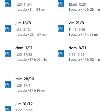
1:20
-
11:54
12:55
-
0:20
1 escala
11 h 34 min
1 escala
10 h 25 min
jue. 13/8
vie. 21/8
1:15
-
2:12
11:46
-
0:15
1 escala
25 h 57 min
1 escala
11 h 29 min
dom. 1/11
dom. 8/11
1:30
-
17:35
5:33
-
0:25
1 escala
17 h 05 min
1 escala
17 h 52 min
mié. 28/10
1:25
-
17:41
1 escala
17 h 16 min
jue. 31/12
9:00
-
12:33