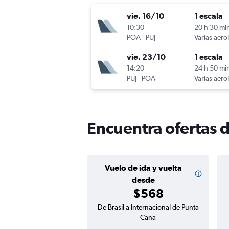
vie. 16/10
1 escala
10:30
20 h 30 mi
POA
-
PUJ
Varias aero
vie. 23/10
1 escala
14:20
24 h 50 mi
PUJ
-
POA
Varias aero
Encuentra ofertas d
Vuelo de ida y vuelta
desde
$568
De Brasil a Internacional de Punta
Cana