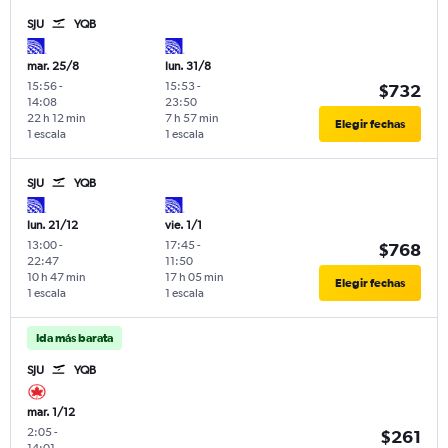
SJU
YQB
mar. 25/8
lun. 31/8
15:56
-
15:53
-
$732
14:08
23:50
22 h 12 min
7 h 57 min
Elegir fechas
1 escala
1 escala
SJU
YQB
lun. 21/12
vie. 1/1
13:00
-
17:45
-
$768
22:47
11:50
10 h 47 min
17 h 05 min
Elegir fechas
1 escala
1 escala
Ida más barata
SJU
YQB
mar. 1/12
2:05
-
$261
14:01