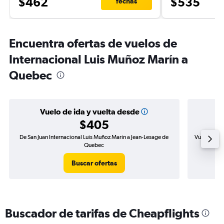
$462
$535
fechas
Encuentra ofertas de vuelos de
Internacional Luis Muñoz Marín a
Quebec
Vuelo de ida y vuelta desde
$405
De San Juan Internacional Luis Muñoz Marín a Jean-Lesage de
Vuelo de id
Quebec
Buscar ofertas
Buscador de tarifas de Cheapflights