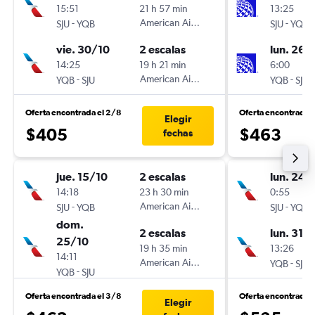
15:51
21 h 57 min
13:25
-
American Airlines
-
SJU
YQB
SJU
YQB
vie. 30/10
2 escalas
lun. 26/
14:25
19 h 21 min
6:00
-
American Airlines
-
YQB
SJU
YQB
SJU
Oferta encontrada el 2/8
Oferta encontrada 
Elegir
$405
$463
fechas
jue. 15/10
2 escalas
lun. 24/
14:18
23 h 30 min
0:55
-
American Airlines
-
SJU
YQB
SJU
YQB
dom.
2 escalas
lun. 31/
25/10
19 h 35 min
13:26
14:11
American Airlines
-
YQB
SJU
-
YQB
SJU
Oferta encontrada el 3/8
Oferta encontrada 
Elegir