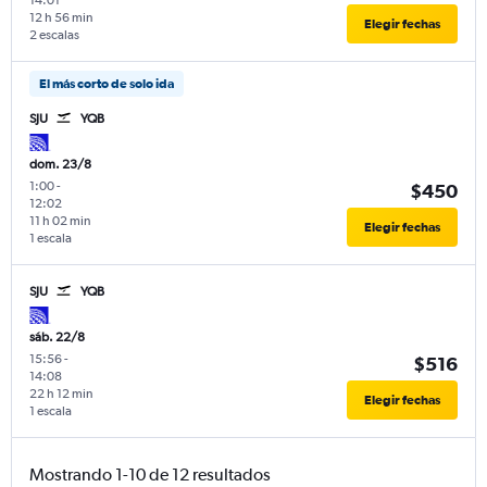
12 h 56 min
Elegir fechas
2 escalas
El más corto de solo ida
SJU
YQB
dom. 23/8
1:00
-
$450
12:02
11 h 02 min
Elegir fechas
1 escala
SJU
YQB
sáb. 22/8
15:56
-
$516
14:08
22 h 12 min
Elegir fechas
1 escala
Mostrando 1-10 de 12 resultados