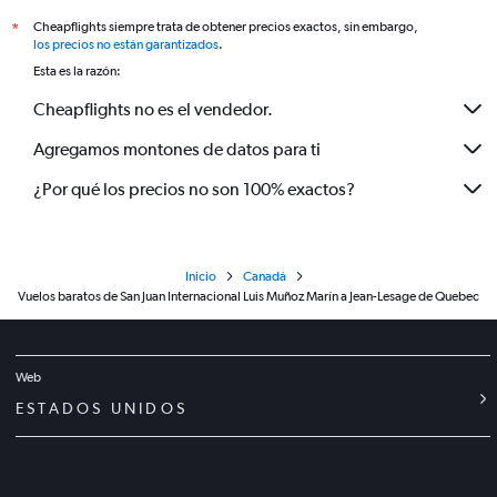
Cheapflights siempre trata de obtener precios exactos, sin embargo,
*
los precios no están garantizados
.
Esta es la razón:
Cheapflights no es el vendedor.
Agregamos montones de datos para ti
¿Por qué los precios no son 100% exactos?
Inicio
Canadá
Vuelos baratos de San Juan Internacional Luis Muñoz Marín a Jean-Lesage de Quebec
Web
ESTADOS UNIDOS