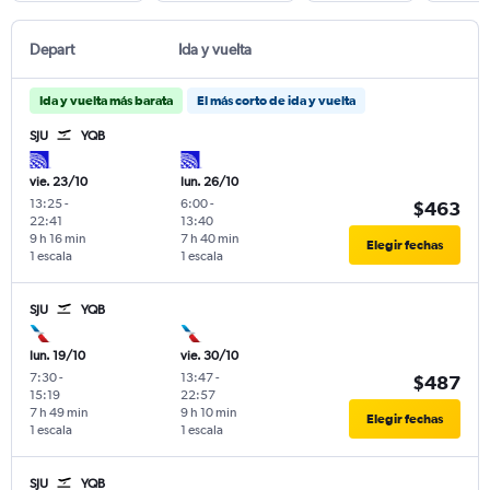
Depart
Ida y vuelta
Ida y vuelta más barata
El más corto de ida y vuelta
SJU
YQB
vie. 23/10
lun. 26/10
13:25
-
6:00
-
$463
22:41
13:40
9 h 16 min
7 h 40 min
Elegir fechas
1 escala
1 escala
SJU
YQB
lun. 19/10
vie. 30/10
7:30
-
13:47
-
$487
15:19
22:57
7 h 49 min
9 h 10 min
Elegir fechas
1 escala
1 escala
SJU
YQB