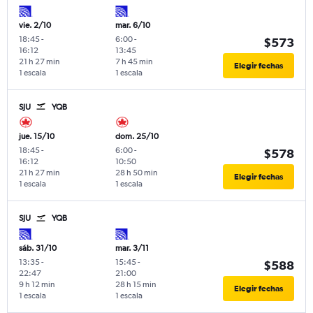
vie. 2/10
mar. 6/10
18:45
-
6:00
-
$573
16:12
13:45
21 h 27 min
7 h 45 min
Elegir fechas
1 escala
1 escala
SJU
YQB
jue. 15/10
dom. 25/10
18:45
-
6:00
-
$578
16:12
10:50
21 h 27 min
28 h 50 min
Elegir fechas
1 escala
1 escala
SJU
YQB
sáb. 31/10
mar. 3/11
13:35
-
15:45
-
$588
22:47
21:00
9 h 12 min
28 h 15 min
Elegir fechas
1 escala
1 escala