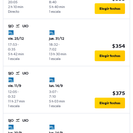
20:05
8:40
2 h 10 min
5 h 40 min
Elegir fechas
Directo
1 escala
SJO
UIO
vie. 25/12
jue. 31/12
17:53
-
18:32
-
$354
0:35
7:02
5 h 42 min
13 h 30 min
Elegir fechas
1 escala
1 escala
SJO
UIO
vie. 11/9
lun. 14/9
12:05
-
3:07
-
$375
0:32
7:10
11 h 27 min
5 h 03 min
Elegir fechas
1 escala
1 escala
SJO
UIO