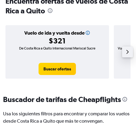
Encuentra ofertas de vuelos de Costa
Rica a Quito
Vuelo de ida y vuelta desde
$321
De Costa Rica a Quito Internacional Mariscal Sucre
Vuelo de ida
Buscar ofertas
Buscador de tarifas de Cheapflights
Usa los siguientes filtros para encontrar y comparar los vuelos
desde Costa Rica a Quito que más te convengan.