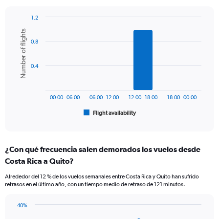
has
1
1.2
Y
Bar
Chart
axis
Number of flights
graphic.
chart
displaying
0.8
with
values.
6
bars.
Range:
0.4
0
The
to
chart
360.
has
00:00 - 06:00
06:00 - 12:00
12:00 - 18:00
18:00 - 00:00
1
Flight availability
X
End
of
axis
interactive
displaying
chart
categories.
¿Con qué frecuencia salen demorados los vuelos desde
Range:
Costa Rica a Quito?
6
categories.
Alrededor del 12 % de los vuelos semanales entre Costa Rica y Quito han sufrido
The
retrasos en el último año, con un tiempo medio de retraso de 121 minutos.
chart
has
40%
1
Line
Chart
Y