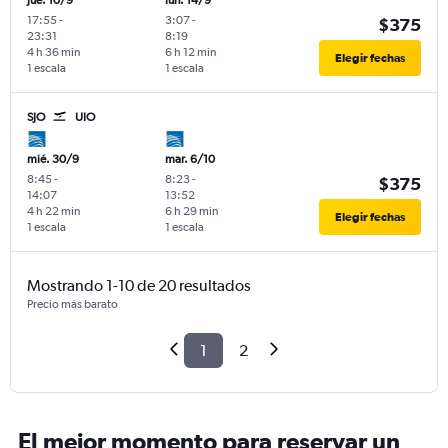
jue. 10/9
lun. 14/9
17:55
-
3:07
-
$375
23:31
8:19
4 h 36 min
6 h 12 min
Elegir fechas
1 escala
1 escala
SJO
UIO
mié. 30/9
mar. 6/10
8:45
-
8:23
-
$375
14:07
13:52
4 h 22 min
6 h 29 min
Elegir fechas
1 escala
1 escala
Mostrando 1-10 de 20 resultados
Precio más barato
1
2
El mejor momento para reservar un