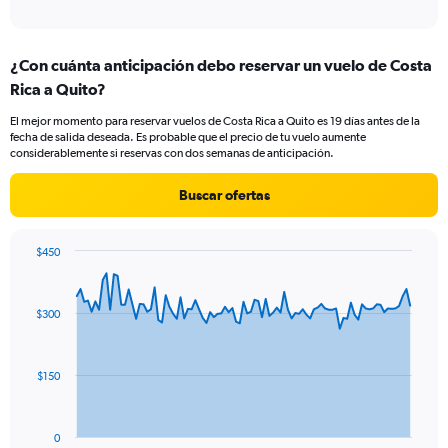
of
axis
interactive
displaying
chart
categories.
¿Con cuánta anticipación debo reservar un vuelo de Costa
Range:
Rica a Quito?
2
categories.
El mejor momento para reservar vuelos de Costa Rica a Quito es 19 días antes de la
The
fecha de salida deseada. Es probable que el precio de tu vuelo aumente
chart
considerablemente si reservas con dos semanas de anticipación.
has
1
Buscar ofertas
Y
axis
displaying
$450
values.
Chart
Chart
Range:
graphic.
with
0
91
$300
to
data
points.
45.
The
$150
chart
has
1
0