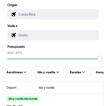
Origen
Vuela a
Presupuesto
$153 - $375
Aerolíneas
Ida y vuelta
Escalas
Aerop
Depart
Ida y vuelta
Ida y vuelta más barata