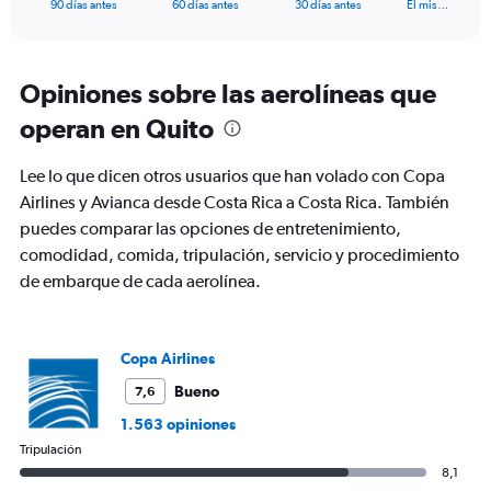
X
End
90 días antes
60 días antes
30 días antes
El mis…
of
axis
interactive
displaying
chart
categories.
Range:
Opiniones sobre las aerolíneas que
91
operan en Quito
categories.
The
chart
Lee lo que dicen otros usuarios que han volado con Copa
has
Airlines y Avianca desde Costa Rica a Costa Rica. También
1
puedes comparar las opciones de entretenimiento,
Y
axis
comodidad, comida, tripulación, servicio y procedimiento
displaying
de embarque de cada aerolínea.
values.
Range:
0
to
Copa Airlines
450.
Bueno
7,6
1.563 opiniones
Tripulación
8,1