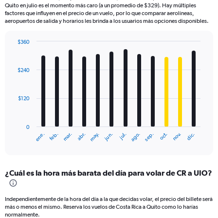
Quito en julio es el momento más caro (a un promedio de $329). Hay múltiples
factores que influyen en el precio de un vuelo, por lo que comparar aerolíneas,
aeropuertos de salida y horarios les brinda a los usuarios más opciones disponibles.
$360
Bar
Chart
graphic.
chart
with
$240
12
bars.
$120
The
chart
has
0
1
mar.
jun.
sep.
dic.
ene.
abr.
jul.
oct.
feb.
may.
ago.
nov.
X
End
of
axis
interactive
displaying
chart
categories.
¿Cuál es la hora más barata del día para volar de CR a UIO?
Range:
12
categories.
Independientemente de la hora del día a la que decidas volar, el precio del billete será
The
más o menos el mismo. Reserva los vuelos de Costa Rica a Quito como lo harías
chart
normalmente.