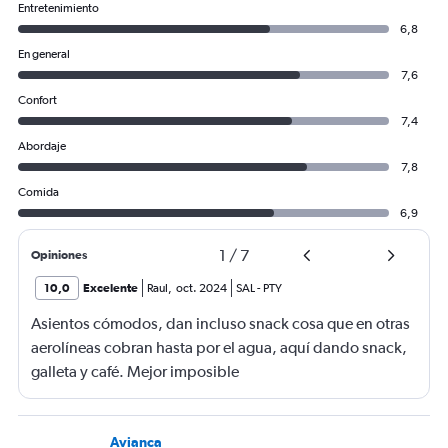
Entretenimiento
6,8
En general
7,6
Confort
7,4
Abordaje
7,8
Comida
6,9
1
/
7
Opiniones
10,0
Excelente
Raul
,
oct. 2024
SAL
-
PTY
Asientos cómodos, dan incluso snack cosa que en otras
aerolíneas cobran hasta por el agua, aquí dando snack,
galleta y café. Mejor imposible
Avianca