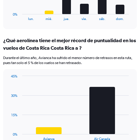
60.
chart
has
1
0%
X
End
lun.
mié.
jue.
vie.
sáb.
dom.
of
axis
interactive
displaying
chart
categories.
¿Qué aerolínea tiene el mejor récord de puntualidad en los
Range:
vuelos de Costa Rica Costa Rica a ?
6
categories.
Durante el último año, Avianca ha sufrido el menor número de retrasos en esta ruta,
The
pues tan solo el 5 % de los vuelos se han retrasado.
chart
has
45%
1
Bar
Chart
Y
graphic.
chart
axis
with
displaying
30%
2
values.
bars.
Range:
0
The
15%
to
chart
45.
has
1
0%
X
End
Avianca
Air Canada