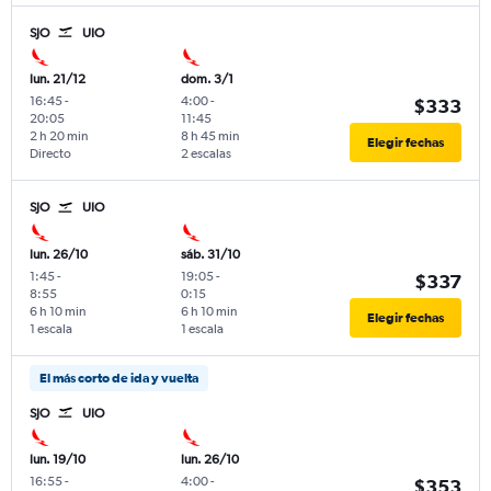
SJO
UIO
lun. 21/12
dom. 3/1
16:45
-
4:00
-
$333
20:05
11:45
2 h 20 min
8 h 45 min
Elegir fechas
Directo
2 escalas
SJO
UIO
lun. 26/10
sáb. 31/10
1:45
-
19:05
-
$337
8:55
0:15
6 h 10 min
6 h 10 min
Elegir fechas
1 escala
1 escala
El más corto de ida y vuelta
SJO
UIO
lun. 19/10
lun. 26/10
16:55
-
4:00
-
$353