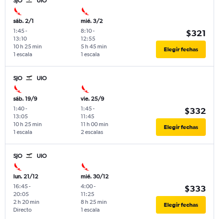
SJO
UIO
sáb. 2/1
mié. 3/2
1:45
-
8:10
-
$321
13:10
12:55
10 h 25 min
5 h 45 min
Elegir fechas
1 escala
1 escala
SJO
UIO
sáb. 19/9
vie. 25/9
1:40
-
1:45
-
$332
13:05
11:45
10 h 25 min
11 h 00 min
Elegir fechas
1 escala
2 escalas
SJO
UIO
lun. 21/12
mié. 30/12
16:45
-
4:00
-
$333
20:05
11:25
2 h 20 min
8 h 25 min
Elegir fechas
Directo
1 escala