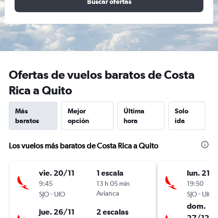
Buscar ofertas
Ofertas de vuelos baratos de Costa
Rica a Quito
Más
Mejor
Última
Solo
baratos
opción
hora
ida
Los vuelos más baratos de Costa Rica a Quito
vie. 20/11
1 escala
lun. 21/
9:45
13 h 05 min
19:50
-
Avianca
-
SJO
UIO
SJO
UIO
dom.
jue. 26/11
2 escalas
27/12