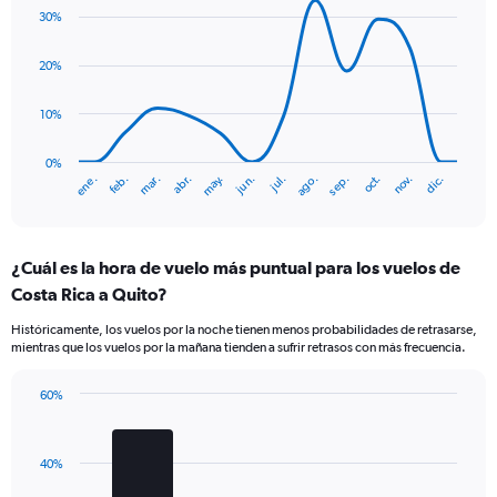
graphic.
chart
axis
30%
with
displaying
14
Number
data
20%
of
points.
flights.
10%
Range:
The
0
chart
to
has
0%
ene.
abr.
jul.
oct.
mar.
jun.
sep.
dic.
feb.
may.
ago.
nov.
1.2.
1
End
of
X
interactive
axis
chart
displaying
¿Cuál es la hora de vuelo más puntual para los vuelos de
categories.
Range:
Costa Rica a Quito?
14
Históricamente, los vuelos por la noche tienen menos probabilidades de retrasarse,
categories.
mientras que los vuelos por la mañana tienden a sufrir retrasos con más frecuencia.
The
chart
has
60%
Bar
1
Chart
graphic.
chart
Y
with
axis
40%
3
displaying
bars.