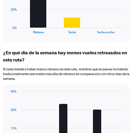
values.
Range:
The
20%
0
chart
to
has
40.
1
0%
X
End
Mañana
Tarde
Tarde-noche
of
axis
interactive
displaying
chart
categories.
¿En qué día de la semana hay menos vuelos retrasados en
Range:
esta ruta?
3
categories.
El lunes tiende a haber menos retrasos en esta ruta, mientras que en jueves ha habido
The
tradicionalmente una media más alta de retrasos en comparación con otros días de la
chart
semana.
has
1
45%
Y
Bar
Chart
axis
graphic.
chart
displaying
with
values.
30%
6
Range:
bars.
0
to
The
15%