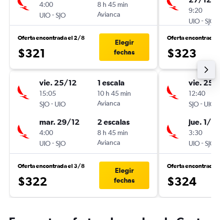
4:00
8 h 45 min
9:20
-
Avianca
UIO
SJO
-
UIO
SJO
Oferta encontrada el 2/8
Oferta encontrada 
Elegir
$321
$323
fechas
vie. 25/12
1 escala
vie. 25/
15:05
10 h 45 min
12:40
-
Avianca
-
SJO
UIO
SJO
UIO
mar. 29/12
2 escalas
jue. 1/10
4:00
8 h 45 min
3:30
-
Avianca
-
UIO
SJO
UIO
SJO
Oferta encontrada el 3/8
Oferta encontrada 
Elegir
$322
$324
fechas