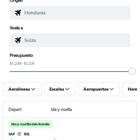
Origen
Vuela a
Presupuesto
$1.230 - $1.231
Aerolíneas
Escalas
Aeropuertos
Horar
Depart
Ida y vuelta
Ida y vuelta más barata
SAP
BSL