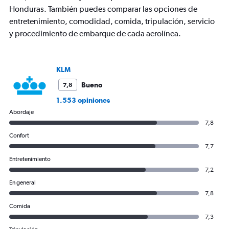
1
Honduras. También puedes comparar las opciones de
Y
axis
entretenimiento, comodidad, comida, tripulación, servicio
displaying
y procedimiento de embarque de cada aerolínea.
values.
Range:
0
to
KLM
1500.
Bueno
7,8
1.553 opiniones
Abordaje
7,8
Confort
7,7
Entretenimiento
7,2
En general
7,8
Comida
7,3