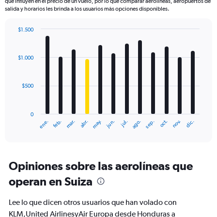
que influyen en el precio de un vuelo, por lo que comparar aerolíneas, aeropuertos de
salida y horarios les brinda a los usuarios más opciones disponibles.
$1.500
Bar
Chart
graphic.
chart
with
$1.000
12
bars.
$500
The
chart
has
0
1
mar.
jun.
sep.
dic.
ene.
abr.
jul.
oct.
feb.
may.
ago.
nov.
X
End
of
axis
interactive
displaying
chart
categories.
Range:
Opiniones sobre las aerolíneas que
12
operan en Suiza
categories.
The
chart
Lee lo que dicen otros usuarios que han volado con
has
KLM,United AirlinesyAir Europa desde Honduras a