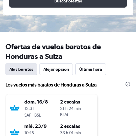
Buscar ofertas
Ofertas de vuelos baratos de
Honduras a Suiza
Más baratos
Mejor opción
Última hora
Los vuelos más baratos de Honduras a Suiza
dom. 16/8
2 escalas
12:31
21 h 24 min
-
KLM
SAP
BSL
mié. 23/9
2 escalas
10:15
33 h 01 min