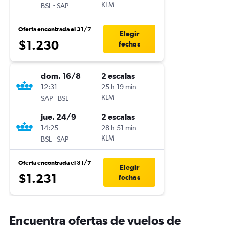
-
KLM
BSL
SAP
Oferta encontrada el 31/7
Elegir
$1.230
fechas
dom. 16/8
2 escalas
12:31
25 h 19 min
-
KLM
SAP
BSL
jue. 24/9
2 escalas
14:25
28 h 51 min
-
KLM
BSL
SAP
Oferta encontrada el 31/7
Elegir
$1.231
fechas
Encuentra ofertas de vuelos de