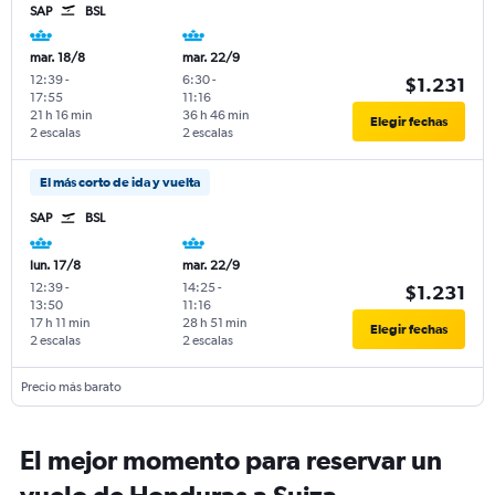
SAP
BSL
mar. 18/8
mar. 22/9
12:39
-
6:30
-
$1.231
17:55
11:16
21 h 16 min
36 h 46 min
Elegir fechas
2 escalas
2 escalas
El más corto de ida y vuelta
SAP
BSL
lun. 17/8
mar. 22/9
12:39
-
14:25
-
$1.231
13:50
11:16
17 h 11 min
28 h 51 min
Elegir fechas
2 escalas
2 escalas
Precio más barato
El mejor momento para reservar un
vuelo de Honduras a Suiza