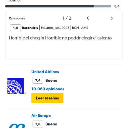
Tripulación
8,4
1
/
2
Opiniones
4,0
Razonable
Eduardo
,
set. 2023
BCN
-
AMS
Horrible el cheq in Horrible no poddr elegir el asiento
United Airlines
Bueno
7,4
10.060 opiniones
Leer reseñas
Air Europa
Bueno
7,0