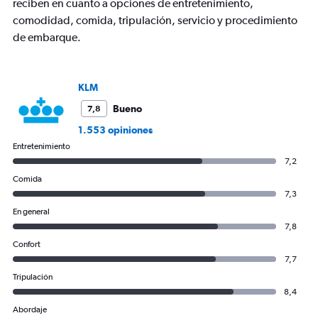
categories.
reciben en cuanto a opciones de entretenimiento,
The
comodidad, comida, tripulación, servicio y procedimiento
chart
de embarque.
has
1
Y
axis
KLM
displaying
values.
Bueno
7,8
Range:
1.553 opiniones
0
Entretenimiento
to
1200.
7,2
Comida
7,3
En general
7,8
Confort
7,7
Tripulación
8,4
Abordaje