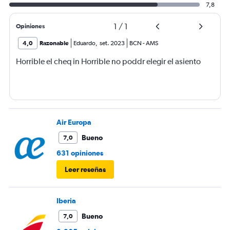
7,8
1
/
1
Opiniones
4,0
Razonable
Eduardo
,
set. 2023
BCN
-
AMS
Horrible el cheq in Horrible no poddr elegir el asiento
Air Europa
Bueno
7,0
631 opiniones
Leer reseñas
Iberia
Bueno
7,0