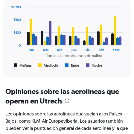
Y
$1.200
axis
Bar
Chart
displaying
graphic.
chart
$800
values.
with
Range:
4
data
0
$400
series.
to
20.
0
The
lun.
mar.
mié.
jue.
vie.
sáb.
dom.
chart
Todos los horarios son de salida
has
1
Mañana
Mediodía
Tarde
Noche
End
of
X
interactive
axis
chart
displaying
Todos
Opiniones sobre las aerolíneas que
los
operan en Utrech
horarios
son
de
Lee opiniones sobre las aerolíneas que vuelan a los Países
salida.
Bajos, como KLM,Air EuropayIberia. Los usuarios también
Range:
pueden ver la puntuación general de cada aerolínea y la que
7