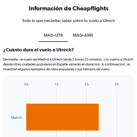
Información de Cheapflights
Todo lo que necesitas saber sobre tu vuelo a Utrech
MAD-UT9
MAD-AMS
¿Cuánto dura el vuelo a Utrech?
De media, un vuelo de Madrid a Utrech tarda 2 horas 25 minutos. Los vuelos a Utrech
desde otras ciudades populares en España variarán en duración. A continuación, se
muestran algunos ejemplos de rutas populares y sus tiempos de vuelo.
0 h
1 h
2 h
3 h
Bar
Chart
graphic.
chart
with
1
bar.
Madrid
The
chart
has