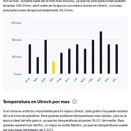
mm al mes. octubre suele ser el mes más lluvioso, ya que las precipitaciones pueden
The
alcanzar 100.0 mm. abril suele ser la época con menos lluvias en Utrech, con unas
chart
precipitaciones de aproximadamente 30.0 mm.
has
1
120 mm
Y
Bar
Chart
axis
graphic.
chart
displaying
with
80 mm
12
values.
bars.
Range:
0
40 mm
The
to
chart
200.
has
0 mm
1
ene.
feb.
mar.
abr.
may.
jun.
jul.
ago.
sep.
oct.
nov.
dic.
X
End
of
axis
interactive
displaying
chart
categories.
Temperatura en Utrech por mes
Range:
12
Si el clima es un factor importante para tu viaje a Utrech, este gráfico te puede resultar
categories.
útil a la hora de planificar. Para quienes prefieren temperaturas más cálidas, julio es la
The
época ideal del año para ir, ya que las temperaturas alcanzan 16.0 C de media. Para
chart
quienes quieren huir del frío, lo mejor es evitar febrero, ya que las temperaturas suelen
ser más bajas (alrededor de 2.0 C).
has