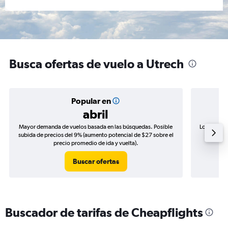
Busca ofertas de vuelo a Utrech
Popular en
abril
Mayor demanda de vuelos basada en las búsquedas. Posible
Los precio
subida de precios del 9% (aumento potencial de $27 sobre el
de precio
precio promedio de ida y vuelta).
Buscar ofertas
Buscador de tarifas de Cheapflights