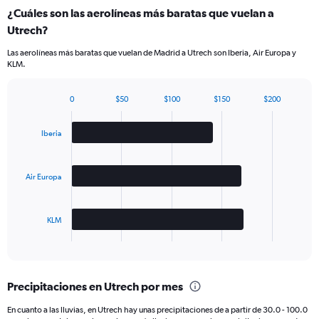
¿Cuáles son las aerolíneas más baratas que vuelan a
Utrech?
Las aerolíneas más baratas que vuelan de Madrid a Utrech son Iberia, Air Europa y
KLM.
0
$50
$100
$150
$200
Bar
Chart
graphic.
chart
with
Iberia
3
bars.
Air Europa
The
chart
has
KLM
1
X
End
of
axis
interactive
displaying
chart
categories.
Precipitaciones en Utrech por mes
Range:
3
En cuanto a las lluvias, en Utrech hay unas precipitaciones de a partir de 30.0 - 100.0
categories.