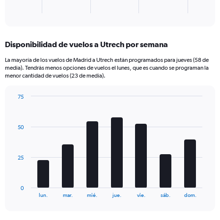
1
X
End
of
axis
interactive
displaying
chart
categories.
Disponibilidad de vuelos a Utrech por semana
Range:
1
La mayoría de los vuelos de Madrid a Utrech están programados para jueves (58 de
categories.
media). Tendrás menos opciones de vuelos el lunes, que es cuando se programan la
The
menor cantidad de vuelos (23 de media).
chart
has
75
1
Bar
Chart
Y
graphic.
chart
axis
with
50
7
displaying
bars.
values.
Range:
The
0
25
chart
to
has
180.
1
0
X
End
lun.
mar.
mié.
jue.
vie.
sáb.
dom.
of
axis
interactive
displaying
chart