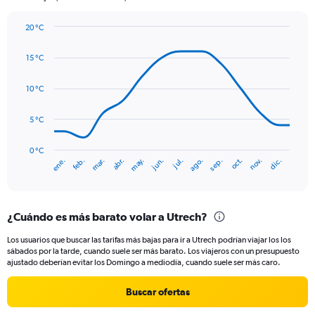
1
Y
20 °C
axis
Line
Chart
graphic.
displaying
chart
15 °C
with
values.
14
Range:
data
10 °C
0
points.
to
120.
5 °C
The
chart
has
0 °C
ene.
abr.
jul.
oct.
mar.
jun.
sep.
dic.
feb.
may.
ago.
nov.
1
End
of
X
interactive
axis
chart
displaying
¿Cuándo es más barato volar a Utrech?
categories.
Range:
Los usuarios que buscar las tarifas más bajas para ir a Utrech podrían viajar los los
14
sábados por la tarde, cuando suele ser más barato. Los viajeros con un presupuesto
categories.
ajustado deberían evitar los Domingo a mediodía, cuando suele ser más caro.
The
chart
Buscar ofertas
has
1