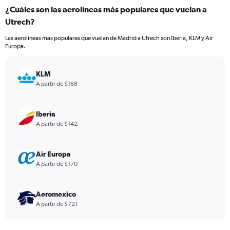
categories.
¿Cuáles son las aerolíneas más populares que vuelan a
Range:
Utrech?
7
categories.
Las aerolíneas más populares que vuelan de Madrid a Utrech son Iberia, KLM y Air
The
Europa.
chart
has
1
KLM
Y
A partir de $168
axis
displaying
values.
Iberia
Range:
A partir de $142
0
to
75.
Air Europa
A partir de $170
Aeromexico
A partir de $721