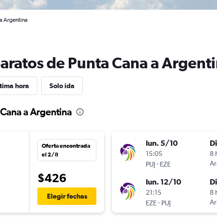
 a Argentina
baratos de Punta Cana a Argent
tima hora
Solo ida
 Cana a Argentina
lun. 5/10
D
Oferta encontrada
15:05
8 
el 2/8
-
Ar
PUJ
EZE
$426
lun. 12/10
D
21:15
8 
Elegir fechas
-
Ar
EZE
PUJ