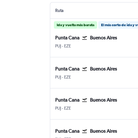
Ruta
Ida y vuelta más barata
El más corto de ida y v
Punta Cana
Buenos Aires
Internacional de Punta Cana
Buenos Aires Internacional Ministro P
PUJ
-
EZE
Punta Cana
Buenos Aires
Internacional de Punta Cana
Buenos Aires Internacional Ministro P
PUJ
-
EZE
Punta Cana
Buenos Aires
Internacional de Punta Cana
Buenos Aires Internacional Ministro P
PUJ
-
EZE
Punta Cana
Buenos Aires