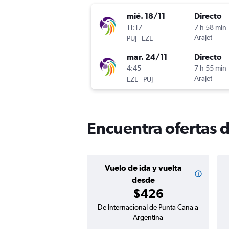
mié. 18/11
Directo
11:17
7 h 58 min
-
Arajet
PUJ
EZE
mar. 24/11
Directo
4:45
7 h 55 min
-
Arajet
EZE
PUJ
Encuentra ofertas 
Vuelo de ida y vuelta
desde
$426
De Internacional de Punta Cana a
Argentina