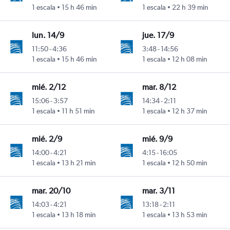
istarini
1 escala
15 h 46 min
1 escala
22 h 39 min
lun. 14/9
jue. 17/9
11:50
-
4:36
3:48
-
14:56
istarini
1 escala
15 h 46 min
1 escala
12 h 08 min
mié. 2/12
mar. 8/12
15:06
-
3:57
14:34
-
2:11
istarini
1 escala
11 h 51 min
1 escala
12 h 37 min
mié. 2/9
mié. 9/9
14:00
-
4:21
4:15
-
16:05
istarini
1 escala
13 h 21 min
1 escala
12 h 50 min
mar. 20/10
mar. 3/11
14:03
-
4:21
13:18
-
2:11
istarini
1 escala
13 h 18 min
1 escala
13 h 53 min