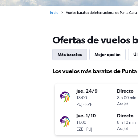
Inicio
Vuelos baratos de Internacional de Punta Cana
Ofertas de vuelos 
Más baratos
Mejor opción
Úl
Los vuelos más baratos de Punta
jue. 24/9
Directo
18:00
8 h 00 min
-
Arajet
PUJ
EZE
jue. 1/10
Directo
11:00
8 h 10 min
-
Arajet
EZE
PUJ