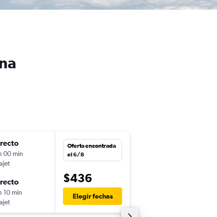
ina
irecto
mié. 2/12
Oferta encontrada
h 00 min
21:12
el 6/8
ajet
-
PUJ
EZE
$436
irecto
mar. 8/12
h 10 min
4:00
Elegir fechas
ajet
-
EZE
PUJ