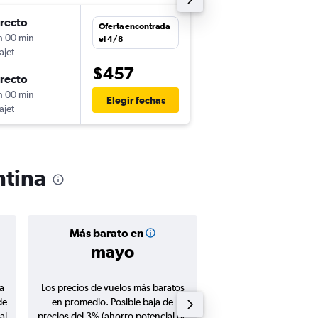
irecto
jue. 27/8
Oferta encontrada
h 00 min
18:45
el 4/8
ajet
-
PUJ
EZE
$457
irecto
jue. 3/9
h 00 min
9:45
Elegir fechas
ajet
-
EZE
PUJ
ntina
Más barato en
Precio prom
mayo
$568
a
Los precios de vuelos más baratos
Promedio de vuelos de 
de
en promedio. Posible baja de
en agosto 20
al
precios del 3% (ahorro potencial de