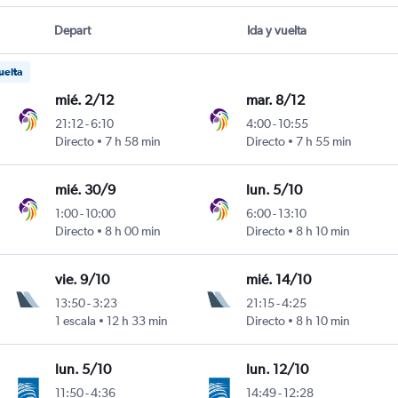
Depart
Ida y vuelta
uelta
mié. 2/12
mar. 8/12
21:12
-
6:10
4:00
-
10:55
istarini
Directo
7 h 58 min
Directo
7 h 55 min
mié. 30/9
lun. 5/10
1:00
-
10:00
6:00
-
13:10
istarini
Directo
8 h 00 min
Directo
8 h 10 min
vie. 9/10
mié. 14/10
13:50
-
3:23
21:15
-
4:25
istarini
1 escala
12 h 33 min
Directo
8 h 10 min
lun. 5/10
lun. 12/10
11:50
-
4:36
14:49
-
12:28