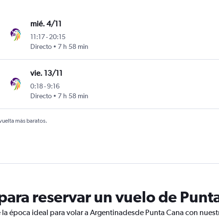
mié. 4/11
11:17
-
20:15
istarini
Directo
7 h 58 min
vie. 13/11
0:18
-
9:16
istarini
Directo
7 h 58 min
 vuelta más baratos.
ara reservar un vuelo de Punt
 la época ideal para volar a Argentinadesde Punta Cana con nuestr