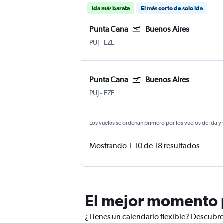
Ida más barata
El más corto de solo ida
Punta Cana
Buenos Aires
Internacional de Punta Cana
Buenos Aires Internacional Ministro P
PUJ
-
EZE
Punta Cana
Buenos Aires
Internacional de Punta Cana
Buenos Aires Internacional Ministro P
PUJ
-
EZE
Los vuelos se ordenan primero por los vuelos de ida y
Mostrando 1-10 de 18 resultados
El mejor momento p
¿Tienes un calendario flexible? Descubre