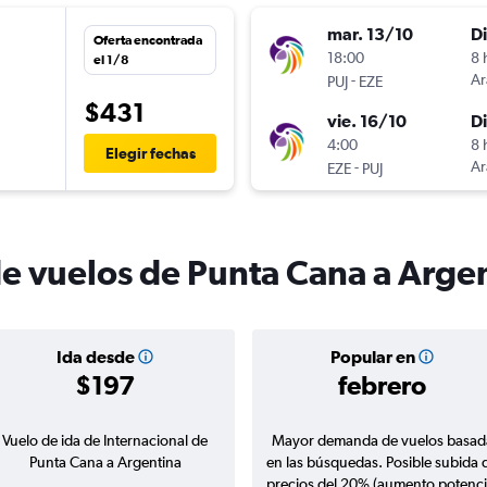
mar. 13/10
D
Oferta encontrada
18:00
8 
el 1/8
-
Ar
PUJ
EZE
$431
vie. 16/10
D
4:00
8 
Elegir fechas
-
Ar
EZE
PUJ
de vuelos de Punta Cana a Arge
Ida desde
Popular en
$197
febrero
Vuelo de ida de Internacional de
Mayor demanda de vuelos basad
Punta Cana a Argentina
en las búsquedas. Posible subida 
precios del 20% (aumento potenci