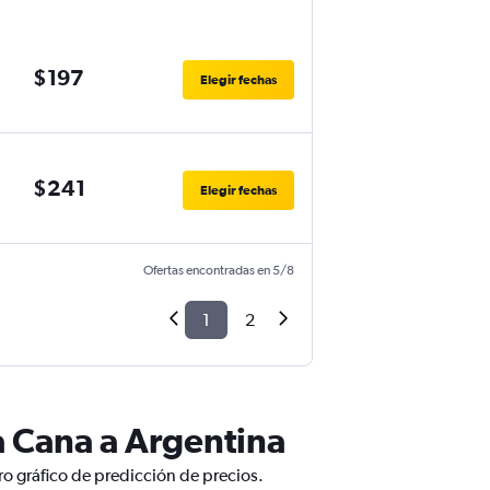
$197
Elegir fechas
$241
Elegir fechas
Ofertas encontradas en 5/8
1
2
a Cana a Argentina
o gráfico de predicción de precios.