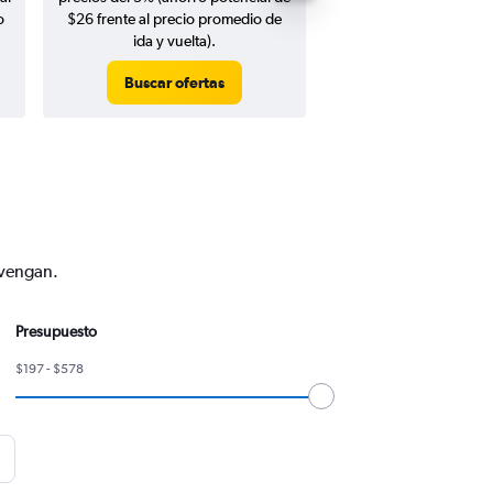
o
$26 frente al precio promedio de
ida y vuelta).
Buscar ofertas
Buscar ofert
nvengan.
Presupuesto
$197 - $578