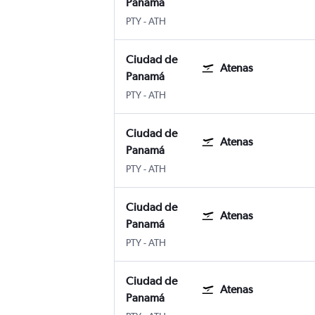
Panamá
Ciudad de Panamá Panama City Tocumen 
Atenas Internacional Eleftherios Ven
PTY
-
ATH
Ciudad de
Atenas
Panamá
Ciudad de Panamá Panama City Tocumen 
Atenas Internacional Eleftherios Ven
PTY
-
ATH
Ciudad de
Atenas
Panamá
Ciudad de Panamá Panama City Tocumen 
Atenas Internacional Eleftherios Ven
PTY
-
ATH
Ciudad de
Atenas
Panamá
Ciudad de Panamá Panama City Tocumen 
Atenas Internacional Eleftherios Ven
PTY
-
ATH
Ciudad de
Atenas
Panamá