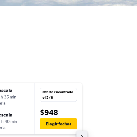
escala
lun. 12/10
Oferta encontrada
 h 35 min
22:20
el 5/8
eria
-
PTY
ATH
$948
escala
lun. 19/10
 h 40 min
10:25
Elegir fechas
eria
-
ATH
PTY