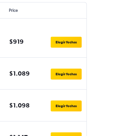
Price
$919
Elegir fechas
$1.089
Elegir fechas
$1.098
Elegir fechas