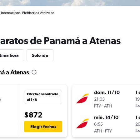
Internacional Eleftherios Venizelos
baratos de Panamá a Atenas
tima hora
Solo ida
má a Atenas
dom. 11/10
1 
Oferta encontrada
n
21:05
19
el 1/8
-
Ib
PTY
ATH
$872
mié. 14/10
1 
n
6:55
20
Elegir fechas
-
Ib
ATH
PTY