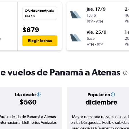
jue. 17/9
2 
Oferta encontrada
n
13:16
46
el 3/8
-
Va
PTY
ATH
$879
vie. 25/9
1 
n
6:55
20
Elegir fechas
-
Va
ATH
PTY
de vuelos de Panamá a Atenas
Ida desde
Popular en
$560
diciembre
Vuelo de ida de Panamá a Atenas
Mayor demanda de vuelos basad
Internacional Eleftherios Venizelos
en las búsquedas. Posible subida 
precios del 0% (aumento potencia