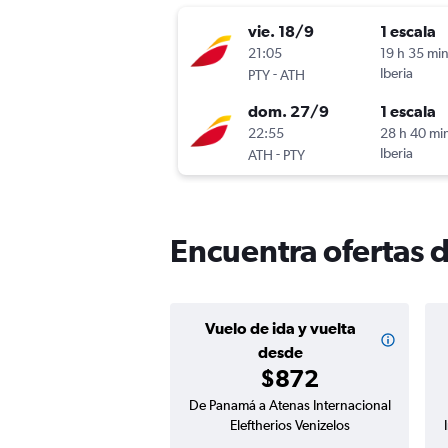
vie. 18/9
1 escala
21:05
19 h 35 mi
-
Iberia
PTY
ATH
dom. 27/9
1 escala
22:55
28 h 40 mi
-
Iberia
ATH
PTY
Encuentra ofertas 
Vuelo de ida y vuelta
desde
$872
De Panamá a Atenas Internacional
Eleftherios Venizelos