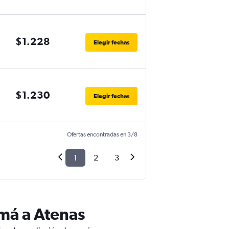
$1.228
Elegir fechas
$1.230
Elegir fechas
Ofertas encontradas en 3/8
1
2
3
má a Atenas