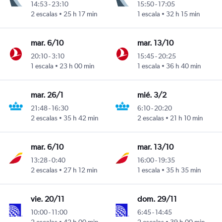
14:53
-
23:10
15:50
-
17:05
2 escalas
25 h 17 min
1 escala
32 h 15 min
Intl
izelos
mar. 6/10
mar. 13/10
20:10
-
3:10
15:45
-
20:25
1 escala
23 h 00 min
1 escala
36 h 40 min
Intl
izelos
mar. 26/1
mié. 3/2
21:48
-
16:30
6:10
-
20:20
2 escalas
35 h 42 min
2 escalas
21 h 10 min
Intl
izelos
mar. 6/10
mar. 13/10
13:28
-
0:40
16:00
-
19:35
2 escalas
27 h 12 min
1 escala
35 h 35 min
Intl
izelos
vie. 20/11
dom. 29/11
10:00
-
11:00
6:45
-
14:45