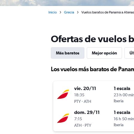
Inicio
Grecia
Vuelos baratos de Panamá a Atenas 
Ofertas de vuelos 
Más baratos
Mejor opción
Úl
Los vuelos más baratos de Pana
vie. 20/11
1 escala
18:35
23 h 00 mi
-
Iberia
PTY
ATH
dom. 29/11
1 escala
7:15
16 h 50 mi
-
Iberia
ATH
PTY