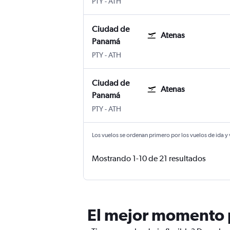
Ciudad de Panamá Panama City Tocumen 
Atenas Internacional Eleftherios Ven
PTY
-
ATH
Ciudad de
Atenas
Panamá
Ciudad de Panamá Panama City Tocumen 
Atenas Internacional Eleftherios Ven
PTY
-
ATH
Ciudad de
Atenas
Panamá
Ciudad de Panamá Panama City Tocumen 
Atenas Internacional Eleftherios Ven
PTY
-
ATH
Los vuelos se ordenan primero por los vuelos de ida y
Mostrando 1-10 de 21 resultados
El mejor momento p