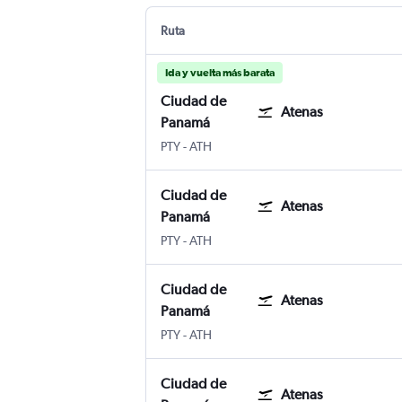
Ruta
Ida y vuelta más barata
Ciudad de
Atenas
Panamá
Ciudad de Panamá Panama City Tocumen 
Atenas Internacional Eleftherios Ven
PTY
-
ATH
Ciudad de
Atenas
Panamá
Ciudad de Panamá Panama City Tocumen 
Atenas Internacional Eleftherios Ven
PTY
-
ATH
Ciudad de
Atenas
Panamá
Ciudad de Panamá Panama City Tocumen 
Atenas Internacional Eleftherios Ven
PTY
-
ATH
Ciudad de
Atenas