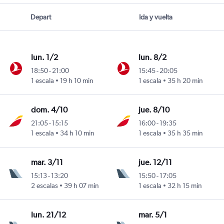
Depart
Ida y vuelta
lun. 1/2
lun. 8/2
18:50
-
21:00
15:45
-
20:05
1 escala
19 h 10 min
1 escala
35 h 20 min
Intl
izelos
dom. 4/10
jue. 8/10
21:05
-
15:15
16:00
-
19:35
1 escala
34 h 10 min
1 escala
35 h 35 min
Intl
izelos
mar. 3/11
jue. 12/11
15:13
-
13:20
15:50
-
17:05
2 escalas
39 h 07 min
1 escala
32 h 15 min
Intl
izelos
lun. 21/12
mar. 5/1