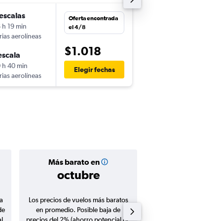
escalas
sáb. 31/10
Oferta encontrada
 h 19 min
22:00
el 4/8
rias aerolíneas
-
PTY
ATH
$1.018
escala
jue. 5/11
 h 40 min
15:45
Elegir fechas
rias aerolíneas
-
ATH
PTY
Más barato en
Precio prom
octubre
$1.17
a
Los precios de vuelos más baratos
Promedio de vuelos de 
de
en promedio. Posible baja de
en agosto 20
l
precios del 2% (ahorro potencial de