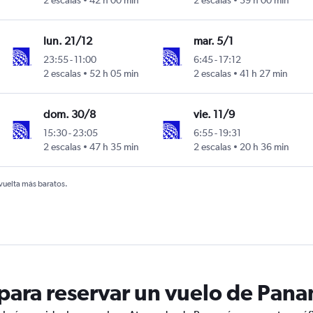
2 escalas
42 h 00 min
2 escalas
39 h 00 min
Intl
izelos
lun. 21/12
mar. 5/1
23:55
-
11:00
6:45
-
17:12
2 escalas
52 h 05 min
2 escalas
41 h 27 min
Intl
izelos
dom. 30/8
vie. 11/9
15:30
-
23:05
6:55
-
19:31
2 escalas
47 h 35 min
2 escalas
20 h 36 min
Intl
izelos
 vuelta más baratos.
ara reservar un vuelo de Pana